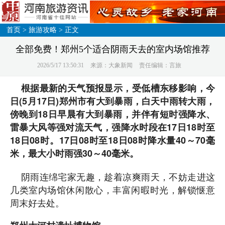
首页
>
旅游攻略
> 正文
全部免费！郑州5个适合阴雨天去的室内场馆推荐
2026/5/17 13:50:31
来源：大象新闻
责任编辑：言旅
根据最新的天气预报显示，受低槽东移影响，今
日(5月17日)郑州市有大到暴雨，白天中雨转大雨，
傍晚到18日早晨有大到暴雨，并伴有短时强降水、
雷暴大风等强对流天气，强降水时段在17日18时至
18日08时。17日08时至18日08时降水量40～70毫
米，最大小时雨强30～40毫米。
阴雨连绵宅家无趣，趁着凉爽雨天，不妨走进这
几类室内场馆休闲散心，丰富闲暇时光，解锁惬意
周末好去处。