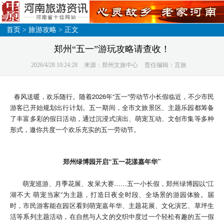
首页
>
旅游攻略
> 正文
郑州“五一”游玩攻略请查收！
2026/4/28 10:24:28
来源：郑州文旅中心
责任编辑：言旅
春风送暖，欢乐随行。随着2026年“五一”劳动节小长假临近，不少市民
游客已开始规划出行计划。五一期间，全市文旅景区、主题乐园都筹备
了丰富多彩的假日活动，通过沉浸式演出、萌宠互动、文创市集等多种
形式，邀你共度一个欢乐充实的五一劳动节。
郑州绿博园开启“五一花漾嘉年华”
萌宠巡游、月季花展、发呆大赛……五一小长假，郑州绿博园以“江
湖不大 萌宠当家”为主题，打造日夜全时段、全场景的游园体验。届
时，市民游客能在园区看到萌宠嘉年华、主题花展、文化演艺、草坪生
活等系列主题活动，在自然与人文的交织中度过一个轻松有趣的五一假