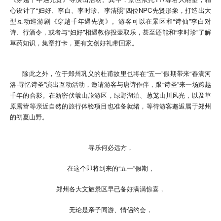
心设计了“妇好、李白、李时珍、李清照”四位NPC先贤形象，打造出大
型互动巡游剧《穿越千年遇先贤》。游客可以在景区和“诗仙”李白对
诗、行酒令，或者与“妇好”相遇教你投壶取乐，甚至还能和“李时珍”了解
草药知识，集章打卡，更有文创好礼带回家。
除此之外，位于郑州巩义的杜甫故里也将在“五一”假期带来“春满河
洛·寻忆诗圣”演出互动活动，邀请游客与唐诗作伴，跟“诗圣”来一场跨越
千年的合影。在新密伏羲山旅游区，绿野湖泊、葱茏山川风光，以及草
原露营等亲近自然的旅行体验项目也准备就绪，等待游客邂逅属于郑州
的初夏山野。
寻乐何必远方，
在这个即将到来的“五一”假期，
郑州各大文旅景区早已备好满满惊喜，
无论是亲子同游、情侣约会，