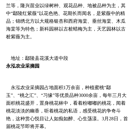
兰等，隆兴苗业以绿树种、观花品种、地被品种为主，其
中“鄢陵红紫薇”以花色艳、花期长而闻名，是紫薇中的精
品；锦绣北方以大规格银杏和西府海棠、垂丝海棠、木瓜
海棠等为特色；新科园林以古桩蜡梅为主，天艺园林以古
桩紫薇为主。
地址：鄢陵县花溪大道中段
永泓农业采摘园
永泓农业采摘园占地面积1万余亩，种植蜜桃“鄢
玉”、“桃之汇”、“习缘”等优质品种3000余亩，每年三月大
面积桃花盛开，置身桃花林中，看着粉嘟嘟的桃花，闻着
桃花淡淡的幽香，听着桃花的私语，感受桃花的争奇斗
艳，这种赏心悦目让人如痴如醉、心生荡漾。3月28日，首
届桃花节即将开幕。