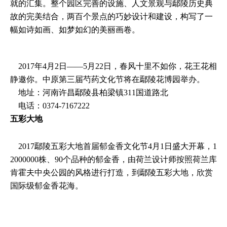
就的汇集。整个园区完善的设施、人文景观与鄢陵历史典
故的完美结合，两百个景点的巧妙设计和建设，构写了一
幅如诗如画、如梦如幻的美丽画卷。
2017年4月2日——5月22日，春风十里不如你，花王花相
静邀你。中原第三届芍药文化节将在鄢陵花博园举办。
地址：河南许昌鄢陵县柏梁镇311国道路北
电话：0374-7167222
五彩大地
2017鄢陵五彩大地首届郁金香文化节4月1日盛大开幕，1
2000000株、90个品种的郁金香，由荷兰设计师按照荷兰库
肯霍夫中央公园的风格进行打造，到鄢陵五彩大地，欣赏
国际级郁金香花海。