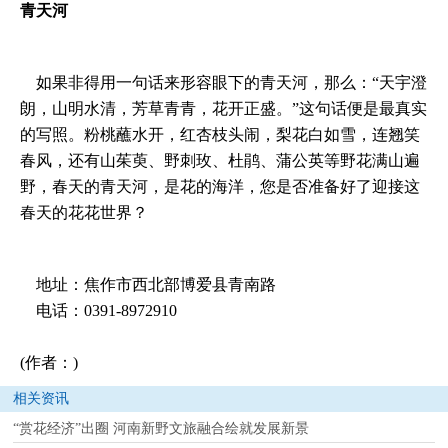
青天河
如果非得用一句话来形容眼下的青天河，那么：“天宇澄
朗，山明水清，芳草青青，花开正盛。”这句话便是最真实
的写照。粉桃蘸水开，红杏枝头闹，梨花白如雪，连翘笑
春风，还有山茱萸、野刺玫、杜鹃、蒲公英等野花满山遍
野，春天的青天河，是花的海洋，您是否准备好了迎接这
春天的花花世界？
地址：焦作市西北部博爱县青南路
电话：0391-8972910
(作者：)
相关资讯
“赏花经济”出圈 河南新野文旅融合绘就发展新景