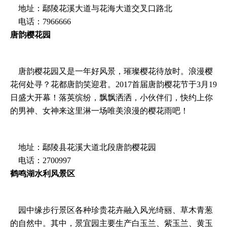
地址：鄢陵花溪大道与花海大道交叉口路北
电话：7966666
唐韵樱花园
唐韵樱花园又是一年好风景，璀璨樱花待放时。浪漫樱
花何处寻？花都唐韵笑迎君。2017首届唐韵樱花节于3月19
日盛大开幕！落英缤纷，飘飘洒洒，小伙伴们，快约上你
的男神、女神来这里淋一场唯美浪漫的樱花雨吧！
地址：鄢陵县花溪大道北段唐韵樱花园
电话：2700997
鹤鸣湖水利风景区
园中缘步行景区各种珍贵花卉融入风光绮丽、草木青葱
的自然中。其中，景宜园主要生产白玉兰、紫玉兰、黄玉