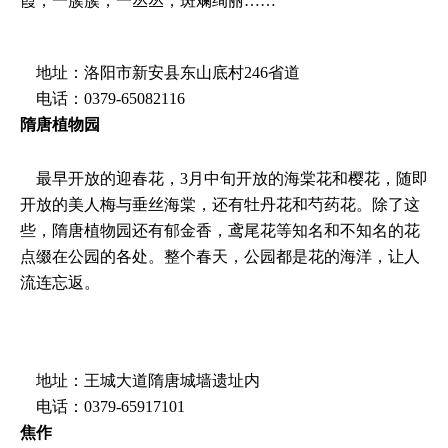
霞，一簇簇，一丛丛，斑斓绚丽……
地址：洛阳市新安县东山底村246省道
电话：0379-65082116
隋唐植物园
最早开放的迎春花，3月中旬开放的海棠花和樱花，随即
开放的美人梅与垂丝海棠，还有牡丹花和芍药花。除了这
些，隋唐植物园还有郁金香，鸢尾花等知名和不知名的花
点缀在公园的各处。整个春天，公园都是花的海洋，让人
流连忘返。
地址：王城大道隋唐城墙遗址内
电话：0379-65917101
焦作