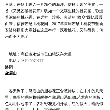
角落，芒砀山陷入一片粉色的海洋。这样明媚的美景，一
首《又见芒砀桃花开》犹如一个充满生机的桃花园，弥漫
着浓郁的桃花香。在远方，淳朴、素洁的“故乡”回忆缓缓
而来，信步芒砀山桃花园。2017年首届芒砀山桃花节暨新
安洁杯摄影大赛就在这里举行，既看桃花，又能得奖，何
乐而不为呢？
地址：商丘市永城市芒山镇汉兴大道
电话：0370-5970777
洛阳
黛眉山
春天到了，黛眉山的迎春花正含苞待放，在未来的几天
里，鸟雀的呢喃将喊醒整个黛眉山系!山像艺术家的画板，
色彩明快起来了，各种野花竞相开放，红的似火，粉的似