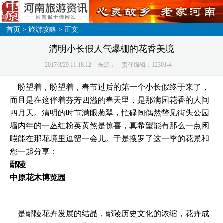
首页
>
旅游攻略
> 正文
清明小长假人气爆棚的花香美境
2017/3/29 11:18:12
来源：
责任编辑：12301-4
盼望着，盼望着，春节过后的第一个小长假终于来了，
而且是在这伴着芬芳四溢的春天里，是那满园花香的人间
四月天。清明的时节满眼葱翠，忙碌间偶然瞥见街头公园
墙内年的一丛红粉英黄煞是惊喜，真希望能有那么一点闲
暇能在那花境里逗留一会儿。于是搜罗了这一季的花景和
您一起分享：
鄢陵
中原花木博览园
是鄢陵花卉发展的结晶，鄢陵历史文化的浓缩，花卉成