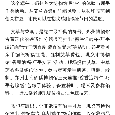
这个端午，郑州各大博物馆最“火”的体验当属手
作类活动。从艾草香囊到竹编风铃，从拓印技艺到
创意拼豆，市民可以在指尖感触传统节日的温度。
艾草与香囊，是端午最经典的符号。郑州博物馆
古荥汉代冶铁遗址分馆假期推出“粽香迎端午·巧手
编红绳”“端午制香囊·馨香寄安康”等活动，参与者可
亲手编织祈福红绳、缝制艾草香包。巩义市博物
馆“香囊纳福·巧手安康”活动，现场提供艾草、中草
药香料及锦缎香包，参与者可亲手研磨、填装、缝
制。郑州山海砗磲博物馆三天连推“粽香迎端午·巧
手包珍馐”包粽子体验，备置粽叶、糯米及多样馅
料，非遗民俗老师现场传授古法包粽技艺。
拓印与编织，让非遗技艺触手可及。巩义市博物
馆推出“传拓留痕·印刻端午”拓印体验，以馆藏精品