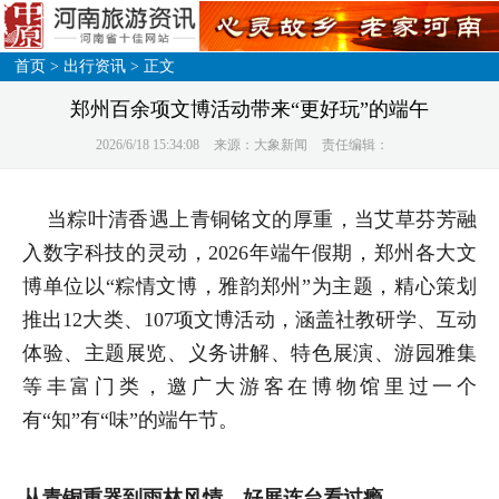
首页
>
出行资讯
> 正文
郑州百余项文博活动带来“更好玩”的端午
2026/6/18 15:34:08
来源：大象新闻
责任编辑：
当粽叶清香遇上青铜铭文的厚重，当艾草芬芳融
入数字科技的灵动，2026年端午假期，郑州各大文
博单位以“粽情文博，雅韵郑州”为主题，精心策划
推出12大类、107项文博活动，涵盖社教研学、互动
体验、主题展览、义务讲解、特色展演、游园雅集
等丰富门类，邀广大游客在博物馆里过一个
有“知”有“味”的端午节。
从青铜重器到雨林风情，好展连台看过瘾