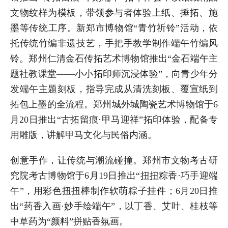
文物纹样为模板，带领参与者体验上纸、捶拓、施
墨等传统工序。新郑市博物馆“青竹祈铃”活动，依
托传统竹编非遗技艺，手把手教学制作端午竹编风
铃。郑州仁清金石传拓艺术博物馆推出“金石端午主
题社教课堂——小小拓印师沉浸体验”，向青少年分
发端午主题刻板，指导完成从清洗刻板、覆宣纸到
拓包上墨的全流程。郑州城外城陶瓷艺术博物馆于6
月20日推出“古拓留痕·甲马迎祥”拓印体验，配备专
用雕版，讲解甲马文化与民俗内涵。
创意手作，让传统与潮流碰撞。郑州市文物考古研
究院考古博物馆于6月19日推出“扭扭粽香·巧手迎端
午”，用彩色扭扭棒制作软萌粽子挂件；6月20日推
出“药香入画·妙手绘端午”，以丁香、艾叶、桂枝等
中草药为“颜料”拼贴香氛画。