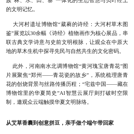
族“林、水、田、寨”一体化的生态智慧与贝叶经上
的文明记忆。
大河村遗址博物馆“葳蕤的诗经：大河村草木图
鉴”展览以30余幅《诗经》植物画作为核心展品，串
联古典文学诗意与史前文明根脉，让观众在中原大
地的草木生机中探寻先民与自然共生的文化密码。
此外，河南南水北调博物馆“黄河瑰宝唐青花”图
片展聚焦“郑州——青花瓷的故乡”，系统梳理唐青
花的创烧背景与丝路传播历程；“宅兹中国——藏在
博物馆里的华夏简史”AI智慧云展厅则打破时空限
制，邀观众云端触摸华夏文明脉络。
从艾草香囊到创意拼豆，亲手做个端午带回家