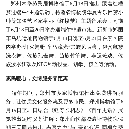
郑州木华苑民居博物馆于6月18日推出“跟着红楼
梦过端午”主题活动，特邀省博物院华夏古乐团贺小
帅等知名艺术家举办《红楼梦》主题音乐会，同期
于6月18日至20日举办迎端午非遗市集。新郑市郑国
车马坑遗址博物馆于6月18日晚至6月21日在景区院
内举办“灯火阑珊·车马流光”民族风表演，包含藏族
洗衣舞、傣族孔雀舞、苗族竹竿舞、非遗傩戏、傣
族泼水狂欢及NPC互动投壶、划拳、棋圣等活动。
惠民暖心，文博服务零距离
端午期间，郑州市多家博物馆推出免费讲解服
务，让优质文化服务惠及更多市民。郑州博物馆于6
月19日至21日结合《延寿长相思》《百年史话》展
览推出定时义务讲解；郑州商代都城遗址博物院假
期三天同步推出“志愿之声”与“亳都心语”两项免费