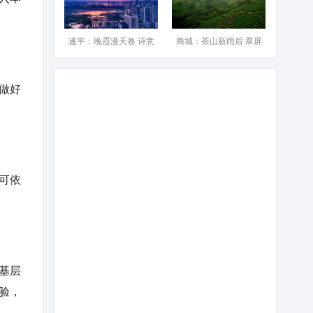
遂平：晚霞漫天卷 诗意
商城：茶山新雨后 翠屏
做好
可依
基层
验，