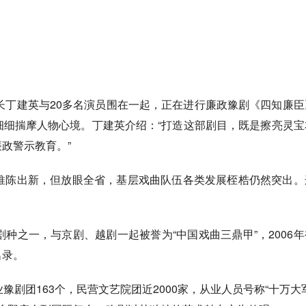
长丁建英与20多名演员围在一起，正在进行廉政豫剧《四知廉臣
细细揣摩人物心境。丁建英介绍：“打造这部剧目，既是擦亮灵宝
政警示教育。”
陈出新，但放眼全省，基层戏曲队伍各类发展桎梏仍然突出。
之一，与京剧、越剧一起被誉为“中国戏曲三鼎甲”，2006年
名录。
剧团163个，民营文艺院团近2000家，从业人员号称“十万大