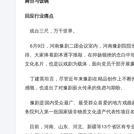
舞台与饭碗
回应行业痛点
戏台三尺，万千世界。
6月9日，河南豫剧二团会议室内，河南豫剧院院
排。大家捧着剧本逐字推敲，在抑扬顿挫的念白中
文化名片，也是以戏剧为载体，面向党员干部开展廉
丁建英坦言，尽管近年来豫剧在精品创作上不断推
感慨，也道出了对豫剧薪火传承的焦虑与期盼。
豫剧是国内受众最广、最受群众喜爱的地方戏曲剧种
务院列入第一批国家级非物质文化遗产代表性项目
目前，河南、山东、河北、新疆等13个省区有专业豫