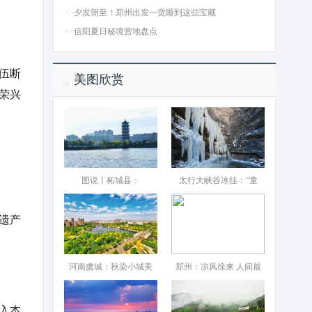
>>
夕发朝至！郑州出发一觉睡到这些宝藏
>>
信阳夏日秘境营地盘点
伍断
美图欣赏
荣兴
图说丨柘城县：‌
太行大峡谷冰挂：“童
遗产
河南虞城：秋染小城美
郑州：凉风徐来 人间最
入本