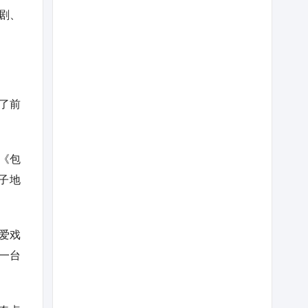
剧、
了前
《包
子地
爱戏
一台