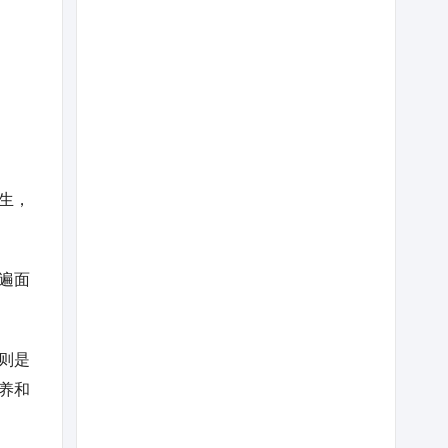
生，
遍面
则是
养和