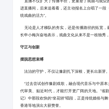
直播不仅扩大了传播半径，更重塑了戏曲与观众的
进直播间，后来追着看，还主动报名上台唱了一段
统戏曲的活力”。
无论是人才梯队的夯实，还是传播路径的拓宽，最
长申小梅兴奋地表示，戏曲文化从来不是一枝独秀
守正与创新
摆脱思想束缚
法治的守护，不仅让豫剧扎下深根，更长出新芽
“过去尝试创作豫剧戏歌，融合现代音乐与中原本
代审美、贴近时代，才能打开更广阔的天地。”省
记》中那段欢快的“坐花轿”唱段，正是传统婚俗与
香港等地演出大获赞誉。