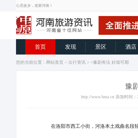
心灵故乡，老家河南！
首页
发现
景区
酒店
您的当前位置：
网站首页
>
出行资讯
> >豫剧有法 好戏可期
豫
http://www.hnta.cn 添加时
在洛阳市西工小街，河洛本土戏曲名段轮