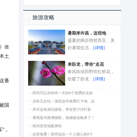
旅游攻略
暑期来许昌，这些地
盛夏的脚步悄然而至，美
》坐
好暑期生活…
[详情]
本土
来卧龙，带你“走花
春风吹绿田野吹红鲜花，
这番
吹暖了卧龙…
[详情]
>>
郑州可以凉快待一天的6个免费好去处
>>
凉快又好玩！洛阳这些免费打卡地，赶
被国
>>
开封这条游玩路线，带你赏汴河灯影
>>
暑期逛河南博物院，保姆级攻略来了！
>>
郑州赏荷地图来啦
军”，
>>
全部免费！郑州适合一个人散心的6个