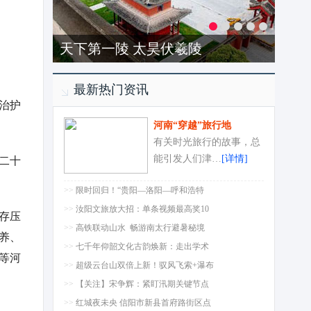
洛阳-龙潭大峡谷
最新热门资讯
治护
河南“穿越”旅行地
有关时光旅行的故事，总
二十
能引发人们津…
[详情]
>>
限时回归！“贵阳—洛阳—呼和浩特
>>
汝阳文旅放大招：单条视频最高奖10
存压
>>
高铁联动山水 畅游南太行避暑秘境
养、
>>
七千年仰韶文化古韵焕新：走出学术
等河
>>
超级云台山双倍上新！驭风飞索+瀑布
>>
【关注】宋争辉：紧盯汛期关键节点
>>
红城夜未央 信阳市新县首府路街区点