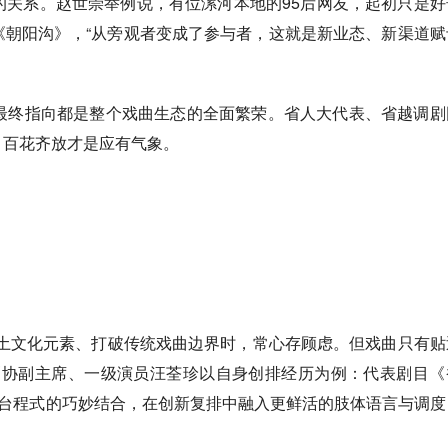
关系。赵世崇举例说，有位漯河本地的95后网友，起初只是好
《朝阳沟》，“从旁观者变成了参与者，这就是新业态、新渠道赋
终指向都是整个戏曲生态的全面繁荣。省人大代表、省越调剧
，百花齐放才是应有气象。
。
土文化元素、打破传统戏曲边界时，常心存顾虑。但戏曲只有贴
剧协副主席、一级演员汪荃珍以自身创排经历为例：代表剧目《
舞台程式的巧妙结合，在创新复排中融入更鲜活的肢体语言与调度