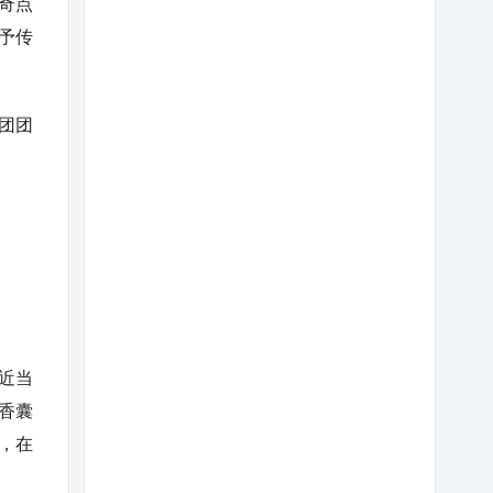
奇点
予传
团团
近当
香囊
，在