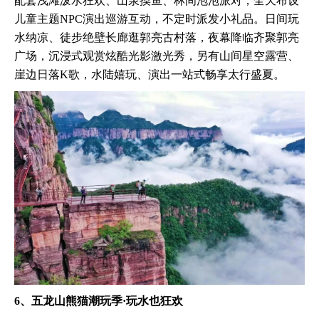
配套浅滩泼水狂欢、山泉摸鱼、林间泡泡派对，全天布设
儿童主题NPC演出巡游互动，不定时派发小礼品。日间玩
水纳凉、徒步绝壁长廊逛郭亮古村落，夜幕降临齐聚郭亮
广场，沉浸式观赏炫酷光影激光秀，另有山间星空露营、
崖边日落K歌，水陆嬉玩、演出一站式畅享太行盛夏。
6、五龙山熊猫潮玩季·玩水也狂欢