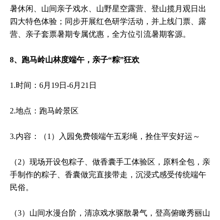
暑休闲、山间亲子戏水、山野星空露营、登山揽月观日出
四大特色体验；同步开展红色研学活动，并上线门票、露
营、亲子套票暑期专属优惠，全方位引流暑期客源。
8、跑马岭山林度端午，亲子“粽”狂欢
1.时间：6月19日-6月21日
2.地点：跑马岭景区
3.内容：（1）入园免费领端午五彩绳，拴住平安好运～
（2）现场开设包粽子、做香囊手工体验区，原料全包，亲
手制作的粽子、香囊做完直接带走，沉浸式感受传统端午
民俗。
（3）山间水漫台阶，清凉戏水驱散暑气，登高俯瞰秀丽山