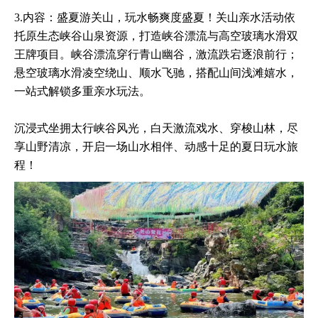
3.内容：盛夏游关山，玩水畅爽度盛夏！关山亲水活动依
托原生态峡谷山泉资源，打造峡谷漂流与高空玻璃水滑双
王牌项目。峡谷漂流穿行青山幽谷，激流跌宕逐浪前行；
悬空玻璃水滑凌空绕山、顺水飞驰，搭配山间浅滩嬉水，
一站式解锁多重亲水玩法。
沉浸式坐拥太行峡谷风光，白天激流戏水、穿梭山林，尽
享山野清凉，开启一场山水相伴、动感十足的夏日玩水旅
程！