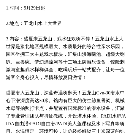
1.时间：5月29日起
2.地点：五龙山水上大世界
3.内容：盛夏来五龙山，戏水狂欢嗨不停！五龙山水上大
世界是豫北地区规模最大、水质最好的综合性亲水乐园，
园区坐拥三大主题戏水板块，汇集山洪海啸池、超级大喇
叭、巨兽碗、梦幻漂流河等十二项王牌游乐设备，惊险刺
激与童趣戏水样样俱全，吃喝玩乐一站式配齐，让每一位
游客全身心投入，尽情释放夏日激情！
盛夏潜入五龙山，深蓝奇遇嗨翻天！五龙山Cvn-30潜水中
心下潜深度高达30米。馆内有巨大的仿生鲸鱼骨架、机械
水母等拍照打卡点，并配置有国际标准的潜水设备，汇聚
了专业管理团队与持证教练，开设潜水体验、PADI水肺/A
IDA自由潜/PADI自由潜/PADI美人鱼课程及水下写真等项
目。水温恒定、环境可控，让你轻松解锁三十米深蓝的纯