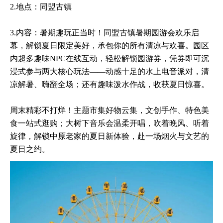
2.地点：同盟古镇
3.内容：暑期趣玩正当时！同盟古镇暑期园游会欢乐启
幕，解锁夏日限定美好，承包你的所有清凉与欢喜。园区
内超多趣味NPC在线互动，轻松解锁园游券，凭券即可沉
浸式参与两大核心玩法——动感十足的水上电音派对，清
凉解暑、嗨翻全场；还有趣味泼水作战，收获夏日惊喜。
周末精彩不打烊！主题市集好物云集，文创手作、特色美
食一站式逛购；大树下音乐会温柔开唱，吹着晚风、听着
旋律，解锁中原老家的夏日新体验，赴一场烟火与文艺的
夏日之约。