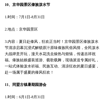
10、京华园景区傣族泼水节
1.时间：7月1日-8月31日
2.地点：京华园景区
3.内容：夏日赴傣风，狂欢正当时！京华园景区傣族泼水
节清凉启幕沉浸式解锁原汁原味傣族民俗风情，全民泼水
大战肆意开玩，漫天水花洗去燥热与烦恼，传递吉祥祝
福。傣族姑娘盛装巡游、载歌载舞，现场派送专属好礼，
一站式体验泼水祈福、民族互动、清凉狂欢的夏日盛宴，
赴一场属于盛夏的傣风狂欢！
11、同盟古镇暑期园游会
1.时间：6月1日-8月31日