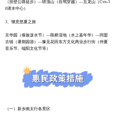
（挂壁公路徒步）—轿顶山（自驾穿越）—五龙山（Cvn-3
0潜水中心）
3、惬意悠夏之旅
京华园（傣族泼水节）—陈桥湿地（水上嘉年华）—同盟
古镇（暑期园游）—豫见花田东方文化商业步行街（仲夏
音乐节、端阳文化节等）
（一）新乡南太行各景区