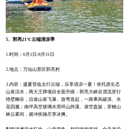
5、郭亮21°C云端清凉季
1.时间：6月1日-8月31日
2.地点：万仙山景区郭亮村
3.内容：盛夏登临太行云端，乐享清凉一夏！依托原生态
山泉活水，两大王牌项目全面升级：郭亮大峡谷漂流穿行
绝壁幽谷，沿途山泉飞瀑、急弯迭起，一路乘风破浪、水
花四溅；南坪高空玻璃水滑环山跨溪、凌空盘旋，穿梭山
林云雾间，俯冲疾驰尽享冰爽。