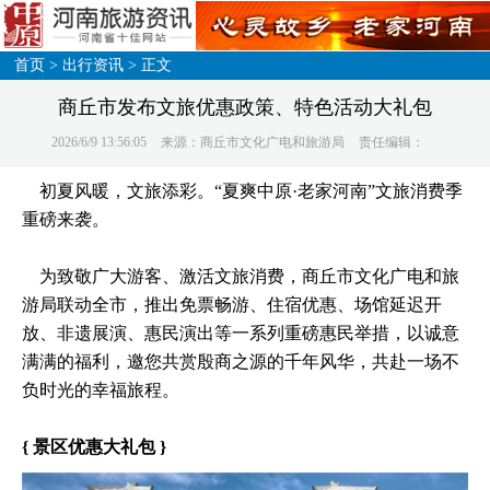
首页
>
出行资讯
> 正文
商丘市发布文旅优惠政策、特色活动大礼包
2026/6/9 13:56:05
来源：商丘市文化广电和旅游局
责任编辑：
初夏风暖，文旅添彩。“夏爽中原·老家河南”文旅消费季
重磅来袭。
为致敬广大游客、激活文旅消费，商丘市文化广电和旅
游局联动全市，推出免票畅游、住宿优惠、场馆延迟开
放、非遗展演、惠民演出等一系列重磅惠民举措，以诚意
满满的福利，邀您共赏殷商之源的千年风华，共赴一场不
负时光的幸福旅程。
{ 景区优惠大礼包 }