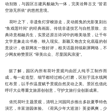
动别致，与园区古建风貌融为一体，完美诠释古文 “皆若
空游无所依” 的悠然意境。
荷叶之下，非遗鱼灯穿梭游走，灵动摇曳的光影复刻出
“鱼戏莲叶间” 的经典画面。传统非遗技艺与自然景致、古
典诗意相融共生，实景还原古诗词中的唯美场景，让千年
文学意象走出书卷、映入现实。新颖又饱含文化底蕴的创
意设计，收获网友一致好评，相关话题持续刷屏网络，不
少网友称赞景区 “审美出众、尽显国风浪漫”。
据了解，园区内所有荷叶景观均由匠人纯手工制作而
成，每一处造型、细节都经过精心打磨，区别于流水线网
红布景，以手作温度赋予景观自然灵动之美。景区也借此
呼吁大众尊重文旅原创创意，守护文旅行业创新成果。
依托荷叶主题景观，清明上河园同步推出多款夏季特色
演艺，丰富游园体验。《荷风少年大巡游》英姿飒爽，少