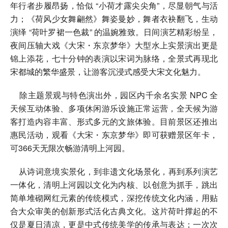
年行者步履昂扬，恰似 “小荷才露尖尖角”，尽显朝气与活
力；《荷风少女舞翩然》舞姿曼妙，舞者衣袂翻飞，生动
演绎 “荷叶罗裙一色裁” 的温婉雅致。日间演艺精彩纷呈，
夜间压轴大戏《大宋・东京梦华》大型水上实景演出更是
锦上添花，七十分钟的表演以宋词为脉络，全景式再现北
宋都城的繁华盛景，让游客沉浸式感受大宋文化魅力。
除主题景观与特色演出外，园区内千余名实景 NPC 全
天候互动体验、多项休闲游乐设施正常运营，全天候为游
客打造内容丰富、形式多元的文旅体验。目前景区还推出
惠民活动，观看《大宋・东京梦华》即可获赠景区年卡，
可366天无限次畅游清明上河园。
从诗词意境实景化，到非遗文化场景化，再到系列演艺
一体化，清明上河园以文化为内核、以创意为抓手，跳出
简单堆砌网红元素的传统模式，深挖传统文化内涵，用贴
合大众审美的创新形式活化古典文化。这片荷叶撑起的不
仅是夏日清凉，更是中式传统美学的传承与表达；一次次