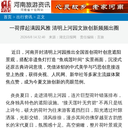
首页
>
出行资讯
> 正文
一荷撑起满园风雅 清明上河园文旅创新频频出圈
2026/6/8 14:32:40
来源：湖北日报网
责任编辑：言旅
近日，河南开封清明上河园推出全国首创荷叶创意遮阳
景观，搭配非遗鱼灯打造 “鱼戏莲叶间” 实景画面，沉浸式
还原古典诗词意境，凭借浓郁的中式美学与巧思创意接连
登上热搜，获得央视、人民网、新华社等多家主流媒体聚
焦点赞，成为今夏文旅创新的亮眼范例。
炎炎夏日，走进清明上河园，连片巨型荷叶错落排布，
化身独具特色的遮阳设施。“接天莲叶无穷碧” 不再只是纸
上诗句，硕大的荷叶为往来游客遮挡烈日，阳光透过叶隙
洒落，光影交错、清风徐徐，漫步其间仿佛穿越至古韵悠
长的宋代夏日，氛围感十足。高空俯瞰，整片荷叶景观灵