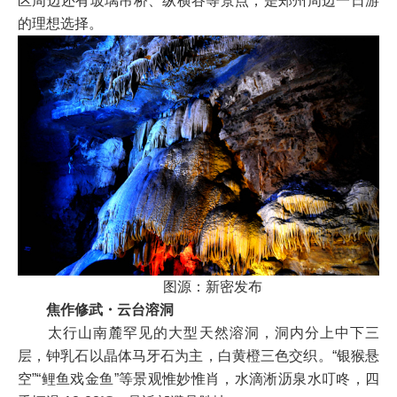
区周边还有玻璃吊桥、纵横谷等景点，是郑州周边一日游
的理想选择。
图源：新密发布
焦作修武・云台溶洞
太行山南麓罕见的大型天然溶洞，洞内分上中下三
层，钟乳石以晶体马牙石为主，白黄橙三色交织。“银猴悬
空”“鲤鱼戏金鱼”等景观惟妙惟肖，水滴淅沥泉水叮咚，四