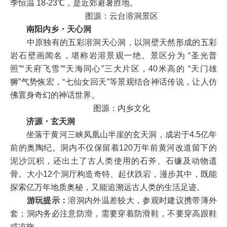
季恒温 18-23℃，是近郊避暑胜地。
图源：云台溶洞景区
南阳内乡・天心洞
中原独有的五彩溶洞天心洞，以洞壁天然形成的五彩
岩石壁画闻名，堪称岩溶景观一绝。景区分为 “圣光普
照”“天府飞雪”“天海同心”三大片区，40米高的 “天门雄
狮”气势恢宏，“七仙女回天”等景观结合神话传说，让人仿
佛置身奇幻的神话世界。
图源：内乡文化
济源・玄天洞
坐落于黄河三峡凤凰山半崖的玄天洞，成岩于4.5亿年
前的奥陶纪。洞内不仅保留着120万年前黄河改道留下的
泥沙沉积，还出土了古人类使用的石斧、石镰及动物遗
骨。大小12个洞厅构造奇特、起伏跌宕，漫步其中，既能
探索亿万年地质奥秘，又能追溯远古人类的生活足迹。
游玩提示：
溶洞内外温差较大，参观时建议携带薄外
套；洞内务必注意防滑，需要穿着防滑鞋，不要穿高跟鞋
或凉拖。