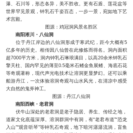
瀑、石川等，形态各异，美不胜收。更有石盾、莲花盆等
世界罕见景观，钟乳石千姿百态，一步一景，宛如地下艺
术宫殿。
图源：鸡冠洞风景名胜区
南阳淅川・八仙洞
位于丹江岸边的八仙洞形成于寒武纪，距今大概有5
亿多年的历史。相传因八仙曾在此修炼而得名。洞内面积
超7000平方米，洞内钟乳石琳琅满目，以‌高20余米钟乳石‌
擎天柱、国内罕见的薄至0.5毫米石鳍‌金鱼展鳍‌、‌海底石花
等奇观著称，现代声光电技术让溶洞更显梦幻。还可以乘
船游丹江，一次体验溶洞奇观与山水风光，在清凉中感受
大自然的鬼斧神工。
图源：丹江八仙洞
南阳西峡・老君洞
伏牛山深处的老君洞是老子隐居、养生、传经之地，
道家文化底蕴深厚。溶洞群洞中有洞，有“老君布道”“恐龙
入山”“观音听琴”等钟乳石奇观，地下暗河潺潺流淌，盲鱼