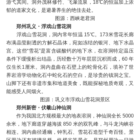
游弋其间。洞外茂林修竹、飞瀑流泉，18℃的恒温加上浓
郁的道家文化，是避暑养生的绝佳去处。
图源：西峡老君洞
郑州巩义・浮戏山雪花洞
浮戏山雪花洞，洞内常年恒温 15℃。173米雪花长廊
布满晶莹剔透的方解石晶体，宛如冻结的银河、地下水晶
宫。这些“雪花”是富含碳酸钙的地下水，在溶洞特定温压
条件下缓慢析出结晶，历经数十万年层层沉积而成，60 年
仅生长1厘米。洞内盘曲在石壁上的蛇骨化石，填补了世
界岩溶学动物化石中蛇化石的空白，是珍贵的镇洞之宝。
山脚下还有非遗市集和地道美食，既能探秘地质奇观，又
能感受人间烟火。
图源：巩义市浮戏山雪花洞景区
郑州新密・伏羲山神仙洞
作为我国北方规模最大的地表溶洞，神仙洞全长 5000
余米，地下廊道穿越海拔 850 米的双乳峰，与斗龙沟峡谷
相连。洞内曲径通幽，钟乳石、雪花石造型千奇百怪。景