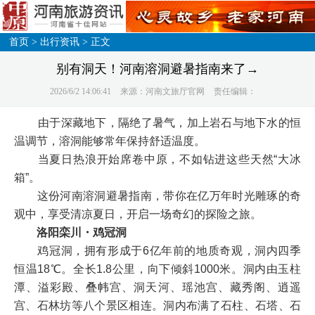
首页
>
出行资讯
> 正文
别有洞天！河南溶洞避暑指南来了→
2026/6/2 14:06:41
来源：河南文旅厅官网
责任编辑：
由于深藏地下，隔绝了暑气，加上岩石与地下水的恒
温调节，溶洞能够常年保持舒适温度。
当夏日热浪开始席卷中原，不如钻进这些天然“大冰
箱”。
这份河南溶洞避暑指南，带你在亿万年时光雕琢的奇
观中，享受清凉夏日，开启一场奇幻的探险之旅。
洛阳栾川・鸡冠洞
鸡冠洞，拥有形成于6亿年前的地质奇观，洞内四季
恒温18℃。全长1.8公里，向下倾斜1000米。洞内由玉柱
潭、溢彩殿、叠帏宫、洞天河、瑶池宫、藏秀阁、逍遥
宫、石林坊等八个景区相连。洞内布满了石柱、石塔、石