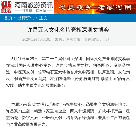
首页
>
出行资讯
> 正文
许昌五大文化名片亮相深圳文博会
2026/5/26 10:38:02
来源：许昌文旅
责任编辑：言旅
5月21日至25日，第二十二届中国（深圳）国际文化产业博览交易会
在深圳国际会展中心举办。许昌市携三国文旅、钧瓷匠心、发制品智
造、中医药文创、培育钻石五大特色名片集中亮相，以厚重颍川文化为
根、创新产业成果为翼，在河南馆集中展现“行走河南·读懂中国”的许昌
实践，助力中原文化绽放国际舞台。
本届河南馆以“文明代码矩阵”为叙事核心，凸显中华文明源头地位。
许昌紧扣主题，精选12家重点企业、两大非遗展演、多款标杆产品，覆
盖钧瓷、数字文旅、中医药文创、培育钻石等领域，兼具千年古都底蕴
与产业高质量发展活力。