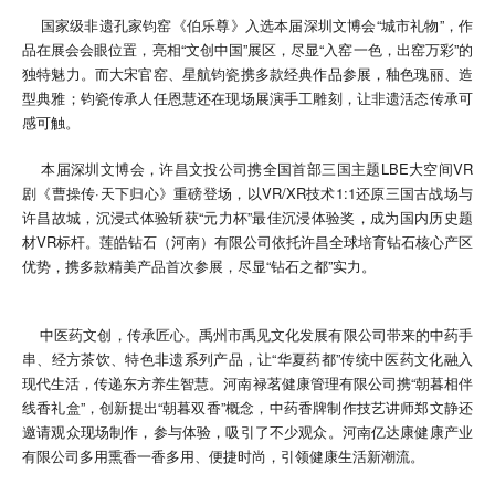
国家级非遗孔家钧窑《伯乐尊》入选本届深圳文博会“城市礼物”，作
品在展会会眼位置，亮相“文创中国”展区，尽显“入窑一色，出窑万彩”的
独特魅力。而大宋官窑、星航钧瓷携多款经典作品参展，釉色瑰丽、造
型典雅；钧瓷传承人任恩慧还在现场展演手工雕刻，让非遗活态传承可
感可触。
本届深圳文博会，许昌文投公司携全国首部三国主题LBE大空间VR
剧《曹操传·天下归心》重磅登场，以VR/XR技术1:1还原三国古战场与
许昌故城，沉浸式体验斩获“元力杯”最佳沉浸体验奖，成为国内历史题
材VR标杆。莲皓钻石（河南）有限公司依托许昌全球培育钻石核心产区
优势，携多款精美产品首次参展，尽显“钻石之都”实力。
中医药文创，传承匠心。禹州市禹见文化发展有限公司带来的中药手
串、经方茶饮、特色非遗系列产品，让“华夏药都”传统中医药文化融入
现代生活，传递东方养生智慧。河南禄茗健康管理有限公司携“朝暮相伴
线香礼盒”，创新提出“朝暮双香”概念，中药香牌制作技艺讲师郑文静还
邀请观众现场制作，参与体验，吸引了不少观众。河南亿达康健康产业
有限公司多用熏香一香多用、便捷时尚，引领健康生活新潮流。