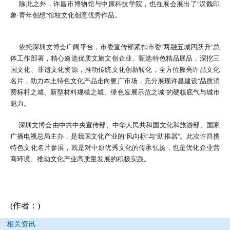
除此之外，许昌市博物馆与中原科技学院，也在展会展出了“汉魏印
象·青年创想”馆校文化创意优秀作品。
依托深圳文博会广阔平台，市委宣传部紧扣市委“两融五城四跃升”总
体工作部署，精心遴选优质文旅文创企业、甄选特色精品展品，深挖三
国文化、非遗文化资源，推动传统文化创新转化，全方位擦亮许昌文化
名片，助力本土特色文化产品走向更广市场，充分展现许昌建设“品质消
费标杆之城、新型材料规模之城、绿色发展示范之城”的硬核底气与城市
魅力。
深圳文博会由中共中央宣传部、中华人民共和国文化和旅游部、国家
广播电视总局主办，是我国文化产业的“风向标”与“助推器”。此次许昌携
特色文化名片参展，既是对中原优秀文化的传承弘扬，也是优化企业营
商环境、推动文化产业高质量发展的积极实践。
(作者：)
相关资讯