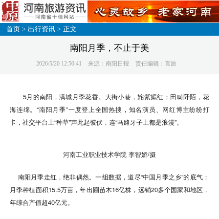
首页
>
出行资讯
> 正文
南阳月季，不止于美
2026/5/20 12:50:41
来源：南阳日报
责任编辑：言旅
5月的南阳，满城月季花香。大街小巷，姹紫嫣红；田畴阡陌，花
海连绵。“南阳月季”一度登上全国热搜，知名演员、网红博主纷纷打
卡，社交平台上“种草”声此起彼伏，连“马路牙子上都是浪漫”。
河南工业职业技术学院 李智娇/摄
南阳月季走红，绝非偶然。一组数据，道尽“中国月季之乡”的底气：
月季种植面积15.5万亩，年出圃苗木16亿株，远销20多个国家和地区，
年综合产值超40亿元。