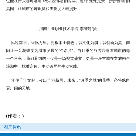
也能在街头巷尾邂逅“转角遇到花”的惊喜。这种“处处是景、步步皆画”的
氛围，让城市的辨识度和美誉度大幅提升。
河南工业职业技术学院 李智娇/摄
风过南阳，香飘万里。扎根本土特色，以文化为魂，以创新为翼，南
阳让一朵花蝶变为城市发展的“金名片”。当月季的芬芳浸润着城市的每
一个角落，我们看到的不仅是一场视觉盛宴，更是一座古城在文旅融合
浪潮中，找准定位、主动破局的生动实践。
守住千年文脉，变出产业新局。未来，“月季之城”的花香，必将飘向
更广阔的天地。
(作者：)
相关资讯