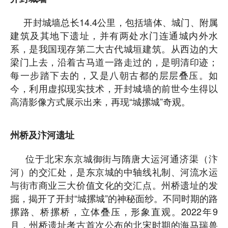
开封城墙总长14.4公里，包括墙体、城门、附属
建筑及其地下遗址，并有两处水门连通城内外水
系，是我国现存第二大古代城垣建筑。从西边的大
梁门上去，沿着古马道一路走过的，是明清印迹；
每一步踏下去的，又是八朝古都的层层叠压。如
今，利用虚拟现实技术，开封城墙的前世今生得以
高清影像方式展示出来，再现“城摞城”奇观。
州桥及汴河遗址
位于北宋东京城御街与隋唐大运河通济渠（汴
河）的交汇处，是东京城的中轴线礼制、河流水运
与街市商业三大价值文化的交汇点。州桥遗址的发
掘，揭开了开封“城摞城”的神秘面纱。不同时期的路
摞路、桥摞桥，立体叠压，形象直观。2022年9
月，州桥遗址考古首次公布的北宋时期的海马瑞兽