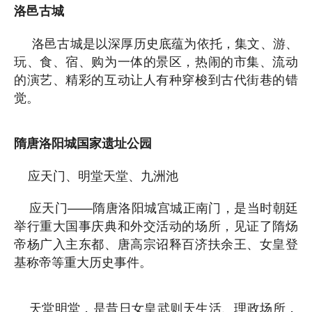
洛邑古城
洛邑古城是以深厚历史底蕴为依托，集文、游、
玩、食、宿、购为一体的景区，热闹的市集、流动
的演艺、精彩的互动让人有种穿梭到古代街巷的错
觉。
隋唐洛阳城国家遗址公园
应天门、明堂天堂、九洲池
应天门——隋唐洛阳城宫城正南门，是当时朝廷
举行重大国事庆典和外交活动的场所，见证了隋炀
帝杨广入主东都、唐高宗诏释百济扶余王、女皇登
基称帝等重大历史事件。
天堂明堂，是昔日女皇武则天生活、理政场所，