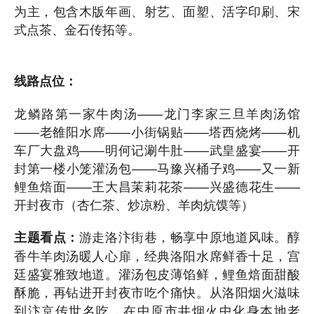
为主，包含木版年画、射艺、面塑、活字印刷、宋
式点茶、金石传拓等。
线路点位：
龙鳞路第一家牛肉汤——龙门李家三旦羊肉汤馆
——老雒阳水席——小街锅贴——塔西烧烤——机
车厂大盘鸡——明何记涮牛肚——武皇盛宴——开
封第一楼小笼灌汤包——马豫兴桶子鸡——又一新
鲤鱼焙面——王大昌茉莉花茶——兴盛德花生——
开封夜市（杏仁茶、炒凉粉、羊肉炕馍等）
游走洛汴街巷，畅享中原地道风味。醇
主题看点：
香牛羊肉汤暖人心扉，经典洛阳水席鲜香十足，宫
廷盛宴雅致地道。灌汤包皮薄馅鲜，鲤鱼焙面甜酸
酥脆，再钻进开封夜市吃个痛快。从洛阳烟火滋味
到汴京传世名吃，在中原市井烟火中化身本地老