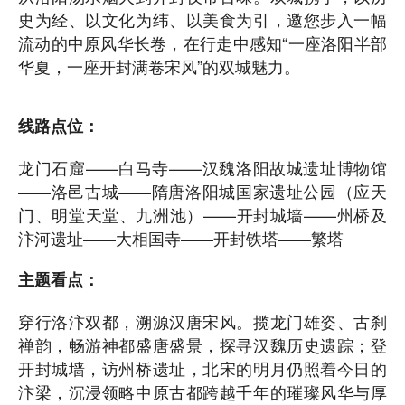
史为经、以文化为纬、以美食为引，邀您步入一幅
流动的中原风华长卷，在行走中感知“一座洛阳半部
华夏，一座开封满卷宋风”的双城魅力。
线路点位：
龙门石窟——白马寺——汉魏洛阳故城遗址博物馆
——洛邑古城——隋唐洛阳城国家遗址公园（应天
门、明堂天堂、九洲池）——开封城墙——州桥及
汴河遗址——大相国寺——开封铁塔——繁塔
主题看点：
穿行洛汴双都，溯源汉唐宋风。揽龙门雄姿、古刹
禅韵，畅游神都盛唐盛景，探寻汉魏历史遗踪；登
开封城墙，访州桥遗址，北宋的明月仍照着今日的
汴梁，沉浸领略中原古都跨越千年的璀璨风华与厚