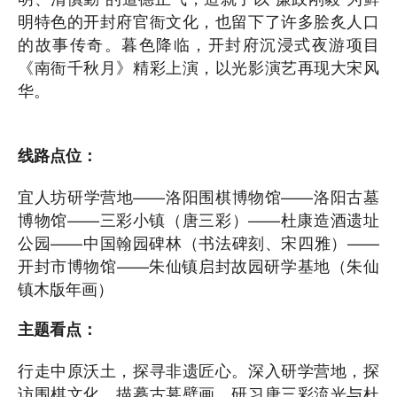
明特色的开封府官衙文化，也留下了许多脍炙人口
的故事传奇。暮色降临，开封府沉浸式夜游项目
《南衙千秋月》精彩上演，以光影演艺再现大宋风
华。
线路点位：
宜人坊研学营地——洛阳围棋博物馆——洛阳古墓
博物馆——三彩小镇（唐三彩）——杜康造酒遗址
公园——中国翰园碑林（书法碑刻、宋四雅）——
开封市博物馆——朱仙镇启封故园研学基地（朱仙
镇木版年画）
主题看点：
行走中原沃土，探寻非遗匠心。深入研学营地，探
访围棋文化，描摹古墓壁画，研习唐三彩流光与杜