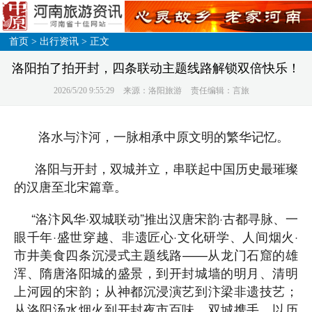
首页
>
出行资讯
> 正文
洛阳拍了拍开封，四条联动主题线路解锁双倍快乐！
2026/5/20 9:55:29
来源：洛阳旅游
责任编辑：言旅
洛水与汴河，一脉相承中原文明的繁华记忆。
洛阳与开封，双城并立，串联起中国历史最璀璨
的汉唐至北宋篇章。
“洛汴风华·双城联动”推出汉唐宋韵·古都寻脉、一
眼千年·盛世穿越、非遗匠心·文化研学、人间烟火·
市井美食四条沉浸式主题线路——从龙门石窟的雄
浑、隋唐洛阳城的盛景，到开封城墙的明月、清明
上河园的宋韵；从神都沉浸演艺到汴梁非遗技艺；
从洛阳汤水烟火到开封夜市百味。双城携手，以历