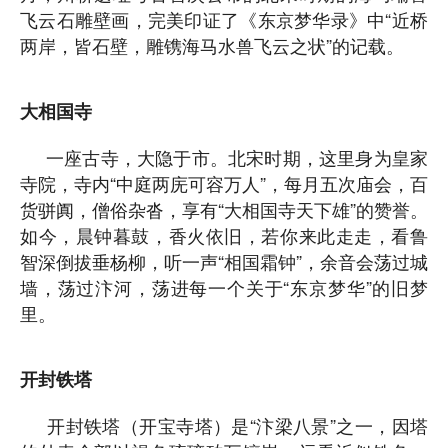
飞云石雕壁画，完美印证了《东京梦华录》中“近桥
两岸，皆石壁，雕镌海马水兽飞云之状”的记载。
大相国寺
一座古寺，大隐于市。北宋时期，这里身为皇家
寺院，寺内“中庭两庑可容万人”，每月五次庙会，百
货骈阗，僧俗杂沓，享有“大相国寺天下雄”的赞誉。
如今，晨钟暮鼓，香火依旧，若你来此走走，看鲁
智深倒拔垂杨柳，听一声“相国霜钟”，余音会荡过城
墙，荡过汴河，荡进每一个关于“东京梦华”的旧梦
里。
开封铁塔
开封铁塔（开宝寺塔）是“汴梁八景”之一，因塔