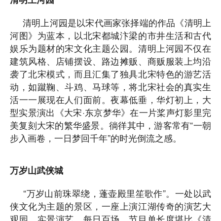
清明上河园是以宋代画家张择端的作品《清明上
河图》为蓝本，以北宋都城汴梁的市井生活和古代
娱乐为题材的宋文化主题公园。清明上河园不仅在
建筑风格、店铺摆设、路边摊贩、商贩服装上均沿
袭了北宋模式，而且汇集了独具北宋特色的游艺活
动，如蹴鞠、斗鸡、马球等，将北宋社会的真实生
活一一展现在人们面前。夜幕低垂，华灯初上，大
型实景演出《大宋·东京梦华》在一片桨声灯影里完
美复刻大宋的繁华盛景。徜徉其中，游客常有“一朝
步入画卷，一日梦回千年”的时光倒流之感。
万岁山武侠城
“万岁山前珠翠绕，蓬壶殿里笙歌作”。一处以武
侠文化为主题的景区，一座上演江湖传奇的演艺大
观园。实景演艺，每日百场，节目单长度堪比《清