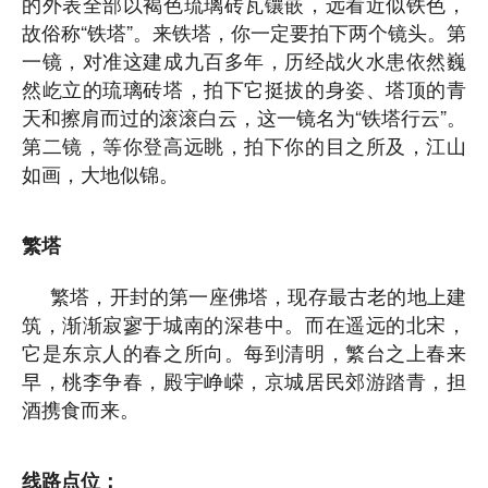
的外表全部以褐色琉璃砖瓦镶嵌，远看近似铁色，
故俗称“铁塔”。来铁塔，你一定要拍下两个镜头。第
一镜，对准这建成九百多年，历经战火水患依然巍
然屹立的琉璃砖塔，拍下它挺拔的身姿、塔顶的青
天和擦肩而过的滚滚白云，这一镜名为“铁塔行云”。
第二镜，等你登高远眺，拍下你的目之所及，江山
如画，大地似锦。
繁塔
繁塔，开封的第一座佛塔，现存最古老的地上建
筑，渐渐寂寥于城南的深巷中。而在遥远的北宋，
它是东京人的春之所向。每到清明，繁台之上春来
早，桃李争春，殿宇峥嵘，京城居民郊游踏青，担
酒携食而来。
线路点位：