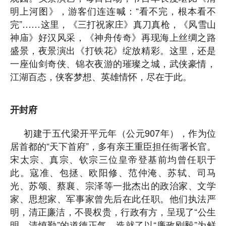
明上河图》，游客们连连喊：“看不完，根本看不
完”……这里，《三打祝家庄》真刀真枪，《风雪山
神庙》好汉风采，《神舟传奇》再现海上丝绸之路
盛景，夜景演出《打铁花》绽放精彩。这里，还是
一座仙剑奇侠、锦衣夜游的璀璨之城，武侠豪情，
江湖百态，侠客梦想、英雄情怀，尽在于此。
开封府
初建于五代梁开平元年（公元907年），作为位
居首都的“天下首府”，多有亲王重臣担任衙署长官。
宋太宗、真宗、钦宗三位皇帝登基前均曾任职于
此。寇准、包拯、欧阳修、范仲淹、苏轼、司马
光、苏颂、蔡襄、宗泽等一批杰出的政治家、文学
家、思想家、军事家曾先后在此任职。他们执法严
明，清正廉洁，不畏权贵，行政有方，呈现了“公生
明、清慎勤”的道德正气，造就了以“廉政刚毅”为鲜