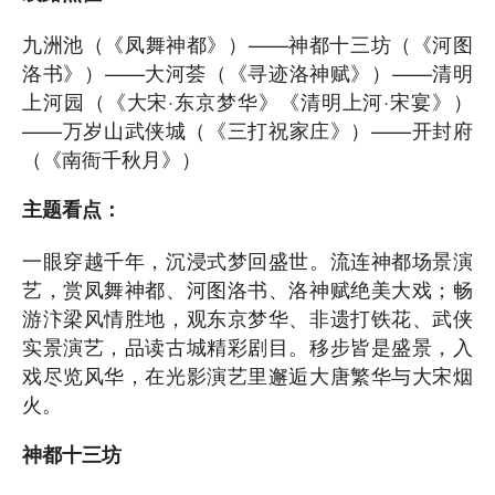
九洲池（《凤舞神都》）——神都十三坊（《河图
洛书》）——大河荟（《寻迹洛神赋》）——清明
上河园（《大宋·东京梦华》《清明上河·宋宴》）
——万岁山武侠城（《三打祝家庄》）——开封府
（《南衙千秋月》）
主题看点：
一眼穿越千年，沉浸式梦回盛世。流连神都场景演
艺，赏凤舞神都、河图洛书、洛神赋绝美大戏；畅
游汴梁风情胜地，观东京梦华、非遗打铁花、武侠
实景演艺，品读古城精彩剧目。移步皆是盛景，入
戏尽览风华，在光影演艺里邂逅大唐繁华与大宋烟
火。
神都十三坊