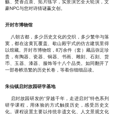
觞、焚香点茶、拓片练字，实景演艺全天轮演，文
豪NPC与您对诗猜谜赢文创。
开封市博物馆
八朝古都，多少历史文化的交织，多少繁华与落
寞，都在这黄瓦覆盖、歇山殿宇式的仿古建筑里得
以馆藏。开封市博物馆，8万余件（套）藏品弥足珍
贵，有陶器、瓷器、铜器、书画、雕刻、石刻、货
币、玉器、漆器、服饰等十八个品类。如同翻开了
一部卷帙浩繁的历史长卷，等着你细细品读。
朱仙镇启封故园研学基地
启封故园研发的“穿越千年，走进启封”特色系列
研学课程，用体验的方式触摸历史，感受历史文
化。课程设置主要以传统非遗文化、人文景观文化