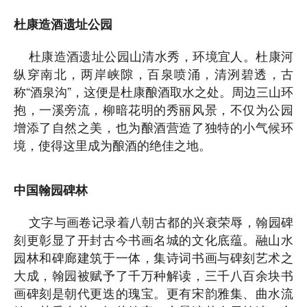
杜康造酒遗址公园
杜康造酒遗址公园山清水秀，环境宜人。杜康河
纵穿南北，两岸峡隙，百泉喷涌，清洌碧透，古
称“酒泉沟”，这便是杜康酿酒取水之处。周边三山环
抱，一溪旁流，柳暗花明的秀丽风景，不仅为公园
增添了自然之美，也为酿酒营造了独特的小气候环
境，使得这里成为酿酒的绝佳之地。
中国翰园碑林
文字与画卷记录着八朝古都的兴衰荣辱，翰园碑
刻更彰显了开封古今书画名城的文化底蕴。融山水
园林和碑廊建筑于一体，集诗词书画与碑刻艺术之
大成，翰园被赋予了千万种解读，三千八百余块书
画碑刻是朝代更迭的瑰宝。更有宋韵雅集、曲水流