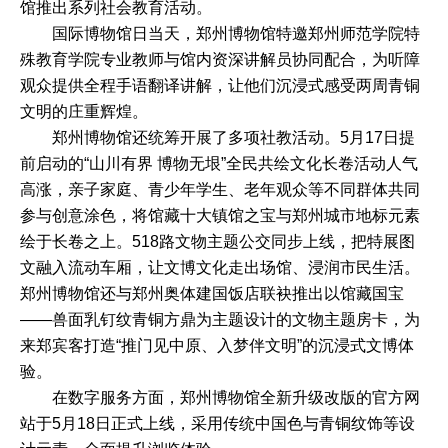
馆推出系列社会教育活动。
国际博物馆日当天，郑州博物馆特邀郑州师范学院特
殊教育学院专业教师与馆内资深讲解员协同配合，为听障
观众提供全程手语翻译讲解，让他们沉浸式感受两周青铜
文明的庄重辉煌。
郑州博物馆还统筹开展了多项社教活动。5月17日提
前启动的“山川有界 博物无垠”全民共绘文化长卷活动人气
高涨，亲子家庭、青少年学生、老年观众等不同群体共同
参与创意涂色，将馆藏十大镇馆之宝与郑州城市地标元素
绘于长卷之上。518路文物主题公交同步上线，把特展图
文融入流动车厢，让文博文化走出场馆、浸润市民生活。
郑州博物馆还与郑州奥体建国饭店联袂推出以馆藏国宝
——兽面乳钉纹青铜方鼎为主题设计的文物主题房卡，为
来郑宾客打造“推门见中原、入梦伴文明”的沉浸式文博体
验。
在数字服务方面，郑州博物馆全新升级改版的官方网
站于5月18日正式上线，采用传统中国色与青铜纹饰等设