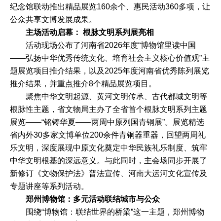
纪念馆联动推出精品展览160余个、惠民活动360多项，让
公众共享文博发展成果。
主场活动启幕： 根脉文明系列展亮相
活动现场公布了河南省2026年度“博物馆里读中国
——弘扬中华优秀传统文化、培育社会主义核心价值观”主
题展览项目推介结果，以及2025年度河南省优秀陈列展览
推介结果，并重点推介8个精品展览项目。
聚焦中华文明起源、黄河文明传承、古代都城文明等
根脉性主题，省文物局主办了全省首个根脉文明系列主题
展览——“铭铸华夏——两周中原列国青铜展”。展览精选
省内外30多家文博单位200余件青铜器重器，回望两周礼
乐文明，深度展现中原文化奠定中华民族礼乐制度、筑牢
中华文明根基的深远意义。与此同时，主会场同步开展了
新修订《文物保护法》普法宣传、河南大运河文化宣传及
专题讲座等系列活动。
郑州博物馆：
多元活动联结城市与公众
围绕“博物馆：联结世界的桥梁”这一主题，郑州博物