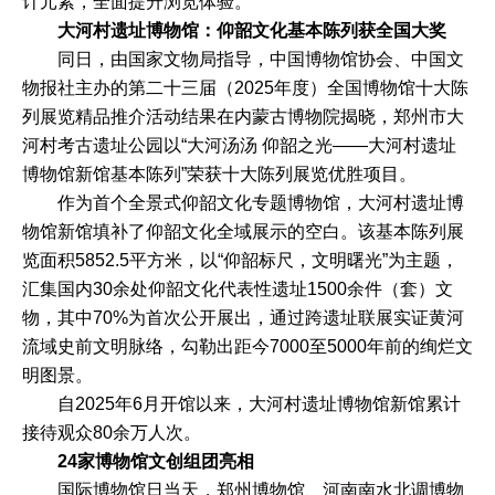
计元素，全面提升浏览体验。
大河村遗址博物馆：
仰韶文化基本陈列获全国大奖
同日，由国家文物局指导，中国博物馆协会、中国文
物报社主办的第二十三届（2025年度）全国博物馆十大陈
列展览精品推介活动结果在内蒙古博物院揭晓，郑州市大
河村考古遗址公园以“大河汤汤 仰韶之光——大河村遗址
博物馆新馆基本陈列”荣获十大陈列展览优胜项目。
作为首个全景式仰韶文化专题博物馆，大河村遗址博
物馆新馆填补了仰韶文化全域展示的空白。该基本陈列展
览面积5852.5平方米，以“仰韶标尺，文明曙光”为主题，
汇集国内30余处仰韶文化代表性遗址1500余件（套）文
物，其中70%为首次公开展出，通过跨遗址联展实证黄河
流域史前文明脉络，勾勒出距今7000至5000年前的绚烂文
明图景。
自2025年6月开馆以来，大河村遗址博物馆新馆累计
接待观众80余万人次。
24家博物馆文创组团亮相
国际博物馆日当天，郑州博物馆、河南南水北调博物