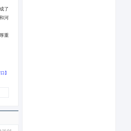
成了
和河
厚重
窗口
】
9:16:04