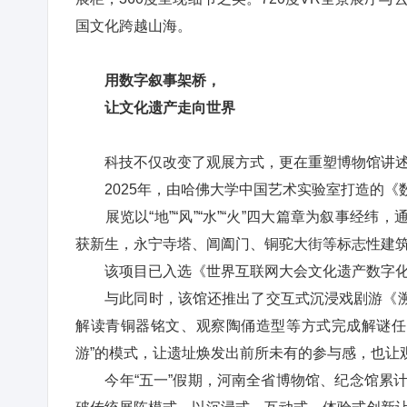
国文化跨越山海。
用数字叙事架桥，
让文化遗产走向世界
科技不仅改变了观展方式，更在重塑博物馆讲述
2025年，由哈佛大学中国艺术实验室打造的《
展览以“地”“风”“水”“火”四大篇章为叙事经纬
获新生，永宁寺塔、阊阖门、铜驼大街等标志性建
该项目已入选《世界互联网大会文化遗产数字化案
与此同时，该馆还推出了交互式沉浸戏剧游《溯·
解读青铜器铭文、观察陶俑造型等方式完成解谜任
游”的模式，让遗址焕发出前所未有的参与感，也让
今年“五一”假期，河南全省博物馆、纪念馆累计接