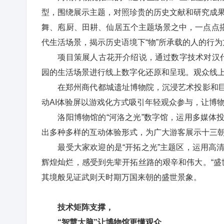
型，围绕展示主题，对照珍贵的历史文献和研究成果
舞、庖厨、田耕、仙居五个主题场景之中，一点点搭
代生活场景，揭示历史语境下“物”所承载的人的行
项目策展人古花开介绍说，通过数字技术对汉代
园的生活场景进行线上数字化还原和呈现。观众线
在郑州商代都城遗址博物院，沉浸艺术投影和巨型
动AI体验屏以游戏化方式吸引年轻观众参与，让博
洛阳博物馆的“河洛之光”数字馆，运用多媒体投
出多种多样的互动体验形式，为广大游客展示十三
最受大家欢迎的是“开拓之光”主题区，运用高清
辉煌灿烂，感受到先辈开拓丝路的艰辛和伟大。“盛
其境般见证武则天时期万国来朝的盛世景象。
技术矩阵支撑，
“智慧大脑”让博物馆更懂观众