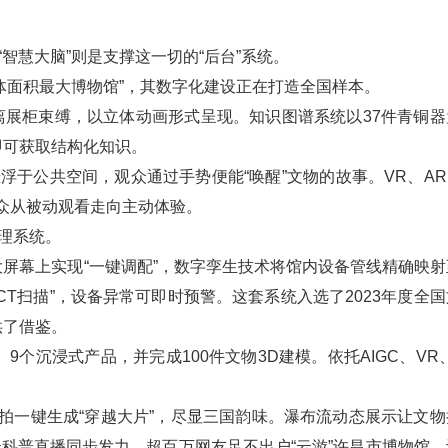
智慧大脑”则是支撑这一切的“后台”系统。
体面积最大博物馆”，其数字化建设正在打造全国样本。
展柜束缚，以立体动画形式呈现。知识图谱系统以37件青铜器
即可获取结构化知识。
公共空间，观众通过手势便能“唤醒”文物的故事。VR、AR、
众从被动观看走向主动体验。
理系统。
屏幕上实现“一键调配”，数字孪生技术将馆内设备管线精确映射
T扫描”，设备异常可即时预警。这套系统入选了2023年度全国
供了借鉴。
沉浸式产品，并完成100件文物3D建模。依托AIGC、VR、
一键生成“穿越大片”，尽显三国韵味。瀑布流动态展示让文物
与云科普直播同步发力，超百万网友足不出户“云游”许昌市博物馆