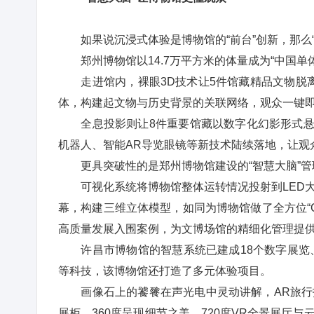
如果说沉浸式体验是博物馆的“前台”创新，那么“
郑州博物馆以14.7万平方米的体量成为“中国单
走进馆内，裸眼3D技术让5件馆藏精品文物脱离
体，构建起文物与历史背景的关联网络，观众一键
全息投影则让8件重要馆藏以数字化幻影形式悬浮于
机器人、智能AR导览眼镜等新技术陆续落地，让观
更具突破性的是郑州博物馆建设的“智慧大脑”管
可视化系统将博物馆整体运转情况投射到LED大
幕，构建三维立体模型，如同为博物馆做了全方位“C
高质量发展入围案例，为文博场馆的精细化管理提
许昌市博物馆的智慧系统已建成18个数字展览、9个
等科技，该博物馆还打造了多元体验项目。
画像石上的饕餮在声光电中灵动讲解，AR旅行拍
展柜，360度呈现细节之美。720度VR全景展厅