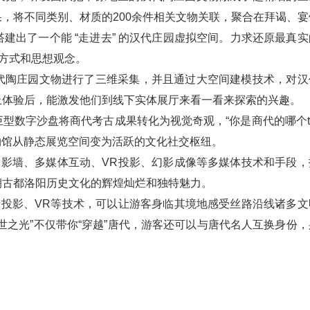
，将不同类别、材质的200余件相关文物关联，聚合在拜谒、宴
建出了一个能 “走进去” 的汉代庄园虚拟空间。力求还原最真实
为方式和思想观念。
陶庄园文物进行了三维采集，并且通过大空间建模技术，对汉
上体验后，能激发他们到线下实体展厅来看一看来探索的兴趣。
数字沙盘将商代考古成果转化为视觉奇观，“你是商代的哪个ta
物馆从静态展览空间变为活跃的文化社交枢纽。
影墙、多媒体互动、VR投影、幻影成像等多媒体技术和手段，
朝古都洛阳历史文化的辉煌灿烂和独特魅力。
投影、VR等技术，可以让游客身临其境地感受丝路沿线诸多文
世之光”不仅带你“穿越”唐代，游客还可以与唐代名人互换身份，