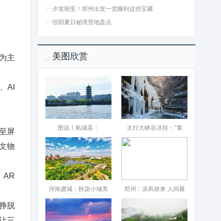
>>
夕发朝至！郑州出发一觉睡到这些宝藏
>>
信阳夏日秘境营地盘点
美图欣赏
为主
AI
图说丨柘城县：‌
太行大峡谷冰挂：“童
至屏
文物
AR
河南虞城：秋染小城美
郑州：凉风徐来 人间最
挣脱
，让三