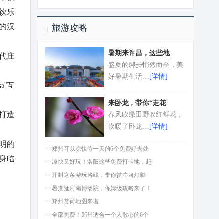
饮乐
的汉
旅游攻略
暑期来许昌，这些地
代庄
盛夏的脚步悄然而至，美
好暑期生活…
[详情]
”互
来卧龙，带你“走花
打造
春风吹绿田野吹红鲜花，
吹暖了卧龙…
[详情]
明的
>>
郑州可以凉快待一天的6个免费好去处
身临
>>
凉快又好玩！洛阳这些免费打卡地，赶
>>
开封这条游玩路线，带你赏汴河灯影
>>
暑期逛河南博物院，保姆级攻略来了！
>>
郑州赏荷地图来啦
>>
全部免费！郑州适合一个人散心的6个