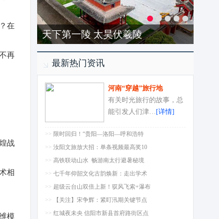
？在
天下第一陵 太昊伏羲陵
不再
最新热门资讯
河南“穿越”旅行地
有关时光旅行的故事，总
能引发人们津…
[详情]
>>
限时回归！“贵阳—洛阳—呼和浩特
煌战
>>
汝阳文旅放大招：单条视频最高奖10
>>
高铁联动山水 畅游南太行避暑秘境
术相
>>
七千年仰韶文化古韵焕新：走出学术
>>
超级云台山双倍上新！驭风飞索+瀑布
>>
【关注】宋争辉：紧盯汛期关键节点
>>
红城夜未央 信阳市新县首府路街区点
维模