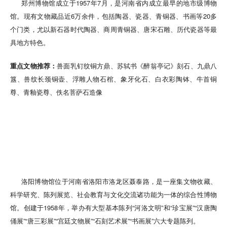
郑州博物馆成立于1957年7月，是河南省内成立最早的地市级博物
馆。现有文物藏品近6万余件，包括陶器、瓷器、青铜器、书画等20多
个门类，尤以新石器时代陶器、商周青铜器、唐宋石雕、历代瓷器等最
具地方特色。
重点文物推荐：
兽面乳钉纹铜方鼎、苏轼书《醉翁亭记》刻石、九鼎八
簋、兽纹长颈铜壶、浮雕人物石棺、象牙化石、白衣彩陶钵、牛首铜
尊、青釉瓷尊、佚名菩萨石造像
洛阳博物馆位于河南省洛阳市洛龙区聂泰路，是一座集文物收藏、
科学研究、陈列展览、社会教育与文化交流诸功能为一体的综合性博物
馆。创建于1958年，举办有大型基本陈列“河洛文明”和“珍宝展”“汉唐陶
俑展”“唐三彩展”“宫廷文物展”“石刻艺术展”“书画展”六大专题陈列。