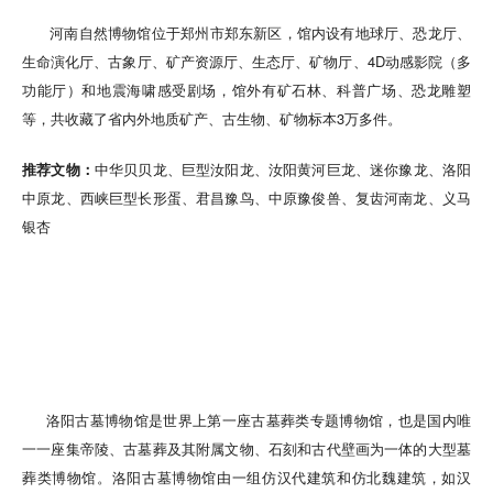
河南自然博物馆位于郑州市郑东新区，馆内设有地球厅、恐龙厅、
生命演化厅、古象厅、矿产资源厅、生态厅、矿物厅、4D动感影院（多
功能厅）和地震海啸感受剧场，馆外有矿石林、科普广场、恐龙雕塑
等，共收藏了省内外地质矿产、古生物、矿物标本3万多件。
推荐文物：
中华贝贝龙、巨型汝阳龙、汝阳黄河巨龙、迷你豫龙、洛阳
中原龙、西峡巨型长形蛋、君昌豫鸟、中原豫俊兽、复齿河南龙、义马
银杏
洛阳古墓博物馆是世界上第一座古墓葬类专题博物馆，也是国内唯
一一座集帝陵、古墓葬及其附属文物、石刻和古代壁画为一体的大型墓
葬类博物馆。洛阳古墓博物馆由一组仿汉代建筑和仿北魏建筑，如汉