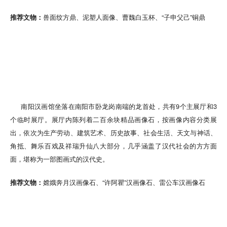
推荐文物：
兽面纹方鼎、泥塑人面像、曹魏白玉杯、“子申父己”铜鼎
南阳汉画馆坐落在南阳市卧龙岗南端的龙首处，共有9个主展厅和3
个临时展厅。展厅内陈列着二百余块精品画像石，按画像内容分类展
出，依次为生产劳动、建筑艺术、历史故事、社会生活、天文与神话、
角抵、舞乐百戏及祥瑞升仙八大部分，几乎涵盖了汉代社会的方方面
面，堪称为一部图画式的汉代史。
推荐文物：
嫦娥奔月汉画像石、“许阿瞿”汉画像石、雷公车汉画像石