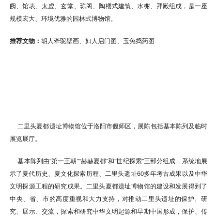
阙、馆表、太虚、玄堂、琼阁、陶楼式建筑、水榭、拜殿组成，是一座
规模宏大、环境优雅的园林式博物馆。
推荐文物：
胡人牵驼壁画、妇人启门图、玉兔捣药图
二里头夏都遗址博物馆位于洛阳市偃师区，展陈包括基本陈列及临时
展览展厅。
基本陈列由“第一王朝”“赫赫夏都”和“世纪探索”三部分组成，系统地展
示了夏代历史、夏文化探索历程、二里头遗址60多年考古成果以及中华
文明探源工程的研究成果。二里头夏都遗址博物馆的建设和发展得到了
中央、省、市的高度重视和大力支持，对推动二里头遗址的保护、研
究、展示、交流，探索和研究中华文明起源和早期中国形成，保护、传