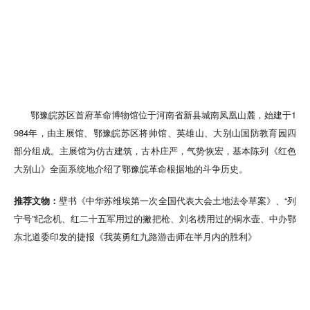
鄂豫皖苏区首府革命博物馆位于河南省新县城南凤凰山麓，始建于1
984年，由主展馆、鄂豫皖苏区将帅馆、英雄山、大别山国防教育园四
部分组成。主展馆为仿古建筑，古朴庄严，气势恢宏，基本陈列《红色
大别山》全面系统地介绍了鄂豫皖革命根据地的斗争历史。
推荐文物：
壁书《中华苏维埃第一次全国代表大会土地法令草案》、“列
宁号”纪念机、红二十五军用过的撇把枪、刘名榜用过的铜水壶、中办鄂
东北道委印发的捷报《我英勇红九路游击师在半月内的胜利》