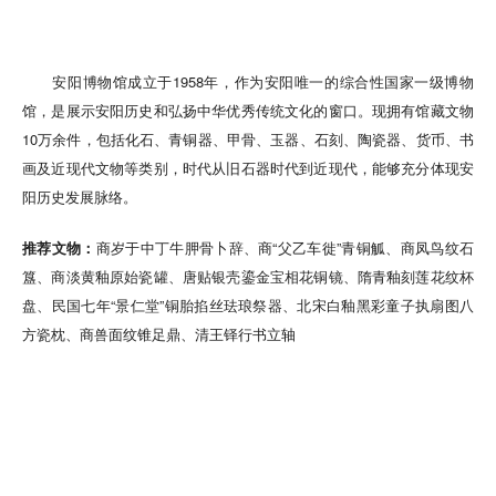
安阳博物馆成立于1958年，作为安阳唯一的综合性国家一级博物
馆，是展示安阳历史和弘扬中华优秀传统文化的窗口。现拥有馆藏文物
10万余件，包括化石、青铜器、甲骨、玉器、石刻、陶瓷器、货币、书
画及近现代文物等类别，时代从旧石器时代到近现代，能够充分体现安
阳历史发展脉络。
推荐文物：
商岁于中丁牛胛骨卜辞、商“父乙车徙”青铜觚、商凤鸟纹石
簋、商淡黄釉原始瓷罐、唐贴银壳鎏金宝相花铜镜、隋青釉刻莲花纹杯
盘、民国七年“景仁堂”铜胎掐丝珐琅祭器、北宋白釉黑彩童子执扇图八
方瓷枕、商兽面纹锥足鼎、清王铎行书立轴