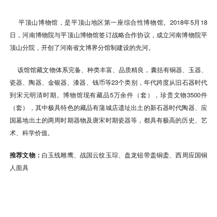
平顶山博物馆，是平顶山地区第一座综合性博物馆。2018年5月18
日，河南博物院与平顶山博物馆签订战略合作协议，成立河南博物院平
顶山分院，开创了河南省文博界分馆制建设的先河。
该馆馆藏文物体系完备、种类丰富、品质精良，囊括有铜器、玉器、
瓷器、陶器、金银器、漆器、钱币等23个类别，年代跨度从旧石器时代
到宋元明清时期。博物馆现有藏品5万余件（套），珍贵文物3500件
（套），其中极具特色的藏品有蒲城店遗址出土的新石器时代陶器、应
国墓地出土的两周时期器物及唐宋时期瓷器等，都具有极高的历史、艺
术、科学价值。
推荐文物：
白玉线雕鹰、战国云纹玉琮、盘龙钮带盖铜盉、西周应国铜
人面具