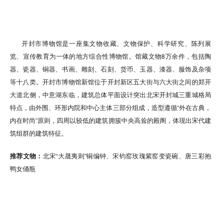
开封市博物馆是一座集文物收藏、文物保护、科学研究、陈列展
览、宣传教育为一体的地方综合性博物馆。馆藏文物8万余件，包括陶
器、瓷器、铜器、书画、雕刻、石刻、货币、玉器、漆器、服饰及杂项
等十八类。开封市博物馆新馆位于开封新区五大街与六大街之间的郑开
大道北侧，中意湖东临，建筑总体平面设计突出北宋开封城三重城格局
特点，由外围、环形内院和中心主体三部分组成，造型遵循“外在古典，
内在时尚”原则，四周以较低的建筑拥簇中央高耸的殿阁，体现出宋代建
筑组群的建筑特征。
推荐文物：
北宋“大晟夷则”铜编钟、宋钧窑玫瑰紫窑变瓷碗、唐三彩抱
鸭女俑瓶