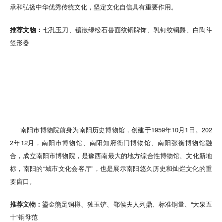
承和弘扬中华优秀传统文化，坚定文化自信具有重要作用。
推荐文物：
七孔玉刀、镶嵌绿松石兽面纹铜牌饰、乳钉纹铜爵、白陶斗
笠形器
南阳市博物院前身为南阳历史博物馆，创建于1959年10月1日。202
2年12月，南阳市博物馆、南阳知府衙门博物馆、南阳张衡博物馆融
合，成立南阳市博物院，是豫西南最大的地方综合性博物馆、文化新地
标，南阳的“城市文化会客厅”，也是展示南阳悠久历史和灿烂文化的重
要窗口。
推荐文物：
鎏金熊足铜樽、独玉铲、鄂侯夫人列鼎、标准铜量、“大泉五
十”铜母范