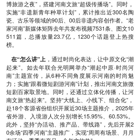
博旅游之夜”，搭建河南文旅“超级传播场”。同时，
实施“非遗新青年种草计划”，累计推出近300名陶
瓷、古乐等领域的90后、00后非遗内容创作者。“老
家河南”新媒体矩阵去年共发布视频7531条、图文10
511篇，总播放量23.7亿，1230个话题登上热搜
榜。
，通过时尚化表达，让中原文化“潮
在“怎么讲”上
起来”。如去年联合光明网举办“潮起中原·时尚河
南”主题宣传，从6种不同角度展示河南的时尚魅
力；实施“跟着微短剧游河南”计划，推出河南文旅微
短剧百家取景地。同时，还通过立体化传播，让河
南文旅“热起来”。坚持“大线上、小线下、组合化”，
赴18个客源省份组织开展近30场主题推介，2025年
省外游、入境游人次分别增长15.95%、60.53%。
此外，坚持“办活动、推产品、带线路”，先后开展2
0余场“四季河南”主题推广，实现“周周有场景、月月