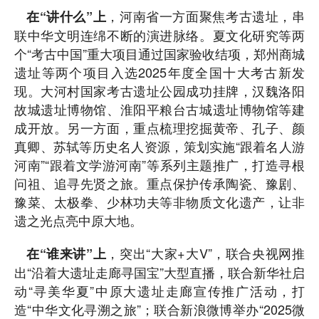
，河南省一方面聚焦考古遗址，串
在“讲什么”上
联中华文明连绵不断的演进脉络。夏文化研究等两
个“考古中国”重大项目通过国家验收结项，郑州商城
遗址等两个项目入选2025年度全国十大考古新发
现。大河村国家考古遗址公园成功挂牌，汉魏洛阳
故城遗址博物馆、淮阳平粮台古城遗址博物馆等建
成开放。另一方面，重点梳理挖掘黄帝、孔子、颜
真卿、苏轼等历史名人资源，策划实施“跟着名人游
河南”“跟着文学游河南”等系列主题推广，打造寻根
问祖、追寻先贤之旅。重点保护传承陶瓷、豫剧、
豫菜、太极拳、少林功夫等非物质文化遗产，让非
遗之光点亮中原大地。
，突出“大家+大V”，联合央视网推
在“谁来讲”上
出“沿着大遗址走廊寻国宝”大型直播，联合新华社启
动“寻美华夏”中原大遗址走廊宣传推广活动，打
造“中华文化寻溯之旅”；联合新浪微博举办“2025微