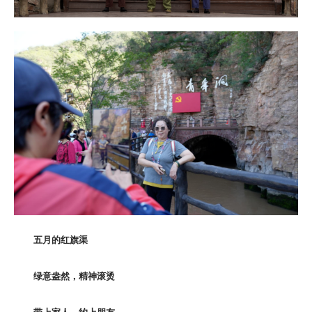
五月的红旗渠
绿意盎然，精神滚烫