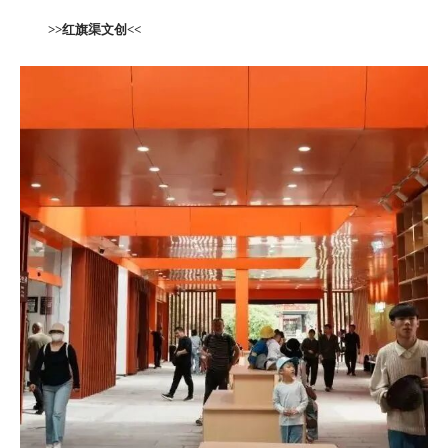
>>
红旗渠文创<<