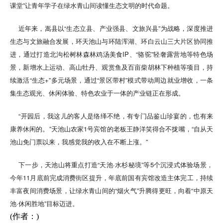
课堂”让青年学子在绿水青山间读懂生态文明的时代命题。
近年来，嵩县以“生态立县、产业强县、文旅兴县”为战略，深度推进
生态与文旅融合发展，环天池山与环陆浑湖、环白云山三大片区协同推
进，通过打造北沟松树林森林鸡汤美食IP、“骆驼”轻奢露营地等特色场
景，新增水上运动、高山牡丹、观赏鱼及百亩柴胡林下种植等项目，持
续激活“生态+”多元场景，通过“景区带村”模式带动周边就业增收，一条
集生态观光、休闲体验、特色农业于一体的产业链正在形成。
“开园后，我这儿的客人是络绎不绝，有专门品鉴山珍宴的，也有来
康养休闲的。”天池山农家1号宾馆的老板王静洋笑得合不拢嘴，“自从天
池山免门票以来，我感觉我的收入在不断上涨。”
下一步，天池山将重点打造“天池·水杉秘境”等5个沉浸式体验场景，
今年11月底前完成消费街区提升，年底前国有宾馆改造主体完工，持续
丰富夜间消费场景，让绿水青山间的“烟火气”升腾得更旺，向着“中原天
池·休闲胜地”目标迈进。
(作者：)