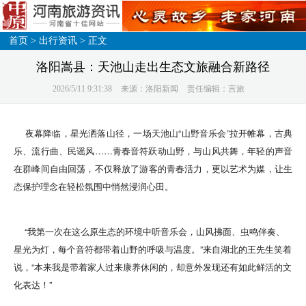
首页
>
出行资讯
> 正文
洛阳嵩县：天池山走出生态文旅融合新路径
2026/5/11 9:31:38
来源：洛阳新闻
责任编辑：言旅
夜幕降临，星光洒落山径，一场天池山“山野音乐会”拉开帷幕，古典
乐、流行曲、民谣风……青春音符跃动山野，与山风共舞，年轻的声音
在群峰间自由回荡，不仅释放了游客的青春活力，更以艺术为媒，让生
态保护理念在轻松氛围中悄然浸润心田。
“我第一次在这么原生态的环境中听音乐会，山风拂面、虫鸣伴奏、
星光为灯，每个音符都带着山野的呼吸与温度。”来自湖北的王先生笑着
说，“本来我是带着家人过来康养休闲的，却意外发现还有如此鲜活的文
化表达！”