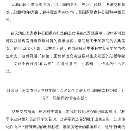
天池山位于洛阳嵩县西北部。园内奇石、秀水、茂林、飞瀑交相辉
映，总面积约4万亩，森林覆盖率98.57%，是国家级森林公园和4A级景
区。
在天池山国家森林公园重点打造的玉女溪生态景观带中，你时不时就
可以驻足观看身着汉服跳舞的青年游客，指间翻飞于琴弦间的古典美
女。她们以山水为幕、以林泉为谱，在自然律动中重释古典美学的当代
生命力。这种沉浸式体验，正悄然改变着游客对生态景区的刻板印象
——文旅不再只是“看风景”，而是可参与、可感知、可传承的生活方
式。
5月9日，河南农业大学林学院百余名师生走进天池山国家森林公园，上
演了一场别样的“青春实践”。
“这里空气清新，树木种类繁多，对我们转化理论知识非常有用。”林
学专业24级刘英超同学笑着说。当课堂的边界消融于山色云影，知识便
化作山径上俯身辨识的树种标签、溪流旁记录的群落样方，这种“行走的