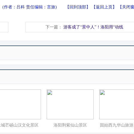
(作者：吕科 责任编辑：言旅) 【
回到顶部
】 【
返回上页
】 【
关闭
下一篇：
游客成了“景中人”！洛阳用“动线
永城芒砀山汉文化景区
洛阳荆紫仙山景区
固始西九华山旅游