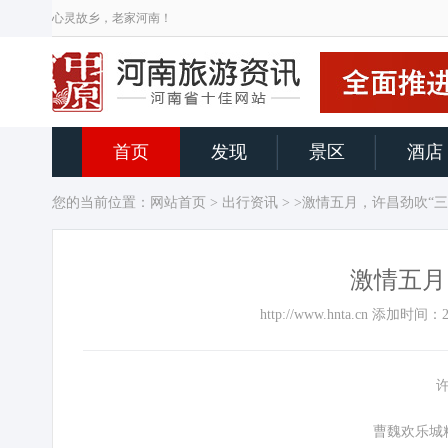
心灵故乡，老家河南！
首页
发现
景区
酒店
您的当前位置：
网站首页
>
出行资讯
> >激情五月，许昌劲吹“三
激情五月
http://www.hnta.cn 添加时
许
曹魏欢乐城精