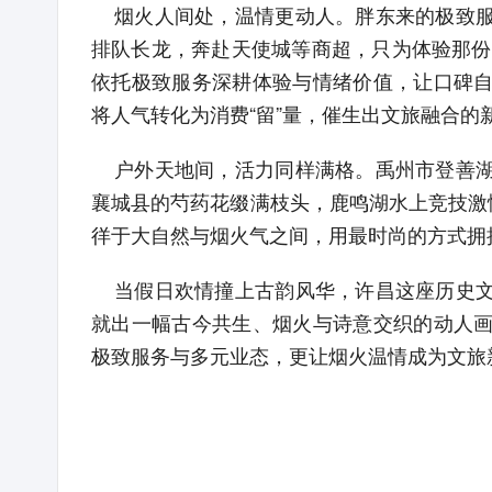
烟火人间处，温情更动人。胖东来的极致服
排队长龙，奔赴天使城等商超，只为体验那份
依托极致服务深耕体验与情绪价值，让口碑
将人气转化为消费“留”量，催生出文旅融合的
户外天地间，活力同样满格。禹州市登善湖
襄城县的芍药花缀满枝头，鹿鸣湖水上竞技激
徉于大自然与烟火气之间，用最时尚的方式拥
当假日欢情撞上古韵风华，许昌这座历史文
就出一幅古今共生、烟火与诗意交织的动人
极致服务与多元业态，更让烟火温情成为文旅