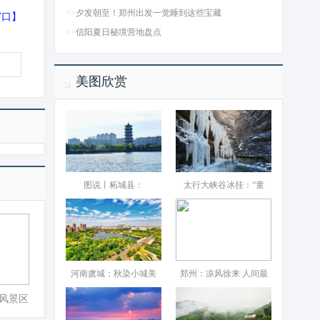
>>
夕发朝至！郑州出发一觉睡到这些宝藏
窗口
】
>>
信阳夏日秘境营地盘点
美图欣赏
图说丨柘城县：‌
太行大峡谷冰挂：“童
河南虞城：秋染小城美
郑州：凉风徐来 人间最
风景区