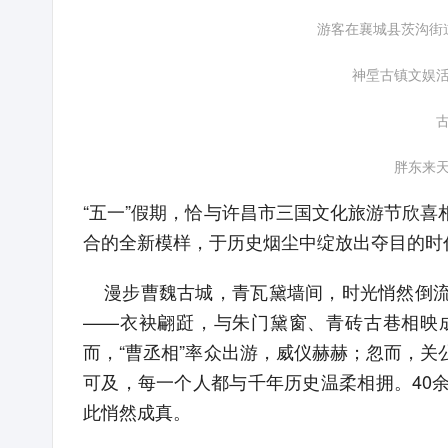
游客在襄城县茨沟街道
神垕古镇文娱活
古
胖东来天
“五一”假期，恰与许昌市三国文化旅游节欣
合的全新模样，于历史烟尘中绽放出夺目的时
漫步曹魏古城，青瓦黛墙间，时光悄然倒流
——衣袂翩跹，与朱门黛窗、青砖古巷相映
而，“曹丞相”率众出游，威仪赫赫；忽而，
可及，每一个人都与千年历史温柔相拥。40
此悄然成真。