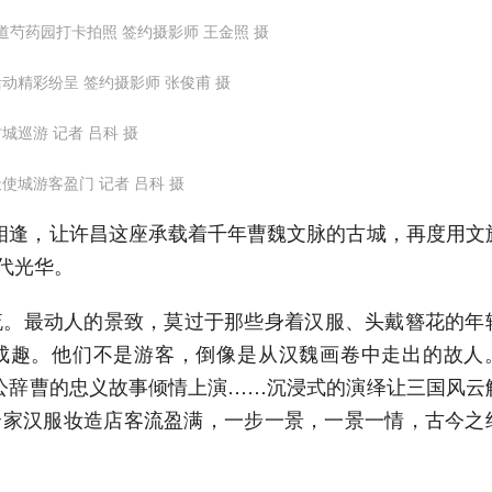
芍药园打卡拍照 签约摄影师 王金照 摄
动精彩纷呈 签约摄影师 张俊甫 摄
城巡游 记者 吕科 摄
使城游客盈门 记者 吕科 摄
喜相逢，让许昌这座承载着千年曹魏文脉的古城，再度用文
代光华。
。最动人的景致，莫过于那些身着汉服、头戴簪花的年
成趣。他们不是游客，倒像是从汉魏画卷中走出的故人
关公辞曹的忠义故事倾情上演……沉浸式的演绎让三国风云
余家汉服妆造店客流盈满，一步一景，一景一情，古今之