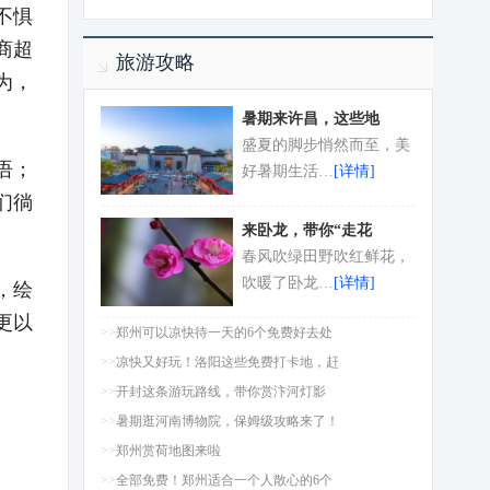
不惧
商超
旅游攻略
为，
暑期来许昌，这些地
盛夏的脚步悄然而至，美
语；
好暑期生活…
[详情]
们徜
来卧龙，带你“走花
春风吹绿田野吹红鲜花，
，绘
吹暖了卧龙…
[详情]
更以
>>
郑州可以凉快待一天的6个免费好去处
>>
凉快又好玩！洛阳这些免费打卡地，赶
>>
开封这条游玩路线，带你赏汴河灯影
>>
暑期逛河南博物院，保姆级攻略来了！
>>
郑州赏荷地图来啦
>>
全部免费！郑州适合一个人散心的6个