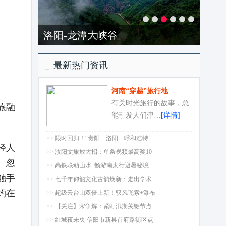
洛阳-龙潭大峡谷
最新热门资讯
河南“穿越”旅行地
有关时光旅行的故事，总
旅融
能引发人们津…
[详情]
>>
限时回归！“贵阳—洛阳—呼和浩特
轻人
>>
汝阳文旅放大招：单条视频最高奖10
。忽
>>
高铁联动山水 畅游南太行避暑秘境
触手
>>
七千年仰韶文化古韵焕新：走出学术
约在
>>
超级云台山双倍上新！驭风飞索+瀑布
>>
【关注】宋争辉：紧盯汛期关键节点
>>
红城夜未央 信阳市新县首府路街区点