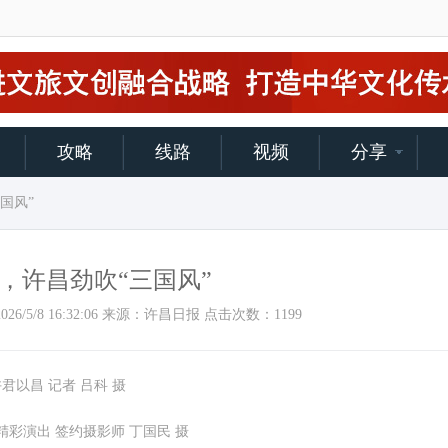
攻略
线路
视频
分享
国风”
，许昌劲吹“三国风”
间：2026/5/8 16:32:06 来源：许昌日报 点击次数：
1199
君以昌 记者 吕科 摄
彩演出 签约摄影师 丁国民 摄