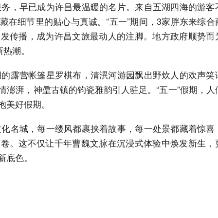
务，早已成为许昌最温暖的名片。来自五湖四海的游客
藏在细节里的贴心与真诚。“五一”期间，3家胖东来综合
自发传播，成为许昌文旅最动人的注脚。地方政府顺势而
新热潮。
的露营帐篷星罗棋布，清潩河游园飘出野炊人的欢声笑
情澎湃，神垕古镇的钧瓷雅韵引人驻足。“五一”假期，人
抱美好假期。
化名城，每一缕风都裹挟着故事，每一处景都藏着惊喜
画卷。这不仅让千年曹魏文脉在沉浸式体验中焕发新生，
新底色。