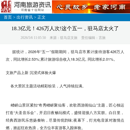
首页
>
出行资讯
> 正文
18.3亿元！426万人次!这个五一，驻马店太火了
2026/5/6 11:05:50
来源：驻马店文旅
责任编辑：言旅
据统计，2026年“五一”假期期间，驻马店市累计接待游客426万人
次，同比增长2.53%;累计旅游综合收入18.3亿元, 同比增长2.01%。
文旅产品上新 沉浸式体验火爆
各大景区主题活动精彩纷呈，人气持续拉满。
嵖岈山景区紧扣“奇秀嵖岈聚仙客，欢歌西游闹仙山”主题，匠心独运
打造“大圣音乐会”，开启日夜畅玩模式，盛情迎接八方宾朋。白日里，
经典西游民乐悠扬奏响，尽显传统韵味;夜幕下，灯光电音派对激情点
燃，掀起狂欢热浪，全方位丰富游客入园体验。