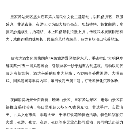
皇家驿站景区盛大启幕第八届民俗文化主题活动，以民俗演艺、汉服
盛典、非遗市集、夜游互动为四大核心亮点。盘鼓铿锵、舞龙翻腾，扁
担戏妙趣横生，抬花轿、水上民俗婚礼浪漫上演，传统武术展演刚劲有
力，戏曲连唱韵味悠长，民俗综艺精彩纷呈，各类专场演出轮番登场。
蔡洪坊酒文化园乘国家4A级旅游景区揭牌东风，重磅推出“大明风华
醉美蔡州”五一国风游园会，引领游客一秒穿越至古韵盛境。活动以明代
蔡州商贸繁荣、酒坊兴盛的历史为脉络，巧妙融合盛世巡游、大明百
戏、国风游园等丰富内容，每日设定专属主题，打造差异化沉浸体验。
夜间消费场景全面焕新，嵖岈山景区、皇家驿站景区、老乐山景区联
袂推出系列活动，每日呈现超50场NPC古风互动、非遗手作、实景演
出、古风文创市集、非遗火壶、千年打铁花等特色活动。特色民宿预订
火爆，夜游、夜食、夜购、夜娱等多元业态协同联动，共同构筑起活力