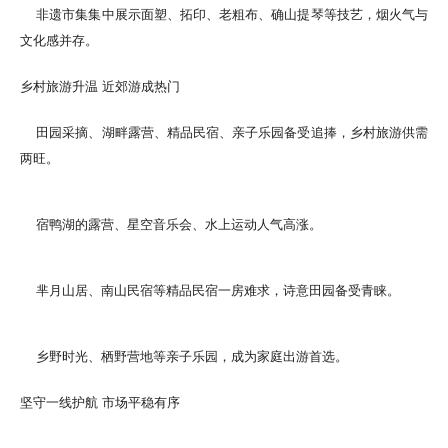
非遗市集集中展示面塑、拓印、老粗布、确山提琴等技艺，烟火气与
文化感并存。
乡村旅游升温 近郊游成热门
田园采摘、湖畔露营、精品民宿、亲子乐园备受追捧，乡村旅游供需
两旺。
宿鸭湖的露营、星空音乐会、水上运动人气高涨。
芈月山居、南山民宿等精品民宿一房难求，诗意田园备受青睐。
乡野时光、栖野营地等亲子乐园，成为家庭出游首选。
坚守一线护航 市场平稳有序