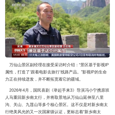
万仙山景区副经理在接受采访时介绍：“景区基于影视IP
属性，打造了‘跟着电影去旅行’线路产品。”影视IP的生命
力正在持续迸发，并不断拓宽着它的疆域。
2026年4月，国民喜剧《举起手来3》导演冯小宁携原班
人马重回新乡南太行，并将取景地从万仙山延伸至八里
沟、关山、九莲山等多个核心景区。这不仅是对新乡南太
行绝美风光的又一次国家级认证，更标志着“新乡南太