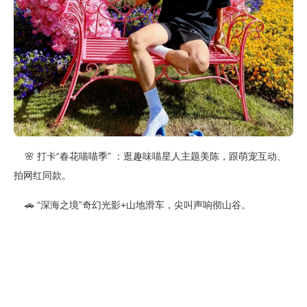
🌸 打卡“春花喵喵季” ：逛趣味喵星人主题美陈，跟萌宠互动、
拍网红同款。
🚗 “深海之境”奇幻光影+山地滑车，尖叫声响彻山谷。