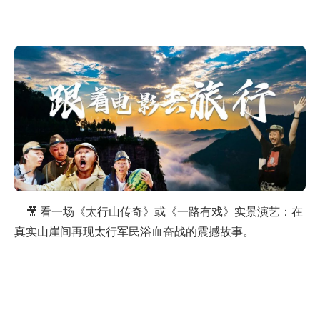
🎥 看一场《太行山传奇》或《一路有戏》实景演艺：在
真实山崖间再现太行军民浴血奋战的震撼故事。