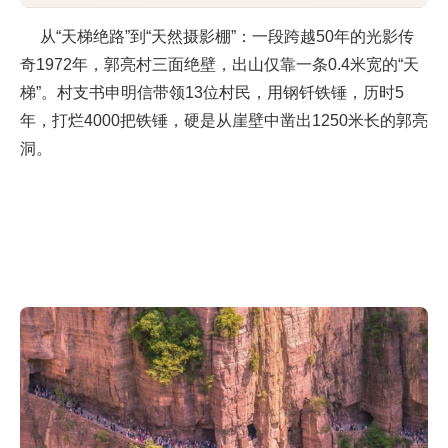
从“天梯绝路”到“天然摄影棚”：一段跨越50年的光影传
奇1972年，郭亮村三面绝壁，出山仅靠一条0.4米宽的“天
梯”。村支书申明信带领13位村民，用钢钎铁锤，历时5
年，打烂4000把铁锤，硬是从崖壁中凿出1250米长的郭亮
洞。