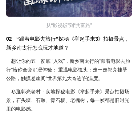
从“影视饭”到“共富路”
02 “跟着电影去旅行”探秘《举起手来3》拍摄景点，
新乡南太行怎么玩才地道？
想让你的五一彻底 “入戏”，新乡南太行的“跟着电影去旅
行”给你全套沉浸体验： 重温电影镜头：走一走郭亮挂壁
公路，触摸悬崖间“世界第九大奇迹”的温度。
🪨逛郭亮老村：实地探秘电影《举起手来》景点拍摄场
景，石头墙、石碾、青石板、老槐树，每一帧都是旧时光
里的电影感。