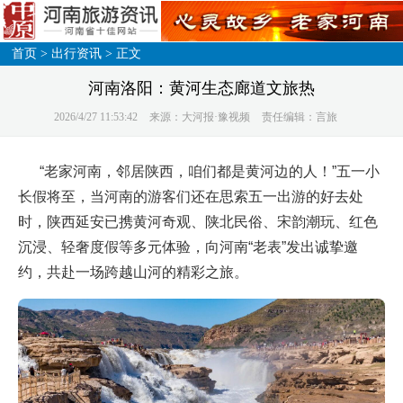
首页
>
出行资讯
> 正文
河南洛阳：黄河生态廊道文旅热
2026/4/27 11:53:42
来源：大河报·豫视频
责任编辑：言旅
“老家河南，邻居陕西，咱们都是黄河边的人！”五一小
长假将至，当河南的游客们还在思索五一出游的好去处
时，陕西延安已携黄河奇观、陕北民俗、宋韵潮玩、红色
沉浸、轻奢度假等多元体验，向河南“老表”发出诚挚邀
约，共赴一场跨越山河的精彩之旅。