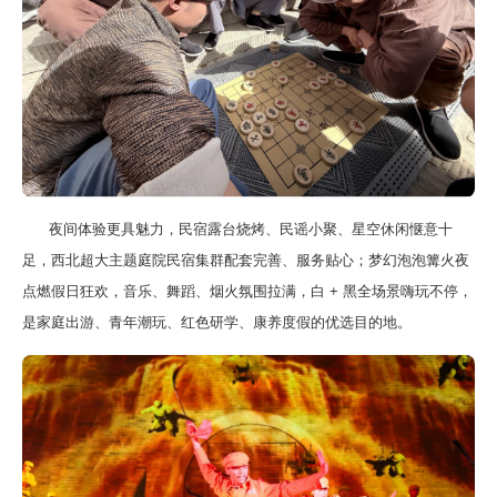
夜间体验更具魅力，民宿露台烧烤、民谣小聚、星空休闲惬意十
足，西北超大主题庭院民宿集群配套完善、服务贴心；梦幻泡泡篝火夜
点燃假日狂欢，音乐、舞蹈、烟火氛围拉满，白 + 黑全场景嗨玩不停，
是家庭出游、青年潮玩、红色研学、康养度假的优选目的地。