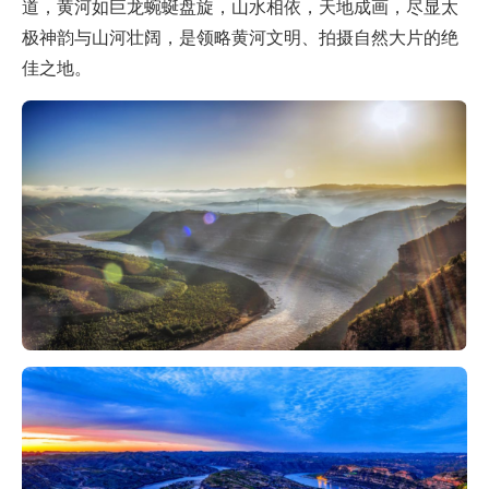
道，黄河如巨龙蜿蜒盘旋，山水相依，天地成画，尽显太
极神韵与山河壮阔，是领略黄河文明、拍摄自然大片的绝
佳之地。