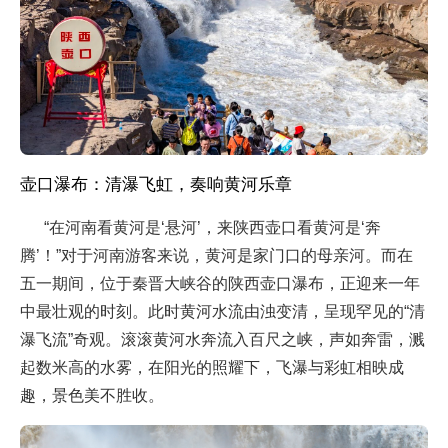
壶口瀑布：清瀑飞虹，奏响黄河乐章
“在河南看黄河是‘悬河’，来陕西壶口看黄河是‘奔
腾’！”对于河南游客来说，黄河是家门口的母亲河。而在
五一期间，位于秦晋大峡谷的陕西壶口瀑布，正迎来一年
中最壮观的时刻。此时黄河水流由浊变清，呈现罕见的“清
瀑飞流”奇观。滚滚黄河水奔流入百尺之峡，声如奔雷，溅
起数米高的水雾，在阳光的照耀下，飞瀑与彩虹相映成
趣，景色美不胜收。