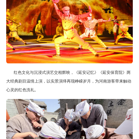
红色文化与沉浸式演艺交相辉映，《延安记忆》《延安保育院》两
大经典剧目温情上演，以实景演绎再现峥嵘岁月，为河南游客带来触动
心灵的红色洗礼。