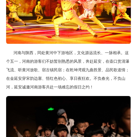
河南与陕西，同处黄河中下游地区，文化源远流长、一脉相承。这
个五一，河南的游客们不妨暂别熟悉的风景，奔赴延安，在壶口赏清瀑
飞流、听黄河放歌、宿古镇民宿；在乾坤湾观九曲胜景、品民歌道情；
在金延安穿宋韵边塞、悟红色初心、享日夜狂欢。不负春光，不负山
河，延安诚邀河南游客共赴一场难忘的假日之约！