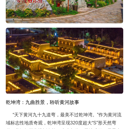
乾坤湾：九曲胜景，聆听黄河故事
“天下黄河九十九道弯，最美不过乾坤湾。”作为黄河流
域标志性地质奇观，乾坤湾呈现320度超大“S”形天然弯