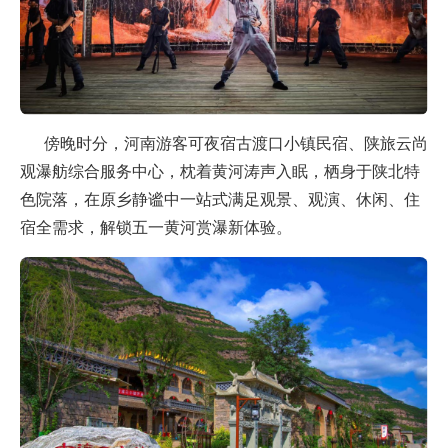
傍晚时分，河南游客可夜宿古渡口小镇民宿、陕旅云尚
观瀑舫综合服务中心，枕着黄河涛声入眠，栖身于陕北特
色院落，在原乡静谧中一站式满足观景、观演、休闲、住
宿全需求，解锁五一黄河赏瀑新体验。