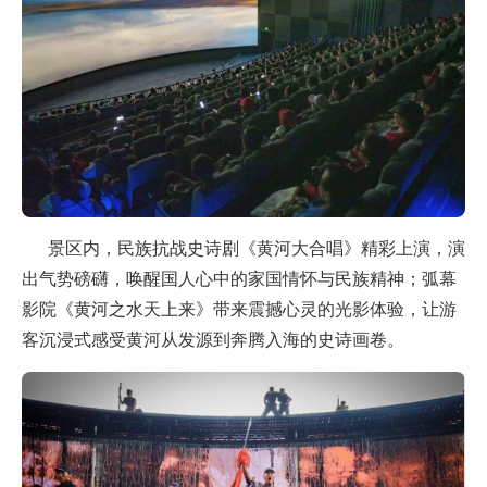
景区内，民族抗战史诗剧《黄河大合唱》精彩上演，演
出气势磅礴，唤醒国人心中的家国情怀与民族精神；弧幕
影院《黄河之水天上来》带来震撼心灵的光影体验，让游
客沉浸式感受黄河从发源到奔腾入海的史诗画卷。