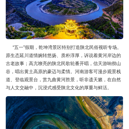
“五一”假期，乾坤湾景区特别打造陕北民俗视听专场。
原生态延川道情婉转悠扬、质朴淳厚，诉说着黄河岸边的
古老故事；高亢嘹亮的陕北民歌轮番开唱，信天游响彻山
谷，唱出黄土高原的豪迈与柔情。河南游客可漫步观景栈
道、登临观景台，赏九曲黄河胜景，听非遗天籁，在自然
与人文交融中，沉浸式感受陕北文化的厚重与鲜活。