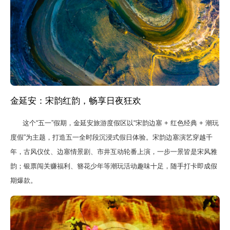
金延安：宋韵红韵，畅享日夜狂欢
这个“五一”假期，金延安旅游度假区以“宋韵边塞 + 红色经典 + 潮玩
度假”为主题，打造五一全时段沉浸式假日体验。宋韵边塞演艺穿越千
年，古风仪仗、边塞情景剧、市井互动轮番上演，一步一景皆是宋风雅
韵；银票闯关赚福利、簪花少年等潮玩活动趣味十足，随手打卡即成假
期爆款。