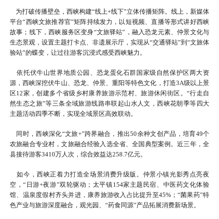
为打破传播壁垒，西峡构建“线上+线下”立体传播矩阵。线上，新媒体
平台“西峡文旅推荐官”矩阵持续发力，以短视频、直播等形式讲好西峡
故事；线下，西峡服务区变身“文旅驿站”，融入恐龙元素、仲景文化与
生态景观，设置主题打卡点、非遗展示厅，实现从“交通驿站”到“文旅体
验站”的蝶变，让过往游客沉浸式感受西峡魅力。
依托伏牛山世界地质公园、恐龙蛋化石群国家级自然保护区两大资
源，西峡深挖伏牛山、恐龙、仲景、重阳等特色文化，打造3A级以上景
区12家，创建多个省级乡村康养旅游示范村、旅游休闲街区。“行走自
然生态之旅”等三条全域旅游线路串联起山水人文，西峡花朝季等四大
主题活动四季不断，实现全域景区高效联动。
同时，西峡深化“文旅+”跨界融合，推出50余种文创产品，培育49个
农旅融合专业村，文旅融合经验入选全省、全国典型案例。近三年，全
县接待游客3410万人次，综合效益达258.7亿元。
如今，西峡正着力打造全场景消费升级版。仲景小镇光影秀点亮夜
空，“日游+夜游”双轮驱动；太平镇154家主题民宿、中医药文化体验
馆、温泉度假村齐头并进，康养旅游收入占比提升至45%；“菌果药”特
色产业与旅游深度融合，观光园、“药食同源”产品拓展消费新场景。