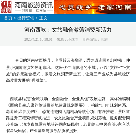
首页
>
出行资讯
> 正文
河南西峡：文旅融合激荡消费新活力
2026/4/21 16:38:01
来源：环球网
责任编辑：言旅
春日的河南省西峡县，老界岭云海翻涌，恐龙遗迹园奇幻神秘，仲
景小镇国潮演艺热闹非凡。这座伏牛山腹地的小城，正以“文旅+”“+文
旅”的多元融合模式，激活文旅消费新生态，让第三产业成为县域经济
高质量发展的“强引擎”。
西峡县锚定“全域联动、全面融合、全业共促”发展思路，高标准编制
《西峡县生态康养旅游目的地建设规划纲要》，构建“1+N”规划体系。
老界岭温泉度假区、恐龙遗迹园飞越剧场等核心项目有序推进，景区道
路提升工程紧锣密鼓推进，农文旅融合产业项目规划落地。服务配套同
步升级，泊境森氧露营地获评国家级民宿，老界岭云中民宿等5家入选
省星级民宿，产业基础与服务品质双提升。