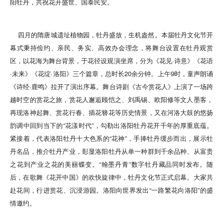
阳牡丹，共祝花开盛世、国泰民安。
四月的隋唐城遗址植物园，牡丹盛放，生机盎然。本届牡丹文化节开
幕式秉持俭约、亲民、务实、高效办会理念，将舞台设置在牡丹观赏
区，以花海为舞台背景，于花径设观演坐席，分为《花见·诗意》《花语
·未来》《花绽·洛阳》三个篇章，总时长20余分钟。上午9时，童声朗诵
《诗经·鹿鸣》拉开了演出序幕。舞台诗剧《古今赏花人》上演了一场跨
越时空的赏花之旅，赏花人邂逅顾恺之、刘禹锡、欧阳修等文人墨客，
再现洛神起舞、赏花行春、插花簪花等历史情景，又在河洛大鼓的悠扬
韵调中回到当下的“花漾时代”，勾勒出洛阳牡丹花开千年的厚重底蕴。
紧接着，代表洛阳牡丹十大色系的“花神”，手捧牡丹缓步而出，展示牡
丹名品，推介牡丹产业，彰显洛阳牡丹从单一种群到千余品种、从富贵
之花到产业之花的美丽蝶变。“翰墨丹青”数字牡丹藏品同时发布。随
后，在歌舞《花开中国》的欢快旋律中，牡丹文化节正式启幕。大家共
赴花间，行进赏花、沉浸游园。洛阳向世界发出“一路繁花向洛阳”的盛
情邀约。