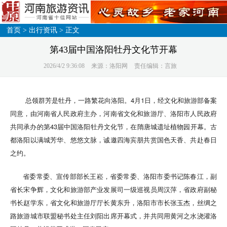
首页
>
出行资讯
> 正文
第43届中国洛阳牡丹文化节开幕
2026/4/2 9:36:08
来源：洛阳网
责任编辑：言旅
总领群芳是牡丹，一路繁花向洛阳。4月1日，经文化和旅游部备案
同意，由河南省人民政府主办，河南省文化和旅游厅、洛阳市人民政府
共同承办的第43届中国洛阳牡丹文化节，在隋唐城遗址植物园开幕。古
都洛阳以满城芳华、悠悠文脉，诚邀四海宾朋共赏国色天香、共赴春日
之约。
省委常委、宣传部部长王崧，省委常委、洛阳市委书记陈春江，副
省长宋争辉，文化和旅游部产业发展司一级巡视员周汉萍，省政府副秘
书长赵学东，省文化和旅游厅厅长黄东升，洛阳市市长张玉杰，丝绸之
路旅游城市联盟秘书处主任刘阳出席开幕式，并共同用黄河之水浇灌洛