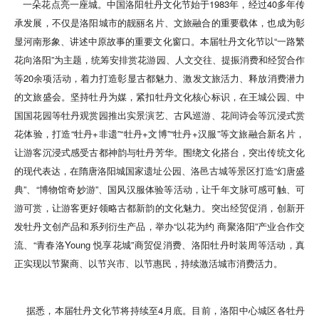
一朵花点亮一座城。中国洛阳牡丹文化节始于1983年，经过40多年传
承发展，不仅是洛阳城市的靓丽名片、文旅融合的重要载体，也成为彰
显河南形象、讲述中原故事的重要文化窗口。本届牡丹文化节以“一路繁
花向洛阳”为主题，统筹安排赏花游园、人文交往、提振消费和经贸合作
等20余项活动，着力打造彰显古都魅力、激发文旅活力、释放消费潜力
的文旅盛会。坚持牡丹为媒，紧扣牡丹文化核心标识，在王城公园、中
国国花园等牡丹观赏园推出实景演艺、古风巡游、花间诗会等沉浸式赏
花体验，打造“牡丹+非遗”“牡丹+文博”“牡丹+汉服”等文旅融合新名片，
让游客沉浸式感受古都神韵与牡丹芳华。围绕文化搭台，突出传统文化
的现代表达，在隋唐洛阳城国家遗址公园、洛邑古城等景区打造“幻唐盛
典”、“博物馆奇妙游”、国风汉服体验等活动，让千年文脉可感可触、可
游可赏，让游客更好领略古都新韵的文化魅力。突出经贸促消，创新开
发牡丹文创产品和系列衍生产品，举办“以花为约 商聚洛阳”产业合作交
流、“青春洛Young 悦享花城”商贸促消费、洛阳牡丹时装周等活动，真
正实现以节聚商、以节兴市、以节惠民，持续激活城市消费活力。
据悉，本届牡丹文化节将持续至4月底。目前，洛阳中心城区各牡丹