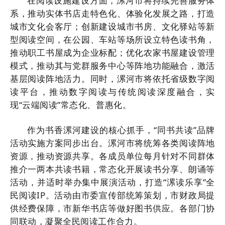
在阅读设施建设方面，漯河市将持续完善服务体
系，推动实体书店走特色化、体验化发展之路，打造
城市文化会客厅；创新建设城市书房、文化驿站等新
型阅读空间，在公园、车站等场所设立特色读书角，
推动职工书屋成为企业标配；优化农家书屋建设管理
模式，推动其与党群服务中心等阵地功能融合，激活
基层阅读阵地活力。同时，漯河市将依托省级数字阅
读平台，推动数字阅读与传统阅读深度融合，实
现“云端阅读”常态化、普惠化。
作为书香漯河建设的核心抓手，“同书共读”品牌
活动实施方案同步出台。漯河市将统筹各类阅读阵地
资源，推动资源共享。各成员单位每月针对不同群体
推介一两本共读书籍，常态化开展读书分享、朗诵等
活动，并适时举办集中展演活动，打造“漯读乐享”全
民阅读IP。活动由市委宣传部统筹策划，市财政局提
供经费保障，市新华书店等做好图书供应。各部门协
同联动，凝聚全民阅读工作合力。