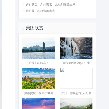
>>
夕发朝至！郑州出发一觉睡到这些宝藏
>>
信阳夏日秘境营地盘点
美图欣赏
图说丨柘城县：‌
太行大峡谷冰挂：“童
河南虞城：秋染小城美
郑州：凉风徐来 人间最