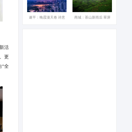
遂平：晚霞漫天卷 诗意
商城：茶山新雨后 翠屏
新活
、更
“全