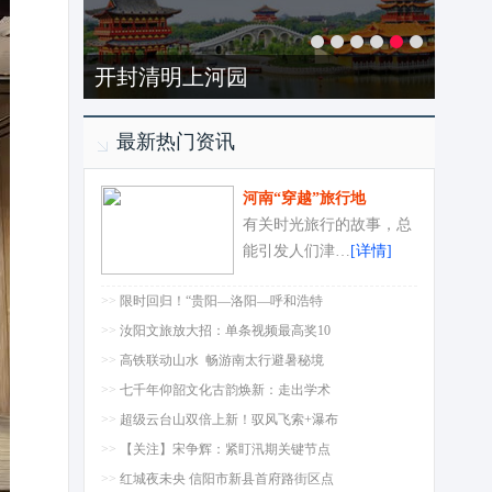
开封清明上河园
最新热门资讯
河南“穿越”旅行地
有关时光旅行的故事，总
能引发人们津…
[详情]
>>
限时回归！“贵阳—洛阳—呼和浩特
>>
汝阳文旅放大招：单条视频最高奖10
>>
高铁联动山水 畅游南太行避暑秘境
>>
七千年仰韶文化古韵焕新：走出学术
>>
超级云台山双倍上新！驭风飞索+瀑布
>>
【关注】宋争辉：紧盯汛期关键节点
>>
红城夜未央 信阳市新县首府路街区点