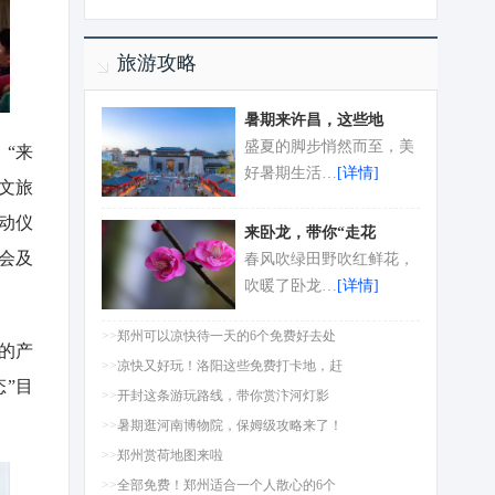
旅游攻略
暑期来许昌，这些地
盛夏的脚步悄然而至，美
“来
好暑期生活…
[详情]
文旅
动仪
来卧龙，带你“走花
会及
春风吹绿田野吹红鲜花，
吹暖了卧龙…
[详情]
>>
郑州可以凉快待一天的6个免费好去处
的产
>>
凉快又好玩！洛阳这些免费打卡地，赶
”目
>>
开封这条游玩路线，带你赏汴河灯影
>>
暑期逛河南博物院，保姆级攻略来了！
>>
郑州赏荷地图来啦
>>
全部免费！郑州适合一个人散心的6个