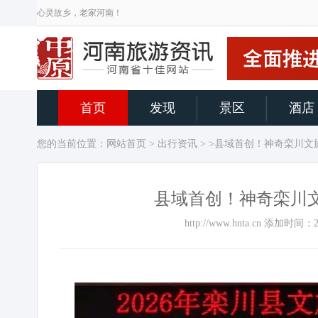
心灵故乡，老家河南！
首页
发现
景区
酒店
您的当前位置：
网站首页
>
出行资讯
> >县域首创！神奇栾川
县域首创！神奇栾川
http://www.hnta.cn 添加时