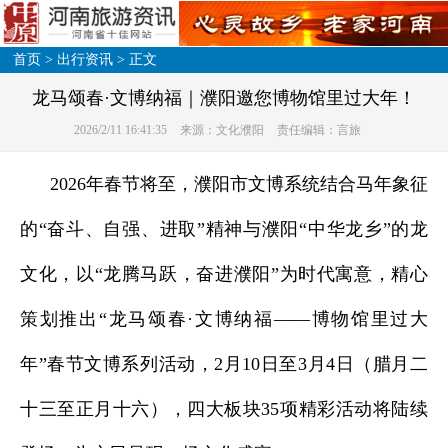
首页
>
出行资讯
> 正文
龙马颂春·文博纳福｜濮阳邀您博物馆里过大年！
2026/2/11 16:41:35
来源：文化濮阳
责任编辑：言旅
2026年春节将至，濮阳市文博系统结合马年象征
的“奋斗、自强、进取”精神与濮阳“中华龙乡”的龙
文化，以“龙腾马跃，奋进濮阳”为时代寓意，精心
策划推出“龙马颂春·文博纳福——博物馆里过大
年”春节文博系列活动，2月10日至3月4日（腊月二
十三至正月十六），四大板块35项精彩活动将陆续