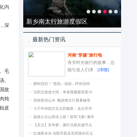
化内
新乡南太行旅游度假区
，深
最新热门资讯
河南“穿越”旅行地
有关时光旅行的故事，总
能引发人们津…
[详情]
、毛
汤、
>>
限时回归！“贵阳—洛阳—呼和浩特
国故
>>
汝阳文旅放大招：单条视频最高奖10
肉炖
>>
高铁联动山水 畅游南太行避暑秘境
始皮
>>
七千年仰韶文化古韵焕新：走出学术
>>
超级云台山双倍上新！驭风飞索+瀑布
>>
【关注】宋争辉：紧盯汛期关键节点
>>
红城夜未央 信阳市新县首府路街区点