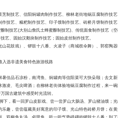
烹制技艺、信阳焖罐肉制作技艺、柳林老街地锅豆腐制作技艺
制作技艺、糍粑制作技艺、印子馍制作技艺、砖桥月饼制作技艺
酿制技艺(大别山詹氏土蜂蜜酿制技艺)、传统面食制作技艺（空
作技艺、固始汉鹅块制作技艺；固始皮丝制作技艺。
山花鼓戏）、锣鼓十八番、火凌子（商城杈伞舞）、郭窑陶器
暑佳品石凉粉，南湾鱼、焖罐肉等信阳菜可大快朵颐；去文新
冰激凌、毛尖啤酒；在柳林老街体验地锅豆腐制作过程，来一碗
于万国古建筑中感受时光流转。
脚下，看一回罗山皮影戏、尝一尝罗山大肠汤、罗山猪油馍；光
的乐趣，尝尝蕴藏美好寓意的印子馍、光山特色砖桥月饼；在黄
面、双柳鱼丸汤、卤甲鱼，听一听气势磅礴的锣鼓十八番；到了