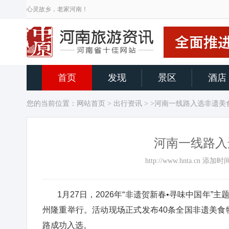
心灵故乡，老家河南！
首页
发现
景区
酒店
您的当前位置：
网站首页
>
出行资讯
> >河南一线路入选非遗
河南一线路入
http://www.hnta.cn 添
1月27日，2026年“非遗贺新春•寻味中国年”
州隆重举行。活动现场正式发布40条全国非遗美食
路成功入选。