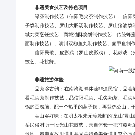
非遗美食技艺及特色项目
绿茶制作技艺（信阳毛尖茶制作技艺）、信阳菜
子馍制作技艺、罗山大肠汤制作技艺、罗山猪油馍
城炖菜烹饪技艺、商城油酥烧饼制作技艺、传统蜂蜜
面制作技艺）、潢川双柳鱼丸制作技艺、卤甲鱼制
信阳民歌、皮影戏（罗山皮影戏）、花鼓戏（光
技艺、花挑舞。
非遗旅游体验
品茶乡古韵：在南湾湖畔体验非遗民宿，品尝解
看毛尖茶制作技艺，品信阳毛尖、毛尖奶茶、毛尖
锅的豆腐脑、配一个热乎的蒿子馍，再登鸡公山，
尝山乡好味：在明太祖朱元璋敕封的“皇山”灵山
岳民俗村听一段光山花鼓戏，亲自体验一把打糍粑
源地、春申君故里潢川县品尝特色美食潢川空心贡