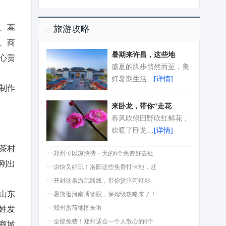
、蒿
旅游攻略
、商
暑期来许昌，这些地
心贡
盛夏的脚步悄然而至，美
好暑期生活…
[详情]
制作
来卧龙，带你“走花
春风吹绿田野吹红鲜花，
吹暖了卧龙…
[详情]
茶村
>>
郑州可以凉快待一天的6个免费好去处
刚出
>>
凉快又好玩！洛阳这些免费打卡地，赶
>>
开封这条游玩路线，带你赏汴河灯影
山东
>>
暑期逛河南博物院，保姆级攻略来了！
>>
郑州赏荷地图来啦
姓发
>>
全部免费！郑州适合一个人散心的6个
商城