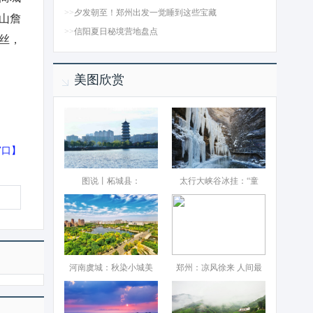
>>
夕发朝至！郑州出发一觉睡到这些宝藏
山詹
>>
信阳夏日秘境营地盘点
丝，
美图欣赏
窗口
】
图说丨柘城县：‌
太行大峡谷冰挂：“童
河南虞城：秋染小城美
郑州：凉风徐来 人间最