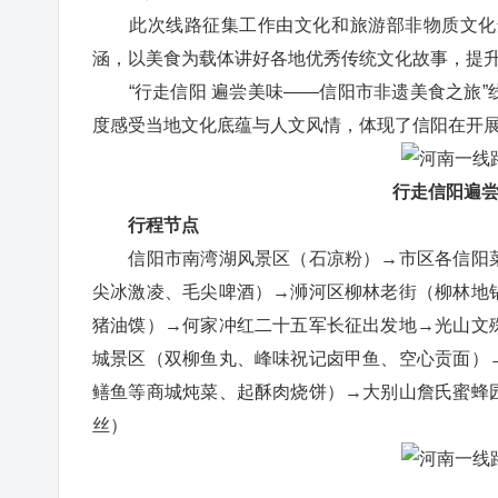
此次线路征集工作由文化和旅游部非物质文化遗
涵，以美食为载体讲好各地优秀传统文化故事，提
“行走信阳 遍尝美味——信阳市非遗美食之旅”
度感受当地文化底蕴与人文风情，体现了信阳在开
行走信阳遍尝
行程节点
信阳市南湾湖风景区（石凉粉）→市区各信阳菜
尖冰激凌、毛尖啤酒）→浉河区柳林老街（柳林地
猪油馍）→何家冲红二十五军长征出发地→光山文
城景区（双柳鱼丸、峰味祝记卤甲鱼、空心贡面）
鳝鱼等商城炖菜、起酥肉烧饼）→大别山詹氏蜜蜂
丝）