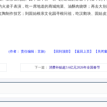
的火凌子表演，吃一席地道的商城炖菜、油酥肉烧饼；再去大别
红陶制作技艺；到固始根亲文化园寻根问祖，吃汉鹅块、固始皮
(作者： 责任编辑：言旅) 【
回到顶部
】 【
返回上页
】 【
关闭
下一篇：
消费补贴超3.6亿元2026年全国春节