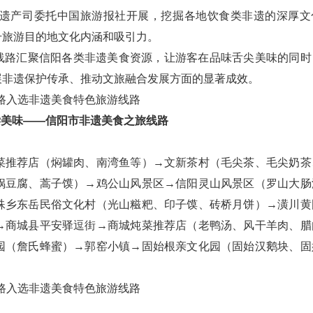
产司委托中国旅游报社开展，挖掘各地饮食类非遗的深厚文
升旅游目的地文化内涵和吸引力。
线路汇聚信阳各类非遗美食资源，让游客在品味舌尖美味的同时
展非遗保护传承、推动文旅融合发展方面的显著成效。
美味——信阳市非遗美食之旅线路
推荐店（焖罐肉、南湾鱼等）→文新茶村（毛尖茶、毛尖奶茶
锅豆腐、蒿子馍）→鸡公山风景区→信阳灵山风景区（罗山大肠
殊乡东岳民俗文化村（光山糍粑、印子馍、砖桥月饼）→潢川黄
→商城县平安驿逗街→商城炖菜推荐店（老鸭汤、风干羊肉、腊
园（詹氏蜂蜜）→郭窑小镇→固始根亲文化园（固始汉鹅块、固