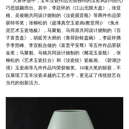
大赛评选中，宝丰汝瓷作品凭借独特的汝窑风韵与匠心
巧思脱颖而出。其中，李廷怀的《江山无限大盘》，张亚
格、吴俊晓共同设计烧制的《汝瓷观音瓶》等两件作品荣
获特等奖；张柳松的《超薄真空玉瓷画(教堂用)》《免水
泥艺术玉瓷地板》，马聚魁、马得原共同设计烧制的《百
子富贵盘》，胡延芳大师的《青荷卧蛙盖碗》，李廷怀携
手李照峰、李宜航合做的《富贵平安尊》等五件作品荣获
金奖；马聚魁、马铭共同设计烧制的《雕花玉壶瓶》，张
柳松的《艺术玉瓷灶台》和《汝瓷纹》瓷板画、《碧湖沙
境》玉瓷画等九件作品均荣获银奖。16项大奖的斩获，不
仅展现了宝丰汝瓷卓越的工艺水平，更见证了传统技艺在
当代的创新活力。