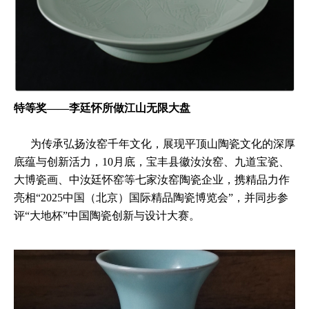
特等奖——李廷怀所做江山无限大盘
为传承弘扬汝窑千年文化，展现平顶山陶瓷文化的深厚
底蕴与创新活力，10月底，宝丰县徽汝汝窑、九道宝瓷、
大博瓷画、中汝廷怀窑等七家汝窑陶瓷企业，携精品力作
亮相“2025中国（北京）国际精品陶瓷博览会”，并同步参
评“大地杯”中国陶瓷创新与设计大赛。