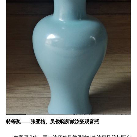
特等奖——张亚格、吴俊晓所做汝瓷观音瓶