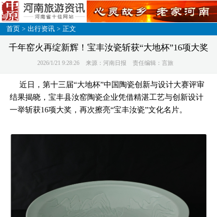
首页
>
出行资讯
> 正文
千年窑火再绽新辉！宝丰汝瓷斩获“大地杯”16项大奖
2026/1/21 9:28:26
来源：河南日报
责任编辑：言旅
近日，第十三届“大地杯”中国陶瓷创新与设计大赛评审
结果揭晓，宝丰县汝窑陶瓷企业凭借精湛工艺与创新设计
一举斩获16项大奖，再次擦亮“宝丰汝瓷”文化名片。