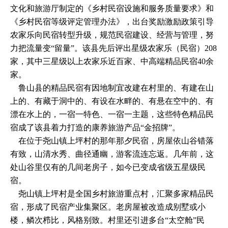
文化和旅游厅制定的《乡村民宿设施和服务质量要求》和
《乡村民宿等级评定管理办法》，出台奖励激励政策引导
农家乐向民宿转型升级，规范民宿建设、经营与管理，努
力把流量变“留量”。该县先后评出星级农家乐（民宿）208
家，其中三星级以上农家乐近百家、中高端精品民宿40余
家。
鲁山县的精品民宿有因地制宜改建在村里的、有建在山
上的、有藏于洞中的、有设在水畔的、有悬在空中的、有
漂在水上的，一宿一特色、一宿一主题，这些特色精品民
宿成了该县着力打造的康养旅游产品“金招牌”。
在位于尧山镇上坪村的那年那夕民宿，房屋依山谷错落
有致，山清水秀、曲径通幽，游客流连忘返。几年前，这
处山谷里仅有的几间老房子，如今已变成省级五星级民
宿。
尧山镇上坪村是全国乡村旅游重点村，汇聚多家精品民
宿，形成了民宿产业集聚区。老房屋被改造成别墅或小
楼，鳞次栉比，风格别致。村里还引进多台“太空舱”民