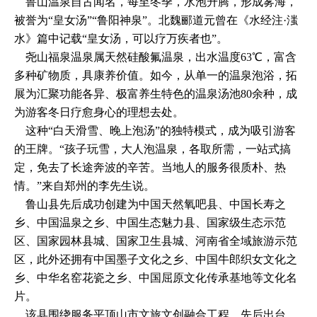
鲁山温泉自古闻名，每至冬季，水泡升腾，形成雾海，
被誉为“皇女汤”“鲁阳神泉”。北魏郦道元曾在《水经注·滍
水》篇中记载“皇女汤，可以疗万疾者也”。
尧山福泉温泉属天然硅酸氟温泉，出水温度63℃，富含
多种矿物质，具康养价值。如今，从单一的温泉泡浴，拓
展为汇聚功能各异、极富养生特色的温泉汤池80余种，成
为游客冬日疗愈身心的理想去处。
这种“白天滑雪、晚上泡汤”的独特模式，成为吸引游客
的王牌。“孩子玩雪，大人泡温泉，各取所需，一站式搞
定，免去了长途奔波的辛苦。当地人的服务很质朴、热
情。”来自郑州的李先生说。
鲁山县先后成功创建为中国天然氧吧县、中国长寿之
乡、中国温泉之乡、中国生态魅力县、国家级生态示范
区、国家园林县城、国家卫生县城、河南省全域旅游示范
区，此外还拥有中国墨子文化之乡、中国牛郎织女文化之
乡、中华名窑花瓷之乡、中国屈原文化传承基地等文化名
片。
该县围绕服务平顶山市文旅文创融合工程，先后出台