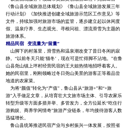
《鲁山县全域旅游总体规划》《鲁山县全域旅游发展三年
行动计划》《加快推进创建全域旅游示范区工作意见》等
文件，持续加强对旅游市场的监管，逐步建立起以休闲度
假、温泉疗养、生态观光、寻根问祖、漂流滑雪为主题的
旅游体系。
精品民宿 变流量为“留量”
山脚下的村落里，滑雪热和温泉潮改变了昔日冬闲的寂
静。“以前冬天只能‘猫冬’，现在可是忙得脚不沾地。”在鲁
山县尧山镇上坪村经营民宿的王大姐热情地招呼着客人。
她的民宿里，刚刚领略过冬日尧山美景的游客正等着品尝
地道的农家菜。
为将“颜值”转化为“产值”，鲁山县从“旅游+”和“+旅
游”入手做足文章，从培育壮大文旅市场主体、引导农家乐
转型升级等方面多措并举、多管发力，全方位延长“吃住行
游购娱、商养学闲情奇”旅游产业链条，年均接待游客人数
迅猛增长。
鲁山县统筹推进民宿产业与乡村振兴一体发展，按照省