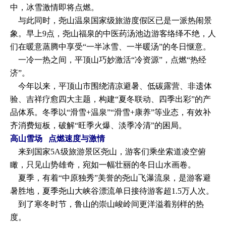
中，冰雪激情即将点燃。
与此同时，尧山温泉国家级旅游度假区已是一派热闹景
象。早上9点，尧山福泉的中医药汤池边游客络绎不绝，人
们在暖意蒸腾中享受“一半冰雪、一半暖汤”的冬日惬意。
一冷一热之间，平顶山巧妙激活“冷资源”，点燃“热经
济”。
今年以来，平顶山市围绕清凉避暑、低碳露营、非遗体
验、吉祥疗愈四大主题，构建“夏冬联动、四季出彩”的产
品体系。冬季以“滑雪+温泉”“滑雪+康养”等业态，有效补
齐消费短板，破解“旺季火爆、淡季冷清”的困局。
高山雪场 点燃速度与激情
来到国家5A级旅游景区尧山，游客们乘坐索道凌空俯
瞰，只见山势雄奇，宛如一幅壮丽的冬日山水画卷。
夏季，有着“中原独秀”美誉的尧山飞瀑流泉，是游客避
暑胜地，夏季尧山大峡谷漂流单日接待游客超1.5万人次。
到了寒冬时节，鲁山的崇山峻岭间更洋溢着别样的热
度。