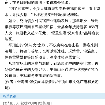
宿，在冬日暖阳的映照下显得格外抢眼。
“到了冰雪季，不少大城市游客专程来我们这里，看山望
水，寻找乡愁。”上坪村党支部书记窦纪增说。
如今，尧山镇乡村民宿产业蓬勃发展，那年那夕、绿韵
巢养等获评河南省五星级民宿，全县全年接待游客1858万
人次，旅游收入超66亿元，“惬意生活·悦来鲁山”品牌愈发
响亮。
平顶山的“冰与火”之歌，不仅奏响在鲁山县，游客来到
汝州市、舞钢市等地，也可以赏冰挂、玩滑雪、泡温泉，
体验雪壁攀爬等娱乐项目，深度体验冰雪文化。
从滑雪场上的速度与激情，到温泉池中的惬意疗愈，再
到特色民宿里的乡愁记忆，平顶山正通过“冰火交融”的巧
妙布局，书写着冬季旅游的新故事。
(作者：张海涛 张仪薇 本版图片/平顶山市文化广电和旅游
局)
相关资讯
好消息，天瑞文旅9月8日壮美回归！