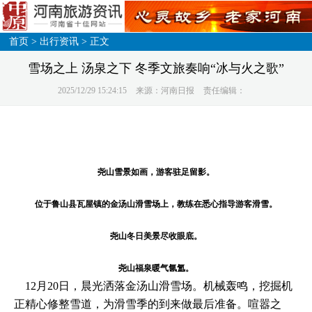
首页
>
出行资讯
> 正文
雪场之上 汤泉之下 冬季文旅奏响“冰与火之歌”
2025/12/29 15:24:15
来源：河南日报
责任编辑：
尧山雪景如画，游客驻足留影。
位于鲁山县瓦屋镇的金汤山滑雪场上，教练在悉心指导游客滑雪。
尧山冬日美景尽收眼底。
尧山福泉暖气氤氲。
12月20日，晨光洒落金汤山滑雪场。机械轰鸣，挖掘机
正精心修整雪道，为滑雪季的到来做最后准备。喧嚣之