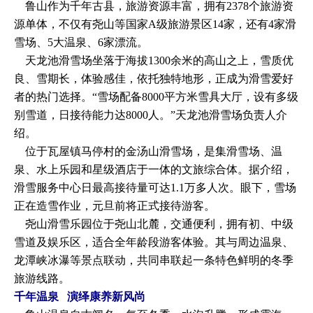
鲁山作为千年古县，旅游资源丰富，拥有2378个旅游资
源单体，不仅有尧山等国家A级旅游景区14家，还有4家滑
雪场、5大温泉、6家漂流。
天龙池滑雪场坐落于海拔1300余米的高山之上，雪质优
良、雪期长，体验感佳，依托独特地形，正成为滑雪爱好
者的热门选择。“雪场配备8000平方米雪具大厅，设有多级
别雪道，日接待能力达8000人。”天龙池滑雪场负责人介
绍。
位于瓦屋镇马停村的金汤山滑雪场，是集滑雪场、温
泉、水上乐园和星级酒店于一体的文旅综合体。据介绍，
滑雪服务中心日最高接待量可达1.1万多人次。眼下，雪场
正在造雪作业，元旦前将正式接待游客。
尧山滑雪乐园位于尧山北麓，交通便利，拥有初、中级
雪道及娱乐区，适合全年龄段游客体验。其与周边温泉、
龙潭峡冰瀑等景点联动，共同串联起一条特色鲜明的冬季
旅游线路。
千年温泉 演绎康养新风尚