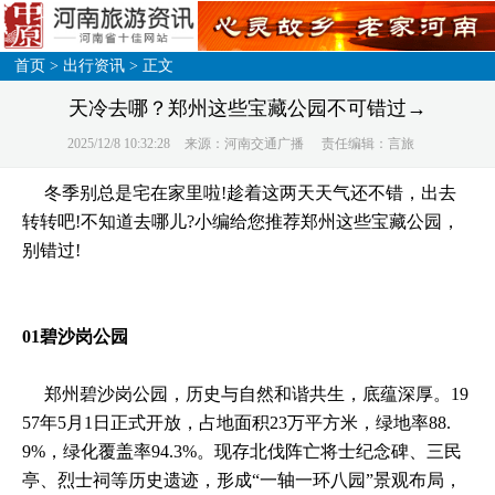
首页
>
出行资讯
> 正文
天冷去哪？郑州这些宝藏公园不可错过→
2025/12/8 10:32:28
来源：河南交通广播
责任编辑：言旅
冬季别总是宅在家里啦!趁着这两天天气还不错，出去
转转吧!不知道去哪儿?小编给您推荐郑州这些宝藏公园，
别错过!
01碧沙岗公园
郑州碧沙岗公园，历史与自然和谐共生，底蕴深厚。19
57年5月1日正式开放，占地面积23万平方米，绿地率88.
9%，绿化覆盖率94.3%。现存北伐阵亡将士纪念碑、三民
亭、烈士祠等历史遗迹，形成“一轴一环八园”景观布局，