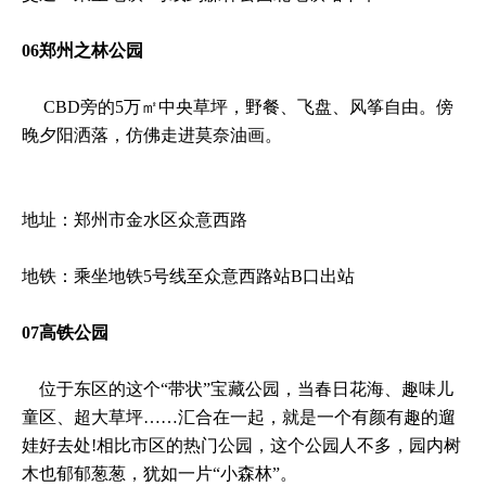
06郑州之林公园
CBD旁的5万㎡中央草坪，野餐、飞盘、风筝自由。傍
晚夕阳洒落，仿佛走进莫奈油画‌。
地址：郑州市金水区众意西路
地铁：乘坐地铁5号线至众意西路站B口出站
07高铁公园
位于东区的这个“带状”宝藏公园，当春日花海、趣味儿
童区、超大草坪……汇合在一起，就是一个有颜有趣的遛
娃好去处!相比市区的热门公园，这个公园人不多，园内树
木也郁郁葱葱，犹如一片“小森林”。