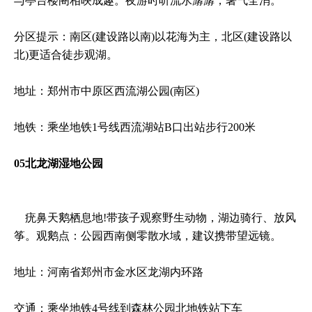
与亭台楼阁相映成趣。夜游时听流水潺潺，暑气全消‌。
分区提示‌：南区(建设路以南)以花海为主，北区(建设路以
北)更适合徒步观湖。
地址：郑州市中原区西流湖公园(南区)
地铁：乘坐地铁1号线西流湖站B口出站步行200米
05北龙湖湿地公园
疣鼻天鹅栖息地!带孩子观察野生动物，湖边骑行、放风
筝。‌观鹅点‌：公园西南侧零散水域，建议携带望远镜。
地址：河南省郑州市金水区龙湖内环路
交通：乘坐地铁4号线到森林公园北地铁站下车