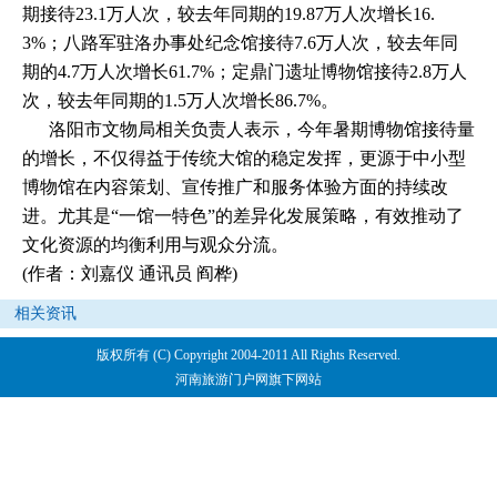
期接待23.1万人次，较去年同期的19.87万人次增长16.
3%；八路军驻洛办事处纪念馆接待7.6万人次，较去年同
期的4.7万人次增长61.7%；定鼎门遗址博物馆接待2.8万人
次，较去年同期的1.5万人次增长86.7%。
洛阳市文物局相关负责人表示，今年暑期博物馆接待量
的增长，不仅得益于传统大馆的稳定发挥，更源于中小型
博物馆在内容策划、宣传推广和服务体验方面的持续改
进。尤其是“一馆一特色”的差异化发展策略，有效推动了
文化资源的均衡利用与观众分流。
(作者：刘嘉仪 通讯员 阎桦)
相关资讯
版权所有 (C) Copyright 2004-2011 All Rights Reserved.
河南旅游门户网旗下网站