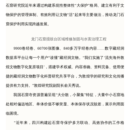
石窟研究院近年来通过构建系统性整体性“大保护”格局、建立有利于文
物保护的管理体制、有效利用让文物“活”起来等主要做法，推动龙门石
窟保护利用实现跨越发展。
龙门石窟擂鼓台区域维修加固与水害治理工程
9900卷经卷、60700张图像、840多万字经卷内容……数字藏经洞
数据库平台让每一个用户“读懂”藏经洞文物。“我们实施了‘流失海外敦
煌文物数字化复原项目’，搭建学术权威、内容准确、资料完备、使用便
捷的藏经洞文物数字化科普研究共享平台，为敦煌学的研究和文化传播
提供有力支持。”敦煌研究院副院长俞天秀说。
我国石窟寺资源普遍呈现“大分散，小聚集”特征，大量中小石窟地
处相对偏远地区、单体价值不够突显、本体保存状况较差，展示利用面
临困境。
“近年来，四川构建起石窟寺保护多方联动、高效协作的工作格