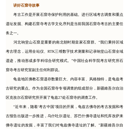
讲好石窟寺故事
考古工作是开展石窟寺保护利用的基础。进行区域考古调查和重点
遗址发掘、构建石窟寺考古学文化序列是当前我国石窟寺考古的主要任
务之一。
河北响堂山石窟是重要的南北朝时期皇家石窟群。“我们秉持区域
考古理念，运用全站仪、RTK三维数字技术测量和记录响堂山石窟全域
遗迹，推动形成多学科综合研究模式。”中国社会科学院考古研究所石
窟寺考古研究室副主任何利群说。
龟兹地区佛教石窟遗存数量巨大、内容丰富、风格独特，是龟兹考
古研究的重点。作为全国石窟寺专项调查的组成部分，新疆維吾尔自治
区克孜尔石窟研究所开展了龟兹27处石窟寺的调查工作。
“近年来，随着‘考古中国’项目的开展，龟兹古佛寺的考古发掘和考
古报告出版进一步推进，乌什吐尔遗址、苏巴什佛寺遗址和托库孜萨来
佛寺遗址的发掘，丰富了我们对龟兹佛寺遗址的了解。”新疆維吾尔自