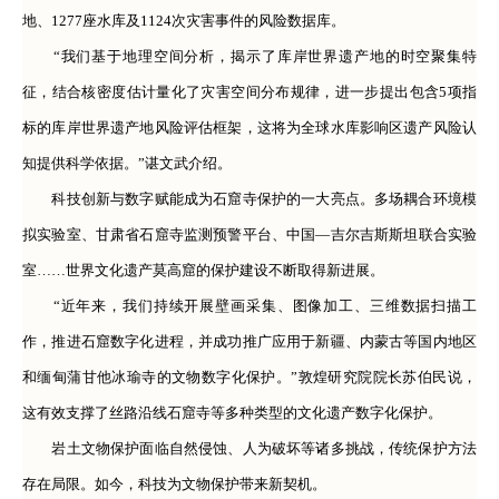
地、1277座水库及1124次灾害事件的风险数据库。
“我们基于地理空间分析，揭示了库岸世界遗产地的时空聚集特
征，结合核密度估计量化了灾害空间分布规律，进一步提出包含5项指
标的库岸世界遗产地风险评估框架，这将为全球水库影响区遗产风险认
知提供科学依据。”谌文武介绍。
科技创新与数字赋能成为石窟寺保护的一大亮点。多场耦合环境模
拟实验室、甘肃省石窟寺监测预警平台、中国—吉尔吉斯斯坦联合实验
室……世界文化遗产莫高窟的保护建设不断取得新进展。
“近年来，我们持续开展壁画采集、图像加工、三维数据扫描工
作，推进石窟数字化进程，并成功推广应用于新疆、内蒙古等国内地区
和缅甸蒲甘他冰瑜寺的文物数字化保护。”敦煌研究院院长苏伯民说，
这有效支撑了丝路沿线石窟寺等多种类型的文化遗产数字化保护。
岩土文物保护面临自然侵蚀、人为破坏等诸多挑战，传统保护方法
存在局限。如今，科技为文物保护带来新契机。