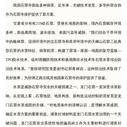
我国石窟寺面临多种病害。近年来，关键技术攻坚、多学科联合协
作为石窟寺保护提供了新方案。
甘肃省分布有219处石窟。受狭长地形的影响，境内石窟赋存环境
多样，面临着雨蚀、渗水侵蚀、表面污染等威胁。“我们结合干旱环境
中的榆林窟、湿润环境中的北石窟寺和库岸环境中的天梯山石窟三处典
型石窟的水害特征、病害机理，构建了窟顶—崖面—地面的架空盖板—
TPO防水技术、临时雨棚防雨技术和换填降排水技术等石窟水害综合防
治技术体系。”敦煌研究院党委副书记郭青林说，这种防治技术取得了
良好效果，为丝绸之路沿线其他国家石窟寺的保护提供了借鉴。
水害是威胁石窟寺安全的关键因素之一。龙门石窟一直深受水害影
响。从宏观上看，石窟地层、地质构造、新构造运动控制岩溶发育是龙
门石窟水害成因的关键。“对地质条件的清晰认识，是理解水害成因、
确定水害方案的重要前提。灌浆封堵材料是龙门石窟水害治理的一个关
键问题，龙门石窟首次系统性地把偏高岭土作为主要材料进行灌浆封