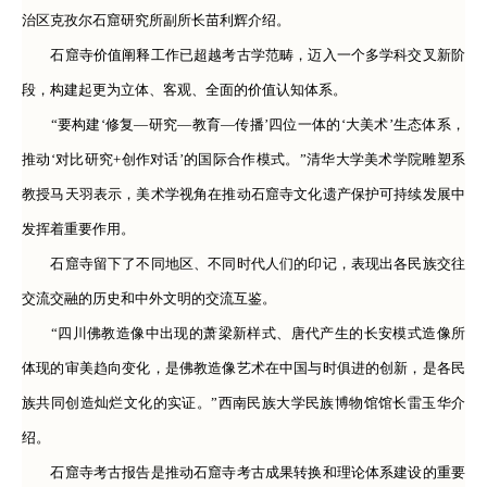
治区克孜尔石窟研究所副所长苗利辉介绍。
石窟寺价值阐释工作已超越考古学范畴，迈入一个多学科交叉新阶
段，构建起更为立体、客观、全面的价值认知体系。
“要构建‘修复—研究—教育—传播’四位一体的‘大美术’生态体系，
推动‘对比研究+创作对话’的国际合作模式。”清华大学美术学院雕塑系
教授马天羽表示，美术学视角在推动石窟寺文化遗产保护可持续发展中
发挥着重要作用。
石窟寺留下了不同地区、不同时代人们的印记，表现出各民族交往
交流交融的历史和中外文明的交流互鉴。
“四川佛教造像中出现的萧梁新样式、唐代产生的长安模式造像所
体现的审美趋向变化，是佛教造像艺术在中国与时俱进的创新，是各民
族共同创造灿烂文化的实证。”西南民族大学民族博物馆馆长雷玉华介
绍。
石窟寺考古报告是推动石窟寺考古成果转换和理论体系建设的重要