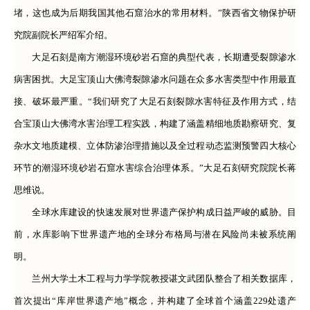
堵，这也成为后期我国其他石窟治水的常用材料。”陕西省文物保护研
究院副院长严绍军介绍。
大足石刻是南方潮湿环境砂岩石窟的典型代表，长期遭受裂隙渗水
病害困扰。大足宝顶山大佛湾裂隙渗水问题在众多水害类型中作用最直
接、破坏最严重。“我们研究了大足石刻裂隙水害特征及作用方式，结
合宝顶山大佛湾水害治理工程实践，构建了涵盖精细地质勘察研究、复
杂水文地质建模、立体防渗治理措施以及全过程动态监测预警四大核心
环节的潮湿环境砂岩石窟水害综合治理体系。”大足石刻研究院院长蒋
思维说。
全球水库建设的快速发展对世界遗产保护构成日益严峻的威胁。目
前，水库影响下世界遗产地的全球分布格局与潜在风险尚未被系统阐
明。
兰州大学土木工程与力学学院教授谌文武团队整合了相关数据库，
首次提出“库岸世界遗产地”概念，并构建了全球首个涵盖229处遗产