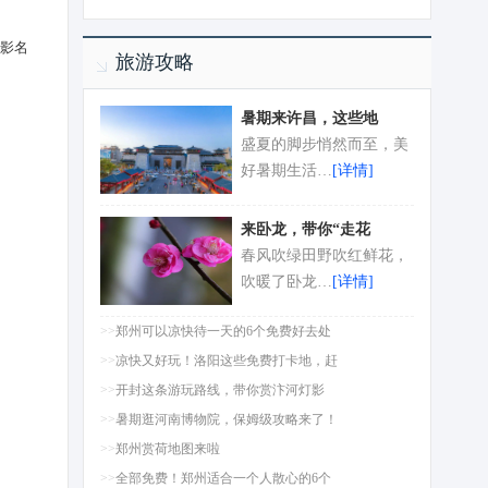
影名
旅游攻略
暑期来许昌，这些地
盛夏的脚步悄然而至，美
好暑期生活…
[详情]
来卧龙，带你“走花
春风吹绿田野吹红鲜花，
吹暖了卧龙…
[详情]
>>
郑州可以凉快待一天的6个免费好去处
>>
凉快又好玩！洛阳这些免费打卡地，赶
>>
开封这条游玩路线，带你赏汴河灯影
>>
暑期逛河南博物院，保姆级攻略来了！
>>
郑州赏荷地图来啦
>>
全部免费！郑州适合一个人散心的6个