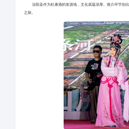
汝阳县作为杜康酒的发源地，文化底蕴深厚。推介环节别出心裁
之旅。