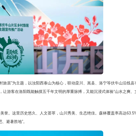
旅居”为主题，以汝阳西泰山为核心，联动栾川、嵩县、洛宁等伏牛山沿线县
合，让游客在洛阳既能触摸五千年文明的厚重脉搏，又能沉浸式体验“山水之爽、
美誉。这里历史悠久、人文荟萃，山川秀美、生态绝佳。森林覆盖率高达63.5
氧吧、避暑胜地”。