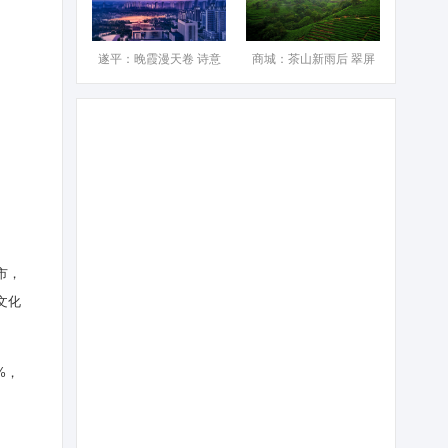
遂平：晚霞漫天卷 诗意
商城：茶山新雨后 翠屏
市，
文化
%，