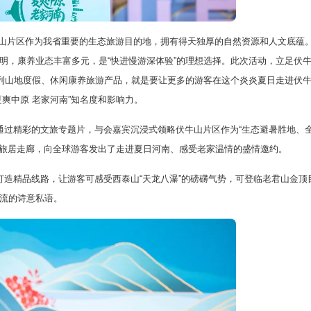
片区作为我省重要的生态旅游目的地，拥有得天独厚的自然资源和人文底蕴
明，康养业态丰富多元，是“快进慢游深体验”的理想选择。此次活动，立足伏
系列山地度假、休闲康养旅游产品，就是要让更多的游客在这个炎炎夏日走进伏
爽中原 老家河南”知名度和影响力。
过精彩的文旅专题片，与会嘉宾沉浸式领略伏牛山片区作为“生态避暑胜地、
凉旅居走廊，向全球游客发出了走进夏日河南、感受老家温情的盛情邀约。
精品线路，让游客可感受西泰山“天龙八瀑”的磅礴气势，可登临老君山金顶
流的诗意私语。