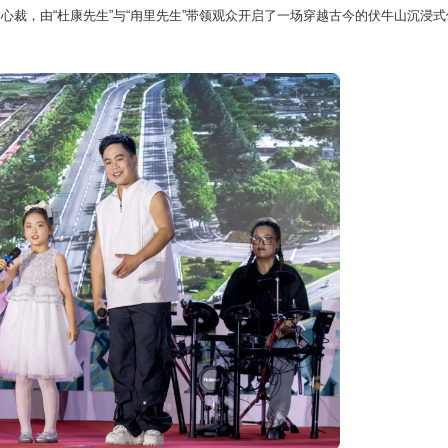
，由“杜康先生”与“甪里先生”带领观众开启了一场穿越古今的伏牛山沉浸式