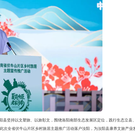
县坚持以文塑旅、以旅彰文，围绕洛阳南部生态发展区定位，践行生态立县
此次全省伏牛山片区乡村旅居主题推广活动落户汝阳，为汝阳县康养文旅产业