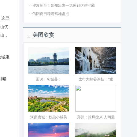
>>
夕发朝至！郑州出发一觉睡到这些宝藏
>>
信阳夏日秘境营地盘点
。这里
牛山优
美图欣赏
牛山，
全域康
目睹
图说丨柘城县：‌
太行大峡谷冰挂：“童
河南虞城：秋染小城美
郑州：凉风徐来 人间最