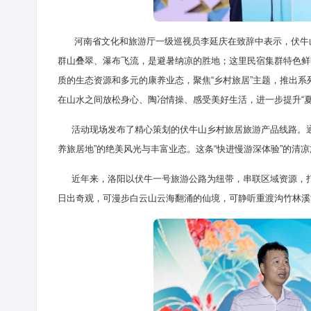
河南省文化和旅游厅一级巡视员李延庆在致辞中表示，伏牛山
群山叠翠、瀑布飞流，是避暑纳凉的胜地；这里民宿集群特色鲜
质的生态资源和多元的康养业态，聚焦“乡村旅居”主题，推出
在山水之间放松身心、陶冶情操、感受美好生活，进一步提升“夏
活动现场发布了精心策划的伏牛山乡村旅居旅游产品线路。通
养旅居地”的绝美风光与丰富业态。这条“快进慢游深体验”的清
近年来，洛阳以伏牛一号旅游公路为纽带，串联区域资源，打造
日出奇观，可漫步白云山云海翻涌的仙境，可静听重渡沟竹林溪