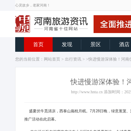
心灵故乡，老家河南！
首页
发现
景区
酒店
您的当前位置：
网站首页
>
出行资讯
> >快进慢游深体验！河
快进慢游深体验！
http://www.hnta.cn 添加时间：
盛夏伏牛觅清凉，西泰山巅枕月眠。7月28日晚，绿意葱茏、
推广活动
在此启幕。