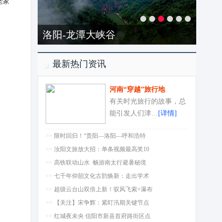
老家
洛阳-龙潭大峡谷
最新热门资讯
河南“穿越”旅行地
有关时光旅行的故事，总
能引发人们津…
[详情]
>>
限时回归！“贵阳—洛阳—呼和浩特
>>
汝阳文旅放大招：单条视频最高奖10
>>
高铁联动山水 畅游南太行避暑秘境
>>
七千年仰韶文化古韵焕新：走出学术
>>
超级云台山双倍上新！驭风飞索+瀑布
>>
【关注】宋争辉：紧盯汛期关键节点
>>
红城夜未央 信阳市新县首府路街区点