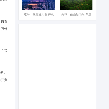
遂平：晚霞漫天卷 诗意
商城：茶山新雨后 翠屏
，该石
。万佛
，在我
排列。
有开窟
。