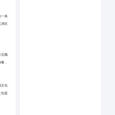
的一条
孟津区
距北魏
佛像，
域文化
文化提