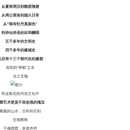
从夏商周汉到魏晋隋唐
周公营洛到烟火日常
“唯有牡丹真国色”
诗仙诗圣的应和酬唱
五千多年的文明史
四千多年的建城史
有十三个朝代在此建都
洛阳的“神都”之名
当之无愧
这恢宏的河洛文化中
艺术更是不容忽视的瑰宝
旎的山水，古朴的石刻
交相辉映
千佛熠熠，斧凿声声