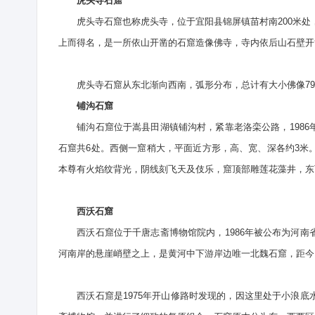
虎头寺石窟
虎头寺石窟也称虎头寺，位于宜阳县锦屏镇苗村南200米处，
上而得名，是一所依山开凿的石窟造像佛寺，寺内依后山石壁开
虎头寺石窟从东北渐向西南，弧形分布，总计有大小佛像79
铺沟石窟
铺沟石窟位于嵩县田湖镇铺沟村，紧靠老洛栾公路，1986
石窟共6处。西侧一窟稍大，平面近方形，高、宽、深各约3米
本尊有火焰纹背光，阴线刻飞天及伎乐，窟顶部雕莲花藻井，东
西沃石窟
西沃石窟位于千唐志斋博物馆院内，1986年被公布为河南
河南岸的悬崖峭壁之上，是黄河中下游岸边唯一北魏石窟，距今已
西沃石窟是1975年开山修路时发现的，因这里处于小浪底