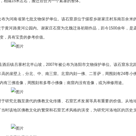
，相隔15米左右，搬迁后合为一个紧凑的整体。
公布为河南省第七批文物保护单位。该石窟原位于煤窑乡谢家庄村东南百余米
于黄河路黄河公园内。谢家庄石窟为北魏迁洛初期作品，距今1500余年，是
变，具有宝贵的参考价值。
酒后镇吕寨村北半山坡，2007年被公布为洛阳市文物保护单位。该石窟东北
米高的崖壁上，分北、中、南三窟。北窟内刻一佛、二菩萨，周围刻有24尊小
内有三佛造像，周围刻有多尊小佛像；南窟内没有造像，或为禅修用途。
于研究北魏至唐代的佛教文化传播、石窟艺术发展等具有重要的价值。从地
了当时该地区佛教文化的繁荣和石窟艺术风格的演变，为研究河洛地区的历史