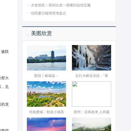
>>
夕发朝至！郑州出发一觉睡到这些宝藏
>>
信阳夏日秘境营地盘点
美图欣赏
，被联
图说丨柘城县：‌
太行大峡谷冰挂：“童
舍那大
器，见
日的龙
河南虞城：秋染小城美
郑州：凉风徐来 人间最
与敦煌