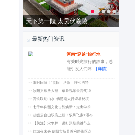
洛阳-龙潭大峡谷
最新热门资讯
河南“穿越”旅行地
有关时光旅行的故事，总
能引发人们津…
[详情]
>>
限时回归！“贵阳—洛阳—呼和浩特
>>
汝阳文旅放大招：单条视频最高奖10
>>
高铁联动山水 畅游南太行避暑秘境
>>
七千年仰韶文化古韵焕新：走出学术
>>
超级云台山双倍上新！驭风飞索+瀑布
>>
【关注】宋争辉：紧盯汛期关键节点
>>
红城夜未央 信阳市新县首府路街区点