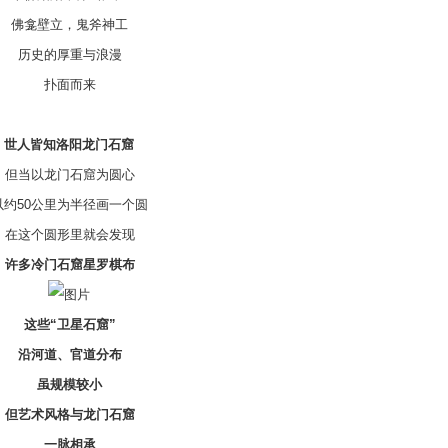
佛龛壁立，鬼斧神工
历史的厚重与浪漫
扑面而来
人皆知洛阳龙门石窟
当以龙门石窟为圆心
50公里为半径画一个圆
这个圆形里就会发现
多冷门石窟星罗棋布
这些“卫星石窟”
沿河道、官道分布
虽规模较小
艺术风格与龙门石窟
一脉相承