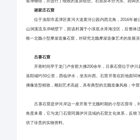
斋博物馆，并进行了细致的复原组合。石窟原本分为东、西两区
谢家庄石窟
位于洛阳市孟津区黄河大道黄河公园内西北角，2016年被
山涧溪流东岸峭壁下，因该村属于小浪底水库淹没区，后整体迁
唯一北魏小型摩崖造像石窟，对研究北魏摩崖造像艺术的发展演
吕寨石窟
开凿时间早于龙门卢舍那大佛200余年，吕寨石窟位于伊川县
洛阳城约50公里，西临伊水，坐东向西。石窟开凿在距地面50
佛像造型精致，雕刻艺术高超，具有典型的北魏造像风格；中窟
吕寨石窟是伊河岸边一座开凿于北魏时期的小型石窟寺，对
角度来看，它与龙门石窟同属伊河流域的石窟文化体系，反映
供了珍贵的实物资料。