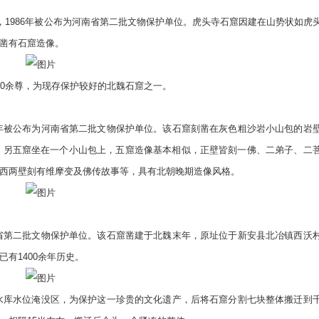
1986年被公布为河南省第二批文物保护单位。虎头寺石窟因建在山势状如虎
凿有石窟造像。
0余尊，为现存保护较好的北魏石窟之一。
年被公布为河南省第二批文物保护单位。该石窟刻凿在灰色粗沙岩小山包的岩
。另五窟坐在一个小山包上，五窟造像基本相似，正壁皆刻一佛、二弟子、二
西两壁刻有维摩变及佛传故事等，具有北朝晚期造像风格。
省第二批文物保护单位。该石窟凿建于北魏末年，原址位于新安县北冶镇西沃
有1400余年历史。
水库水位淹没区，为保护这一珍贵的文化遗产，后将石窟分割七块整体搬迁到