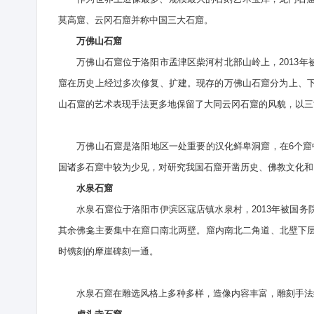
莫高窟、云冈石窟并称中国三大石窟。
万佛山石窟
万佛山石窟位于洛阳市孟津区柴河村北部山岭上，2013年
窟在历史上经过多次修复、扩建。现存的万佛山石窟分为上、下
山石窟的艺术表现手法更多地保留了大同云冈石窟的风貌，以三
万佛山石窟是洛阳地区一处重要的汉化鲜卑洞窟，在6个窟中
国诸多石窟中较为少见，对研究我国石窟开凿历史、佛教文化和
水泉石窟
水泉石窟位于洛阳市伊滨区寇店镇水泉村，2013年被国务
其余佛龛主要集中在窟口南北两壁。窟内南北二角道、北壁下层
时镌刻的摩崖碑刻一通。
水泉石窟在雕选风格上多种多样，造像内容丰富，雕刻手法细