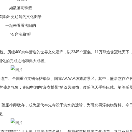
如散落明珠般
勒出更辽阔的文化图景
一起来看看洛阳的
“石窟宝藏”吧
经400余年营造的世界文化遗产，以2345个窟龛、11万尊造像冠绝天下
国化的完成之地和集大成者。
产、全国重点文物保护单位、国家AAAAA级旅游景区。其中，盛唐杰作卢
的盛唐气象；宾阳中洞内“褒衣博带”的汉风服饰，伎乐飞天手持阮咸、笙等乐
，莲座榫卯犹存，或为唐代奉先寺毁于洪水的遗珍，为研究再添实物资料。今
花。
000年11月入选《世界遗产名录》，是我省首项世界文化遗产。龙门石窟