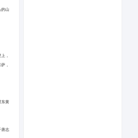
头的山
壁上，
菩萨，
村东黄
千唐志