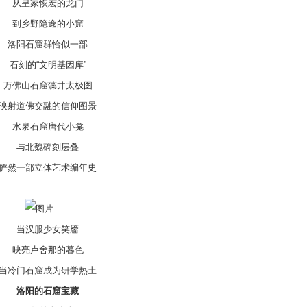
从皇家恢宏的龙门
到乡野隐逸的小窟
洛阳石窟群恰似一部
石刻的“文明基因库”
佛山石窟藻井太极图
射道佛交融的信仰图景
水泉石窟唐代小龛
与北魏碑刻层叠
然一部立体艺术编年史
……
当汉服少女笑靥
映亮卢舍那的暮色
冷门石窟成为研学热土
洛阳的石窟宝藏