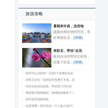
旅游攻略
暑期来许昌，这些地
盛夏的脚步悄然而至，美
好暑期生活…
[详情]
来卧龙，带你“走花
春风吹绿田野吹红鲜花，
吹暖了卧龙…
[详情]
>>
郑州可以凉快待一天的6个免费好去处
>>
凉快又好玩！洛阳这些免费打卡地，赶
>>
开封这条游玩路线，带你赏汴河灯影
>>
暑期逛河南博物院，保姆级攻略来了！
>>
郑州赏荷地图来啦
>>
全部免费！郑州适合一个人散心的6个