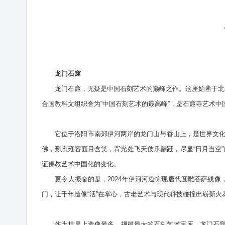
勾
龙门石窟
龙门石窟，无疑是中国石刻艺术的巅峰之作。这座始凿于北魏、历
合国教科文组织誉为“中国石刻艺术的最高峰”，是石窟寺艺术中
它位于洛阳市南郊伊河两岸的龙门山与香山上，是世界文化遗
佛，形态雍容面目含笑，背光处飞天伎乐翩跹，尽显“日月当空”
证佛教艺术中国化的变化。
更令人振奋的是，2024年伊河河道惊现唐代圆雕菩萨残像
门，让千年造像“活”在掌心，古老艺术与现代科技碰撞出崭新火
作为世界上造像最多、规模最大的石刻艺术宝库，龙门石窟在2