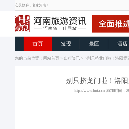
心灵故乡，老家河南！
首页
发现
景区
酒店
您的当前位置：
网站首页
>
出行资讯
> >别只挤龙门啦！洛阳
别只挤龙门啦！洛阳
http://www.hnta.cn 添加时
很