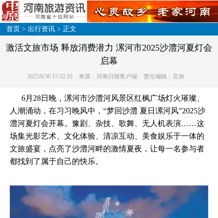
首页
>
出行资讯
> 正文
激活文旅市场 释放消费潜力 漯河市2025沙澧河夏灯会
启幕
2025/6/30 15:52:10
来源：河南日报客户端
责任编辑：言旅
6月28日晚，漯河市沙澧河风景区红枫广场灯火璀璨、
人潮涌动，在习习晚风中，“梦回沙澧 夏日漯河风”2025沙
澧河夏灯会开幕。豫剧、杂技、歌舞、无人机表演……这
场集光影艺术、文化体验、清凉互动、美食娱乐于一体的
文旅盛宴，点亮了沙澧河畔的激情夏夜，让每一名参与者
都找到了属于自己的快乐。