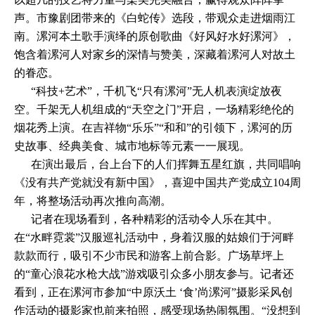
声。市豫剧团带来的《白蛇传》选段，带观众走进烟雨江
南。漯河本土歌手演绎的原创歌曲《好风好水好漯河》，
饱含着漯河人对家乡的深情与赞美，深藏着漯河人对故土
的眷恋。
“科技+艺术”，千机飞“只有漯河”无人机表演绽放夜
空。千架无人机组成的“天空之门”开启，一场精彩绝伦的
烟花秀上演。在吉祥物“乐乐”“和和”的引领下，漯河的历
史故事、经典美食、城市地标等元素一一展现。
在演出最后，台上台下的人们挥舞五星红旗，共同唱响
《没有共产党就没有新中国》，喜迎中国共产党成立104周
年，将整场活动再次推向高潮。
记者在现场看到，各种精彩的活动令人乐在其中。
在“水畔霓裳”汉服巡礼活动中，身着汉服的姑娘们于河畔
款款而行，吸引不少市民和游客上前合影。广场草坪上
的“童心浪花水枪大战”游戏吸引众多小朋友参与。记者还
看到，正在漯河市参加“中原沃土 ‘食’尚漯河”摄影采风创
作活动的摄影家也前来拍照，感受现场热闹氛围。“没想到