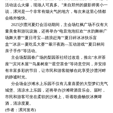
活动这么火爆，现场人可真多。”来自郑州的摄影师黄小一
说，漯河是一个非常有烟火气的地方，每次来这里心情都
会格外愉快。
2025沙澧河夏灯会活动期间，主会场红枫广场不仅有大
量美食和游玩设施，还将举办“电音泡泡狂欢”“水韵舞林广
场舞大赛”“夏日寻宝—踏浪赶海”“夏日碎冰冰快乐盲
盒”“冰凉一夏吃瓜大赛”“暴汗夜跑—互动游戏”“夏日林间
亲子手作”等活动。
主会场梨园春广场的梨园茶社经过改造，推出“水岸茶
座”“滨河木屋”“鸟巢树座”“星空茶舍”等诗意空间，并安排
有丰富多彩的节目，让市民和游客能够在此享受沙澧河畔
的静谧时光。
分会场金沙滩水上乐园不仅有儿童喜爱的大型梦幻充气
城堡、清凉水上乐园，还将举办沙滩啤酒音乐会。届时，
市民和游客可坐在柔软的沙滩上，听着歌曲畅饮冰爽啤
酒，清凉度夏。
(作者：漯河发布)