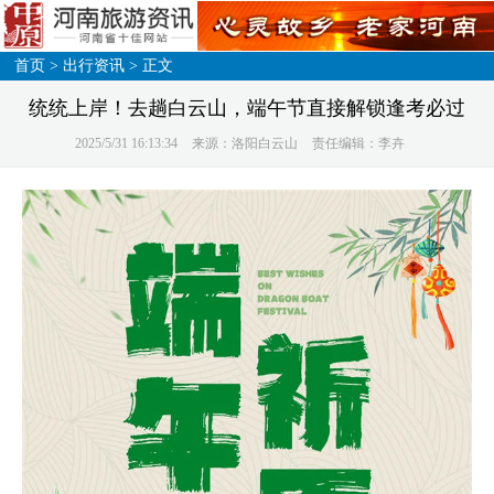
首页
>
出行资讯
> 正文
统统上岸！去趟白云山，端午节直接解锁逢考必过
2025/5/31 16:13:34
来源：洛阳白云山
责任编辑：李卉