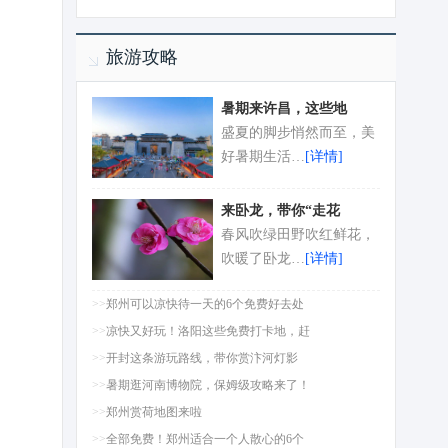
旅游攻略
暑期来许昌，这些地
盛夏的脚步悄然而至，美
好暑期生活…
[详情]
来卧龙，带你“走花
春风吹绿田野吹红鲜花，
吹暖了卧龙…
[详情]
>>
郑州可以凉快待一天的6个免费好去处
>>
凉快又好玩！洛阳这些免费打卡地，赶
>>
开封这条游玩路线，带你赏汴河灯影
>>
暑期逛河南博物院，保姆级攻略来了！
>>
郑州赏荷地图来啦
>>
全部免费！郑州适合一个人散心的6个