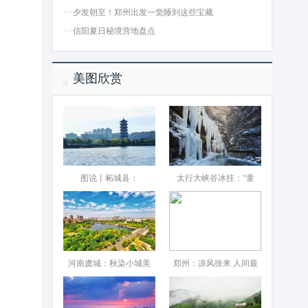
>>
夕发朝至！郑州出发一觉睡到这些宝藏
>>
信阳夏日秘境营地盘点
美图欣赏
图说丨柘城县：‌
太行大峡谷冰挂：“童
河南虞城：秋染小城美
郑州：凉风徐来 人间最