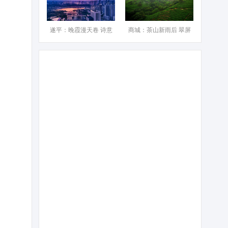
遂平：晚霞漫天卷 诗意
商城：茶山新雨后 翠屏