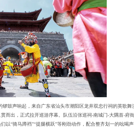
的锣鼓声响起，来自广东省汕头市潮阳区龙井双忠行祠的英歌舞
而出，正式拉开巡游序幕。队伍沿张巡祠-南城门-大隅首-府衙
们以“骑马蹲裆”“提腿横跃”等刚劲动作，配合整齐划一的吆喝声