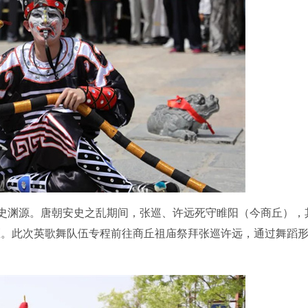
渊源。唐朝安史之乱期间，张巡、许远死守睢阳（今商丘），
区。此次英歌舞队伍专程前往商丘祖庙祭拜张巡许远，通过舞蹈