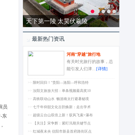
洛阳-龙潭大峡谷
最新热门资讯
河南“穿越”旅行地
有关时光旅行的故事，总
能引发人们津…
[详情]
>>
限时回归！“贵阳—洛阳—呼和浩特
>>
汝阳文旅放大招：单条视频最高奖10
>>
高铁联动山水 畅游南太行避暑秘境
演员
>>
七千年仰韶文化古韵焕新：走出学术
>>
超级云台山双倍上新！驭风飞索+瀑布
-东
>>
【关注】宋争辉：紧盯汛期关键节点
，
>>
红城夜未央 信阳市新县首府路街区点