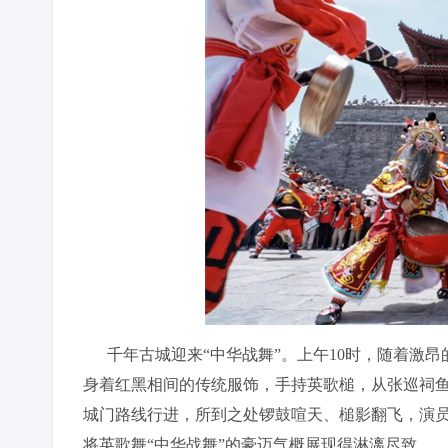
千年古城迎来“中华战舞”。上午10时，随着激昂
身着红黑相间的传统服饰，手持英歌槌，从张巡祠鱼贯
城门路线行进，所到之处锣鼓喧天、槌影翻飞，演员
将英歌舞“中华战舞”的豪迈气概展现得淋漓尽致。