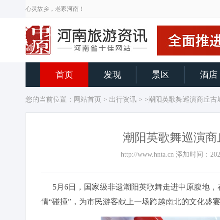
心灵故乡，老家河南！
首页
发现
景区
酒店
您的当前位置：
网站首页
>
出行资讯
> >潮阳英歌舞巡演商丘古
潮阳英歌舞巡演商
http://www.hnta.cn 添加时间
5月6日，国家级非遗潮阳英歌舞走进中原腹地，
情“碰撞”，为市民游客献上一场跨越南北的文化盛