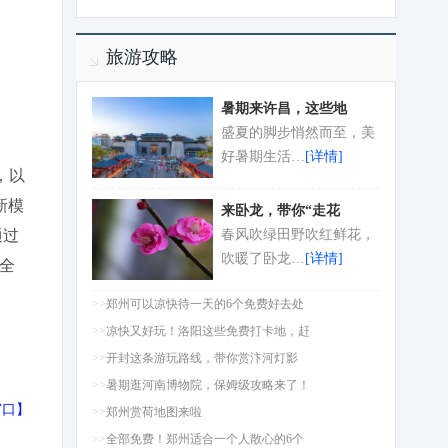
旅游攻略
暑期来许昌，这些地
盛夏的脚步悄然而至，美
好暑期生活…
[详情]
，以
新模
来卧龙，带你“走花
通过
春风吹绿田野吹红鲜花，
吹暖了卧龙…
[详情]
全
>>
郑州可以凉快待一天的6个免费好去处
>>
凉快又好玩！洛阳这些免费打卡地，赶
>>
开封这条游玩路线，带你赏汴河灯影
>>
暑期逛河南博物院，保姆级攻略来了！
窗口
】
>>
郑州赏荷地图来啦
>>
全部免费！郑州适合一个人散心的6个