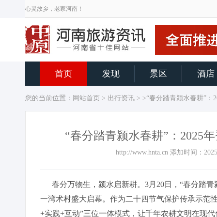
心灵故乡，老家河南！
首页
发现
景区
酒店
您的当前位置：
网站首页
>
出行资讯
> >“春分踏青颍水春耕”
“春分踏青颍水春耕”：202
http://www.hnta.cn 添加时间：
春分万物生，颍水启新耕。3月20日，“春分踏青颍
一湾术村盛大启幕。作为二十四节气保护传承示范性
+实践+互动”三位一体模式，让千年农耕文明在现