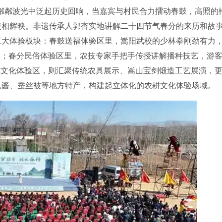
粼粼波光中泛起历史回响，当嘉宾与村民合力擂动春鼓，高照的
交相辉映。非遗传承人郭杏实地讲解二十四节气春分的来历和故
三大体验板块：春鼓送福体验区里，嵩阳武校的少林拳刚劲有力
曲；春分民俗体验区里，农技专家手把手传授讲解播种技艺，游
遗文化体验区，则汇聚传统农具展示、嵩山宝剑锻造工艺展演，
瓜酱、蚕丝被等地方特产，构建起立体化的农耕文化体验场域。