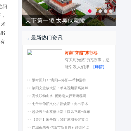
艳阳
事，
天下第一陵 太昊伏羲陵
，术
客躬
最新热门资讯
更有
河南“穿越”旅行地
有关时光旅行的故事，总
能引发人们津…
[详情]
>>
限时回归！“贵阳—洛阳—呼和浩特
>>
汝阳文旅放大招：单条视频最高奖10
>>
高铁联动山水 畅游南太行避暑秘境
>>
七千年仰韶文化古韵焕新：走出学术
>>
超级云台山双倍上新！驭风飞索+瀑布
>>
【关注】宋争辉：紧盯汛期关键节点
>>
红城夜未央 信阳市新县首府路街区点