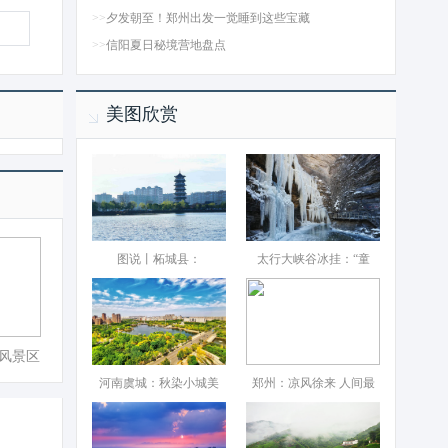
>>
夕发朝至！郑州出发一觉睡到这些宝藏
>>
信阳夏日秘境营地盘点
美图欣赏
图说丨柘城县：‌
太行大峡谷冰挂：“童
风景区
河南虞城：秋染小城美
郑州：凉风徐来 人间最