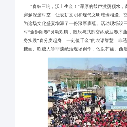
“春鼓三响，沃土生金！”浑厚的鼓声激荡颍水，
穿越深邃时空，让农耕文明和现代文明璀璨相逢、
为这场文化盛宴增添了一份深厚底蕴。活动现场设
村“金狮闹春”灵动欢腾，鼓乐与武韵交织成迎春序
身实践“春分麦起身，一刻值千金”的农谚智慧；非
糖画、吹糖人等非遗绝活现场创作，佐以芥丝、西