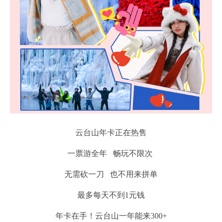
云台山年卡正在热售
一票游全年 畅玩不限次
无需砍一刀 也不用来拼单
最多每天不到1元钱
年卡在手！云台山一年能来300+