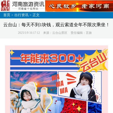
首页
>
出行资讯
> 正文
云台山：每天不到1块钱，观云索道全年不限次乘坐！
2025/1/9 16:17:12
来源：云台山景区
责任编辑：言旅