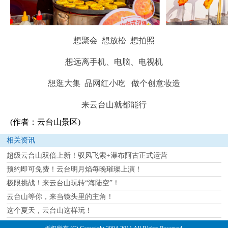
想聚会 想放松 想拍照
想远离手机、电脑、电视机
想逛大集 品网红小吃 做个创意妆造
来云台山就都能行
(作者：云台山景区)
相关资讯
超级云台山双倍上新！驭风飞索+瀑布阿古正式运营
预约即可免费！云台明月焰每晚璀璨上演！
极限挑战！来云台山玩转“海陆空”！
云台山等你，来当镜头里的主角！
这个夏天，云台山这样玩！