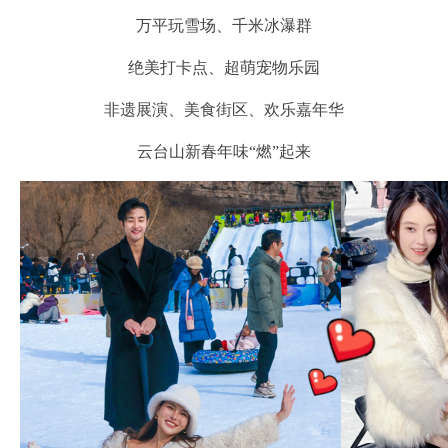
万平玩雪场、千米冰瀑群
绝美打卡点、超萌宠物乐园
非遗展演、美食街区、欢乐嘉年华
云台山新春年味“燃”起来