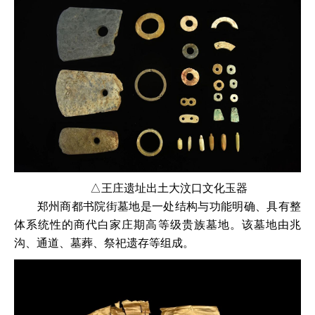
△王庄遗址出土大汶口文化玉器
郑州商都书院街墓地是一处结构与功能明确、具有整
体系统性的商代白家庄期高等级贵族墓地。该墓地由兆
沟、通道、墓葬、祭祀遗存等组成。