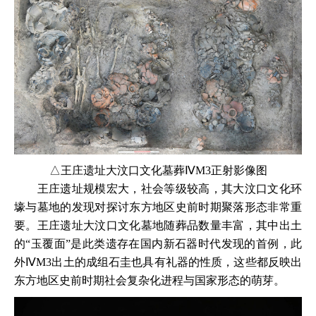
△王庄遗址大汶口文化墓葬ⅣM3正射影像图
王庄遗址规模宏大，社会等级较高，其大汶口文化环
壕与墓地的发现对探讨东方地区史前时期聚落形态非常重
要。王庄遗址大汶口文化墓地随葬品数量丰富，其中出土
的“玉覆面”是此类遗存在国内新石器时代发现的首例，此
外ⅣM3出土的成组石圭也具有礼器的性质，这些都反映出
东方地区史前时期社会复杂化进程与国家形态的萌芽。