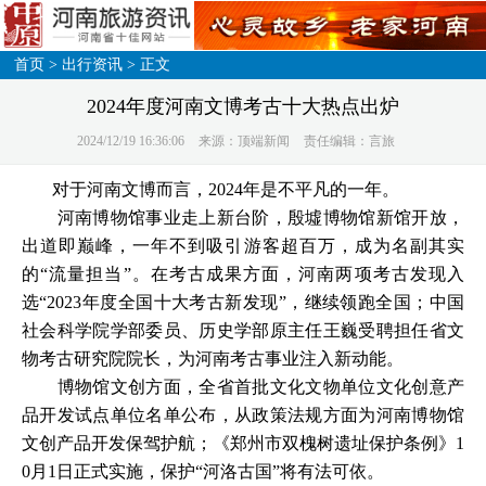
首页
>
出行资讯
> 正文
2024年度河南文博考古十大热点出炉
2024/12/19 16:36:06
来源：顶端新闻
责任编辑：言旅
对于河南文博而言，2024年是不平凡的一年。
河南博物馆事业走上新台阶，殷墟博物馆新馆开放，
出道即巅峰，一年不到吸引游客超百万，成为名副其实
的“流量担当”。在考古成果方面，河南两项考古发现入
选“2023年度全国十大考古新发现”，继续领跑全国；中国
社会科学院学部委员、历史学部原主任王巍受聘担任省文
物考古研究院院长，为河南考古事业注入新动能。
博物馆文创方面，全省首批文化文物单位文化创意产
品开发试点单位名单公布，从政策法规方面为河南博物馆
文创产品开发保驾护航；《郑州市双槐树遗址保护条例》1
0月1日正式实施，保护“河洛古国”将有法可依。