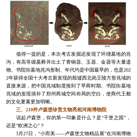
值得一提的是，本次考古发掘还发现了环绕墓地的兆
沟，有高等级墓葬并出土了青铜器、玉器、金器等大量遗
物。书院街墓地兆沟形制、年代均是中国最早的，也是202
2年获得全国十大考古新发现的殷墟西北岗王陵方形兆域的
直接来源，把中国兆域制度推到了早商时期。书院街墓地
兆域的发现填补了郑州商城空间布局的空白，使商代王都
的文化要素更加明晰。
三、210件卢森堡珍贵文物亮相河南博物院
说起卢森堡，你的第一印象是什么？是“千堡之国”，
还是“欧洲之心”？
3月27日，“小而美——卢森堡文物精品展”在河南博物