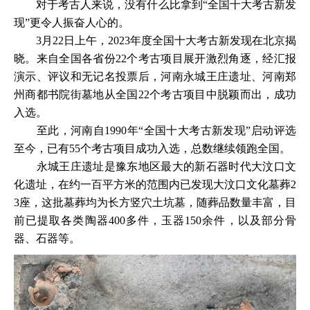
对于考古人来说，没有什么比拿到“全国十大考古新发
现”更令人振奋人心的。
3月22日上午，2023年度全国十大考古新发现在北京揭
晓。来自全国各省份22个考古项目展开激烈角逐，经汇报
演示、评议和无记名投票后，河南永城王庄遗址、河南郑
州商都书院街墓地从全国22个考古项目中脱颖而出，成功
入选。
至此，河南自1990年“全国十大考古新发现”启动评选
至今，已有55个考古项目成功入选，总数继续领跑全国。
永城王庄遗址是豫东地区最大的新石器时代大汶口文
化遗址，在约一百平方米的范围内已发现大汶口文化墓葬2
3座，这批墓葬均为长方竖穴土坑墓，随葬品数量丰富，目
前已提取各类陶器400多件，玉器150余件，以及部分骨
器、石器等。