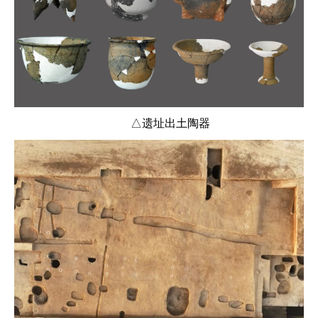
△遗址出土陶器