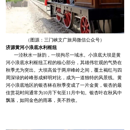
（图源：三门峡文广旅局微信公众号）
济源黄河小浪底水利枢纽
一泾秋水一脉韵，一坝拘尽一域水。小浪底大坝是黄
河小浪底水利枢纽工程的核心部分，其雄伟壮观的气势在
秋季尤为突出。大坝高耸于两岸峰岭之间，覆土褐红与四
周深绿的岭峰形成鲜明对比，成为一道独特的风景线。黄
河小浪底地区的银杏林在秋季变成了一片金黄，银杏的最
佳赏花时间通常为10月下旬至11月中旬。银杏叶在秋风中
飘落，如同金色的雨幕，美不胜收。