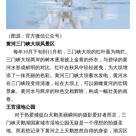
（图源：官方微信公众号）
黄河三门峡大坝风景区
每年10月下旬到11月初，三门峡大坝的红叶最为绚烂。
三门峡大坝两岸的树木逐渐披上金黄的外衣，与碧绿的黄
河水形成鲜明的对比。红叶在秋风中轻轻摇曳，为大坝增
添了一抹亮丽的色彩。黄河三门峡大坝蓄水发电，黄河水
在三门峡段变得清澈，站在大坝上，可以俯瞰黄河的壮阔
景象。黄河水与两岸的秋色交相辉映，构成一幅壮美的画
卷。
王官湿地公园
对于热爱捕捉白天鹅美丽瞬间的摄影爱好者而言，三
门峡天鹅湖国家城市湿地公园无疑是一个理想的拍摄圣
地。而若想记录下黄河之上天鹅悠然自得的身姿，湖滨区