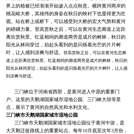
界上的植被已经渐渐开始渗入点点秋意。横跨黄河两岸的
桃花峪大桥，其雄伟的身姿在秋日的映衬下也显得更为壮
观。站在桥上或桥下，可以感受到大桥的宏大气势和黄河
的磅礴力量。登高赏秋之后，可以在黄河生态廊道上近距
离欣赏秋景。红蓝相间的廊道两旁是成片的树林，秋日的
阳光从林间穿过，抬起头看到的是闪烁着光芒的片片树
叶，让人感到凉爽与舒适。
登高赏秋之后，可以在黄河生态廊
道上近距离欣赏秋景。红蓝相间的廊道两旁是成片的树林，秋日的
阳光从林间穿过，抬起头看到的是闪烁着光芒的片片树叶，让人感
到凉爽与舒适。
三门峡位于河南省西部，是黄河进入中原的重要门
户。这里的天鹅湖国家城市湿地公园、三门峡大坝等景
点，展示了黄河的自然风光和水利文化。
三门峡市天鹅湖国家城市湿地公园
三门峡市天鹅湖国家城市湿地公园位于黄河中游，是
大天鹅迁徙路线上的重要站点。每年10月底至次年3月份，