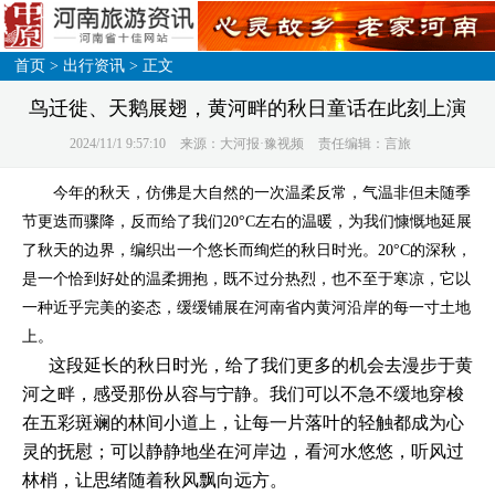
首页
>
出行资讯
> 正文
鸟迁徙、天鹅展翅，黄河畔的秋日童话在此刻上演
2024/11/1 9:57:10
来源：大河报·豫视频
责任编辑：言旅
今年的秋天，仿佛是大自然的一次温柔反常，气温非但未随季
节更迭而骤降，反而给了我们20°C左右的温暖，为我们慷慨地延展
了秋天的边界，编织出一个悠长而绚烂的秋日时光。20°C的深秋，
是一个恰到好处的温柔拥抱，既不过分热烈，也不至于寒凉，它以
一种近乎完美的姿态，缓缓铺展在河南省内黄河沿岸的每一寸土地
上。
这段延长的秋日时光，给了我们更多的机会去漫步于黄
河之畔，感受那份从容与宁静。我们可以不急不缓地穿梭
在五彩斑斓的林间小道上，让每一片落叶的轻触都成为心
灵的抚慰；可以静静地坐在河岸边，看河水悠悠，听风过
林梢，让思绪随着秋风飘向远方。