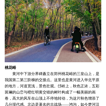
桃花峪
黄河中下游分界碑矗立在郑州桃花峪的三皇山上，是
我国第二第三阶梯的交接点。这里也是黄河进入华北平原
的地方，河道宽浅，景色壮观。邙岭上，秋色正浓，五彩
斑斓的山峦与橙红明黄交错的树叶构成了一幅美丽的画
卷，高大的风车在山顶上不停地转动，为这片秋色增添了
几分现代感。北边是著名的古战场——鸿沟，如今楚河汉