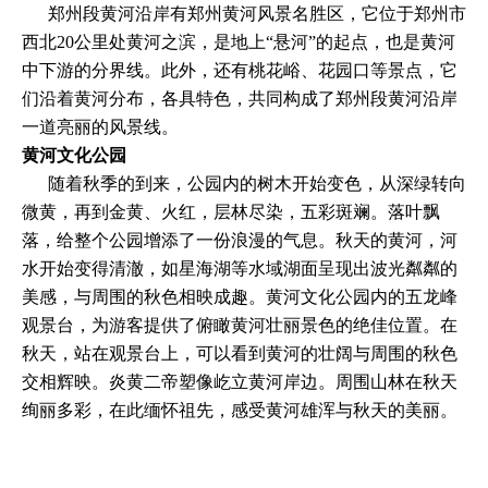
郑州段黄河沿岸有郑州黄河风景名胜区，它位于郑州市
西北20公里处黄河之滨，是地上“悬河”的起点，也是黄河
中下游的分界线。此外，还有桃花峪、花园口等景点，它
们沿着黄河分布，各具特色，共同构成了郑州段黄河沿岸
一道亮丽的风景线。
黄河文化公园
随着秋季的到来，公园内的树木开始变色，从深绿转向
微黄，再到金黄、火红，层林尽染，五彩斑斓。落叶飘
落，给整个公园增添了一份浪漫的气息。秋天的黄河，河
水开始变得清澈，如星海湖等水域湖面呈现出波光粼粼的
美感，与周围的秋色相映成趣。黄河文化公园内的五龙峰
观景台，为游客提供了俯瞰黄河壮丽景色的绝佳位置。在
秋天，站在观景台上，可以看到黄河的壮阔与周围的秋色
交相辉映。炎黄二帝塑像屹立黄河岸边。周围山林在秋天
绚丽多彩，在此缅怀祖先，感受黄河雄浑与秋天的美丽。