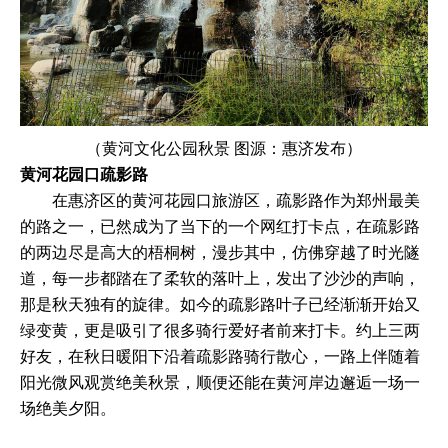
（黄河文化公园秋景 图源：惠济发布）
黄河花园口疏影路
在惠济区的黄河花园口旅游区，疏影路作为郑州最美
的路之一，已然成为了当下的一个网红打卡点，在疏影路
的两边尽是高大的梧桐树，漫步其中，仿佛穿越了时光隧
道，每一步都踏在了柔软的落叶上，发出了沙沙的声响，
那是秋天独有的旋律。如今的疏影路叶子已经渐渐开始又
绿变黄，更是吸引了很多骑行爱好者前来打卡。约上三两
好友，在秋日暖阳下沿着疏影路骑行散心，一路上伴随着
阳光微风观赏绝美秋景，顺便还能在黄河岸边邂逅一场一
场绝美夕阳。