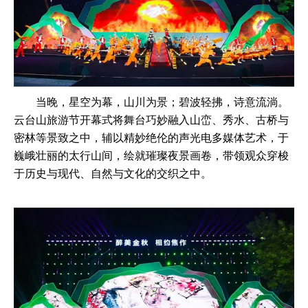
当晚，星空为幕，山川为景；碧波轻拂，诗意流淌。
云台山旅游节开幕式将舞台巧妙融入山峦、秀水、古桥与
密林等景致之中，辅以精妙绝伦的声光电多媒体艺术，于
巍峨壮丽的太行山间，绘就璀璨夜景画卷，带领观众穿梭
于历史与现代、自然与文化的交织之中。