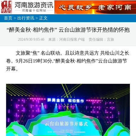
首页
>
出行资讯
> 正文
“醉美金秋·相约焦作” 云台山旅游节张开热情的怀抱
2024/9/30 9:05:46
来源：河南日报客户端
责任编辑：言旅
文旅聚“焦” 名山联动。且以诗意共远方 共绘山川之长
卷。9月26日19时30分,“醉美金秋·相约焦作”云台山旅游节
开幕。