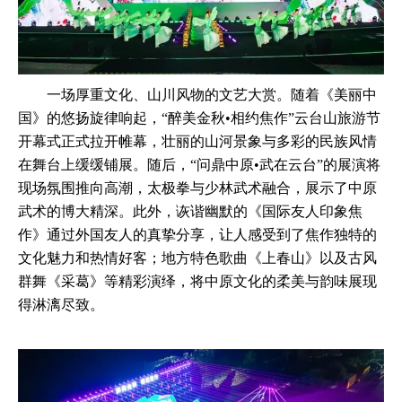
一场厚重文化、山川风物的文艺大赏。随着《美丽中
国》的悠扬旋律响起，“醉美金秋•相约焦作”云台山旅游节
开幕式正式拉开帷幕，壮丽的山河景象与多彩的民族风情
在舞台上缓缓铺展。随后，“问鼎中原•武在云台”的展演将
现场氛围推向高潮，太极拳与少林武术融合，展示了中原
武术的博大精深。此外，诙谐幽默的《国际友人印象焦
作》通过外国友人的真挚分享，让人感受到了焦作独特的
文化魅力和热情好客；地方特色歌曲《上春山》以及古风
群舞《采葛》等精彩演绎，将中原文化的柔美与韵味展现
得淋漓尽致。