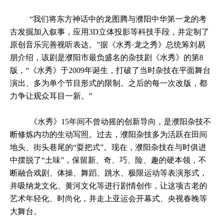
“我们将东方神话中的龙图腾与濮阳中华第一龙的考
古发掘加入叙事，应用3D立体投影等科技手段，并定制了
原创音乐完善视听表达。”据《水秀·龙之秀》总统筹刘易
朋介绍，该剧是濮阳市最负盛名的杂技剧《水秀》的第8
版，“《水秀》于2009年诞生，打破了当时杂技在平面舞台
演出、多为单个节目形式的限制。之后的每一次改版，都
力争让观众耳目一新。”
《水秀》15年间不曾动摇的创新导向，是濮阳杂技不
断修炼内功的生动写照。过去，濮阳杂技多为活跃在田间
地头、街头巷尾的“耍把式”。现在，濮阳杂技在与时俱进
中摆脱了“土味”，保留新、奇、巧、险、趣的硬本领，不
断融合戏剧、体操、舞蹈、跳水、极限运动等表演形式，
并吸纳龙文化、黄河文化等进行剧情创作，让这项古老的
艺术年轻化、时尚化，并走上亚运会开幕式、央视春晚等
大舞台。