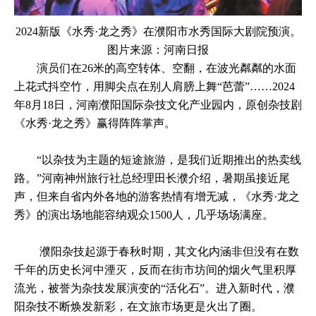
2024新版《水秀·龙之秀》在濮阳市水秀国际大剧院预演。
图片来源：河南日报
演员们在26米的高空转体、空翻，在波光粼粼的水面
上花式抖空竹，用脚尖点在别人肩膀上舞“芭蕾”……2024
年8月18日，河南濮阳国际杂技文化产业园内，原创杂技剧
《水秀·龙之秀》赢得阵阵掌声。
“以杂技为主题的短途旅游，是我们近期推出的热卖线
路。”河南神州旅行社总经理田长濮介绍，暑期虽接近尾
声，但来自省内外各地的游客热情有增无减，《水秀·龙之
秀》的演出场地能容纳观众1500人，几乎场场满座。
濮阳杂技起源于春秋时期，其文化内涵非但没有在数
千年的历史长河中湮灭，反而在街市坊间的烟火气里积厚
流光，被誉为杂技发展演变的“活化石”。进入新时代，濮
阳杂技不断焕发新彩，在文旅市场更是火出了圈。