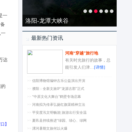
是一
洛阳-龙潭大峡谷
后备
以一
最新热门资讯
河南“穿越”旅行地
万达
有关时光旅行的故事，总
能引发人们津…
[详情]
>>
信阳博物馆编钟古乐公益演出开演
攘的
>>
濮阳：全新文旅IP“龙源古郡”正式
>>
“中原文化大舞台”鹤壁专场启幕
>>
河南拟为传承弘扬红旗渠精神立法
>>
平安度汛文明畅游| 旅游出行安全温
>>
夏邑县持续推进“绿园、绿心、绿网
窗口
】
>>
漯河暑期文旅何以火爆