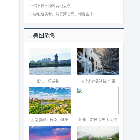
>>
信阳夏日秘境营地盘点
>>
尝地道美食、赏黄河壮阔，仲夏孟津一
美图欣赏
图说丨柘城县：‌
太行大峡谷冰挂：“童
河南虞城：秋染小城美
郑州：凉风徐来 人间最