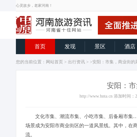
心灵故乡，老家河南！
首页
发现
景区
酒店
您的当前位置：
网站首页
>
出行资讯
> >安阳：市集，商业街的
安阳：市
http://www.hnta.cn 添加时
文化市集、潮流市集、小吃市集、后备厢市集……
场景成为安阳市商业街区的一道风景线。其中，在
流。