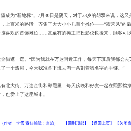
为“新地标”。7月30日是阴天，对于23岁的胡双来说，这又
，上百米的路段，齐集了大大小小几百个摊位——“露营风”的
女孩喜欢的首饰摊位……甚至有的摊主把投影仪也搬来，顾客可
街逛一逛。“因为我就在万达附近工作，每天下班后我都会去
了一个漆扇，今天我准备下班去淘一条刻着我名字的手链。”
有北大街、万达金街和邺熙里，每天傍晚和好友一起在熙熙攘
时，也爱上了这座城市。
(作者：李雪 责任编辑：言旅) 【
回到顶部
】 【
返回上页
】 【
关闭