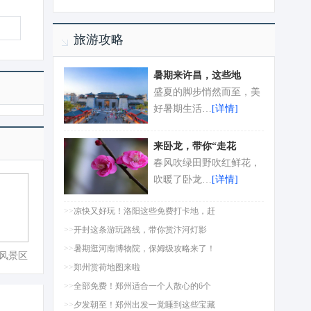
旅游攻略
暑期来许昌，这些地
盛夏的脚步悄然而至，美
好暑期生活…
[详情]
来卧龙，带你“走花
春风吹绿田野吹红鲜花，
吹暖了卧龙…
[详情]
>>
凉快又好玩！洛阳这些免费打卡地，赶
>>
开封这条游玩路线，带你赏汴河灯影
>>
暑期逛河南博物院，保姆级攻略来了！
风景区
>>
郑州赏荷地图来啦
>>
全部免费！郑州适合一个人散心的6个
>>
夕发朝至！郑州出发一觉睡到这些宝藏