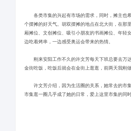
各类市集的兴起有市场的需求，同时，摊主也希望成
个摆摊的好天气。胡双摆摊的地点在北大街，在那里
厢摊位、文创摊位、吸引小朋友的书画摊位、年轻
边吃着烤串，一边感受奥运会带来的热情。
刚来安阳工作不久的许文芳每天下班总要去万达金
金街吃饭，吃饭后就会在金街上逛逛，前两天我刚做
许文芳介绍，因为生活圈的关系，她常去的市集
市集逛一圈几乎成了她的日常，爱上这里市集的同