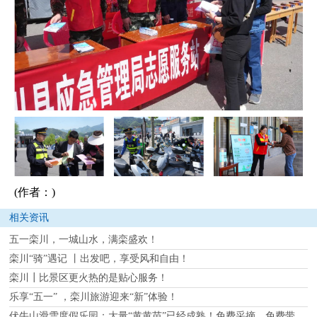
(作者：)
相关资讯
五一栾川，一城山水，满栾盛欢！
栾川“骑”遇记 丨出发吧，享受风和自由！
栾川┃比景区更火热的是贴心服务！
乐享“五一” ，栾川旅游迎来“新”体验！
伏牛山滑雪度假乐园：大量“黄黄苗”已经成熟！免费采摘、免费带