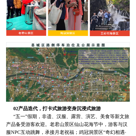
02产品迭代，打卡式旅游变身沉浸式旅游
“五一”假期，非遗、汉服、露营、演艺、美食等新文旅
产品备受游客欢迎。老君山景区仙山花海节中，游客与汉
服NPC互动跳舞，承接月老祝福；鸡冠洞景区“奇幻相遇·