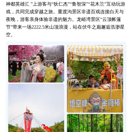
神都英雄汇 ”上游客与“狄仁杰”“鲁智深”“花木兰”互动玩游
戏，共同完成穿越之旅。重渡沟景区非遗百戏连接白天与
夜晚，游客亲身体验非遗的魅力。龙峪湾景区“云顶帐篷
节”带来一场2222.5米山顶浪漫，站在伏牛之巅邂逅浩渺星
空。