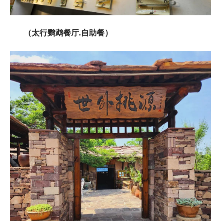
（太行鹦鹉餐厅.自助餐）