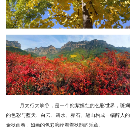
十月太行大峡谷，是一个姹紫嫣红的色彩世界，斑斓
的色彩与蓝天、白云、碧水、赤石、黛山构成一幅醉人的
金秋画卷，如画的色彩演绎着着秋韵的乐章。