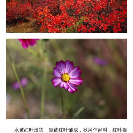
水被红叶浸染，道被红叶铺成，秋风乍起时，红叶摇