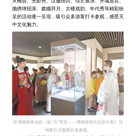
火晚会、光影秀、汉服快闪、综艺展演、开城迎宾、
抛绣球招亲、嫦娥拜月、古楼戏韵、年代秀等精彩纷
呈的活动逐一呈现，吸引众多游客打卡参观，感受天
中文化魅力。
市博物馆举办的《如“月”而至——博物馆里的古韵中秋》活
动吸引汉服爱好者参观。