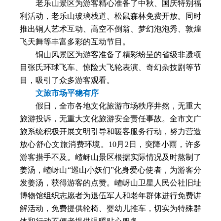
老乐山景区为游客精心准备了中秋、国庆特别福
利活动，老乐山玻璃栈道、松鼠森林免费开放。同时
推出铜人艺术互动、高空不倒翁、梦幻泡泡秀、敦煌
飞天舞等丰富多彩的互动节目。
铜山风景区为游客准备了精彩纷呈的省级非遗项
目张氏环球飞车、惊险大飞轮表演、奇幻杂技剧等节
目，吸引了众多游客观看。
文旅市场平稳有序
假日，全市各地文化旅游市场秩序井然，无重大
旅游投诉，无重大文化旅游安全责任事故。全市文广
旅系统积极开展文明引导和暖客服务行动，努力营造
放心舒心文旅消费环境。10月2日，突降小雨，许多
游客措手不及。嵖岈山景区根据实际情况及时熬制了
姜汤，嵖岈山“巡山小妖们”化身爱心使者，为游客分
发姜汤，获得游客的点赞。嵖岈山卫星人民公社旧址
博物馆组织志愿者为退伍军人和老年群体进行免费讲
解活动，免费提供轮椅、婴幼儿推车，切实为特殊群