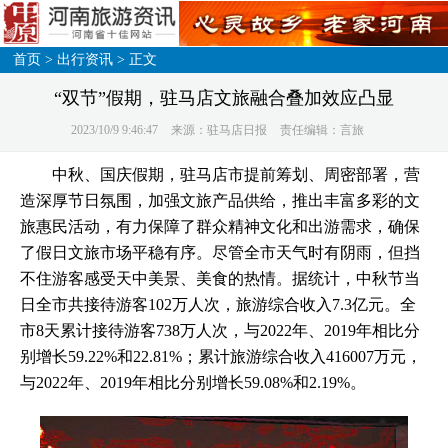
首页
>
出行资讯
> 正文
“双节”假期，驻马店文旅融合叠加效应凸显
2023/10/9 9:46:47
来源：驻马店日报
责任编辑：言旅
中秋、国庆假期，驻马店市提前筹划、周密部署，营
造深厚节日氛围，加强文旅产品供给，推出丰富多彩的文
旅惠民活动，有力保障了群众精神文化和出游需求，确保
了假日文旅市场平稳有序。尽管全市天气时有阴雨，但挡
不住游客感受天中美景、美食的热情。据统计，中秋节当
日全市共接待游客102万人次，旅游综合收入7.3亿元。全
市8天累计接待游客738万人次，与2022年、2019年相比分
别增长59.22%和22.81%；累计旅游综合收入416007万元，
与2022年、2019年相比分别增长59.08%和2.19%。