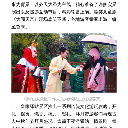
事为背景，以齐天大圣为主线，精心准备了许多实景
演出以及巡游互动节目，精彩轮番上演。爆笑儿童剧
《大闹天宫》现场欢笑不断，各地游客举家出游、纷
至沓来。
嵖岈山风景区工作人员为游客送上红糖姜茶。
皇家驿站景区推出一系列传统文化游玩攻略，开
礼、摆贡、燃香、祝月、献礼、拜月带游客们再现古
人中秋佳节拜月盛况；崇简王夜游驿站、情景剧、篝