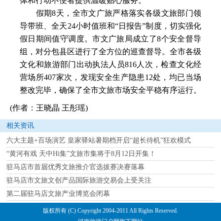
体和行动不便者提供温暖贴心服务。
假期8天，全市文广旅严格落实各级文旅部门领
导带班、全天24小时值班和“日报告”制度，切实强化
假日期间值守调度。市文广旅局成立了8个安全督导
组，对分包县区进行了全方位的巡查督导。全市各级
文化和旅游部门出动执法人员816人次，检查文化经
营场所407家次，发现安全生产隐患12处，均已当场
整改完毕，确保了全市文旅市场安全平稳有序运行。
(作者：王晓晶 王彤瑶)
相关资讯
六大主题+百场演艺 皇家驿站暑期档开启“超长待机”狂欢模式
“黄河有戏 天中Hi集”文旅市集将于8月12日开集！
驻马店市首届优秀文旅推介官选拔赛决赛落幕
驻马店市文旅文创产品国际旅游交易会上受关注
第二届驻马店文旅产业博览会闭幕
版权所有 (C) Copyright 2004-2011 All Rights Reserved.