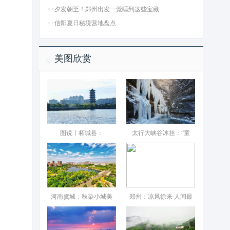
>>
夕发朝至！郑州出发一觉睡到这些宝藏
>>
信阳夏日秘境营地盘点
美图欣赏
图说丨柘城县：‌
太行大峡谷冰挂：“童
河南虞城：秋染小城美
郑州：凉风徐来 人间最