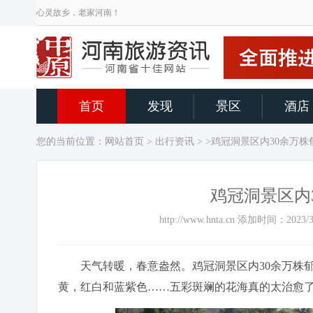
心灵故乡，老家河南！
首页
发现
景区
酒店
您的当前位置：
网站首页
>
出行资讯
> >鸡冠洞景区内30余万
鸡冠洞景区内
http://www.hnta.cn 添加时间：2
天气转暖，春意盎然。鸡冠洞景区内30余万株郁
黄，红白和蓝紫色……五彩斑斓的花海真的太治愈了