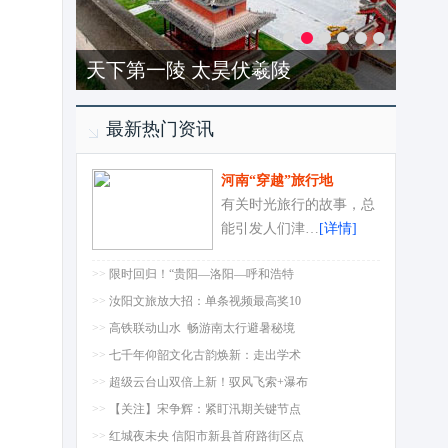
洛阳-龙潭大峡谷
最新热门资讯
河南“穿越”旅行地
有关时光旅行的故事，总
能引发人们津…
[详情]
>>
限时回归！“贵阳—洛阳—呼和浩特
>>
汝阳文旅放大招：单条视频最高奖10
>>
高铁联动山水 畅游南太行避暑秘境
>>
七千年仰韶文化古韵焕新：走出学术
>>
超级云台山双倍上新！驭风飞索+瀑布
>>
【关注】宋争辉：紧盯汛期关键节点
>>
红城夜未央 信阳市新县首府路街区点