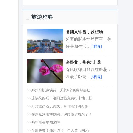
旅游攻略
暑期来许昌，这些地
盛夏的脚步悄然而至，美
好暑期生活…
[详情]
来卧龙，带你“走花
春风吹绿田野吹红鲜花，
吹暖了卧龙…
[详情]
>>
郑州可以凉快待一天的6个免费好去处
>>
凉快又好玩！洛阳这些免费打卡地，赶
>>
开封这条游玩路线，带你赏汴河灯影
>>
暑期逛河南博物院，保姆级攻略来了！
>>
郑州赏荷地图来啦
>>
全部免费！郑州适合一个人散心的6个