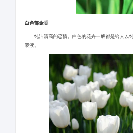
白色郁金香
纯洁清高的恋情。白色的花卉一般都是给人以纯
亵渎。