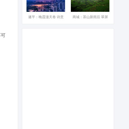
遂平：晚霞漫天卷 诗意
商城：茶山新雨后 翠屏
不可