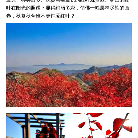
叶在阳光的照耀下显得绚丽多彩，仿佛一幅层林尽染的画
卷，秋复秋兮谁不更钟爱红叶？