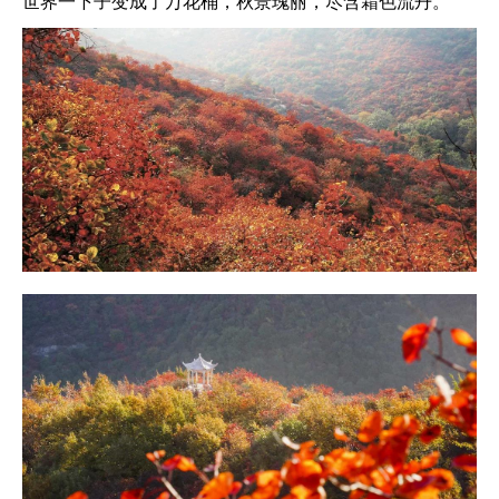
世界一下子变成了万花桶，秋景瑰丽，尽含霜色流丹。