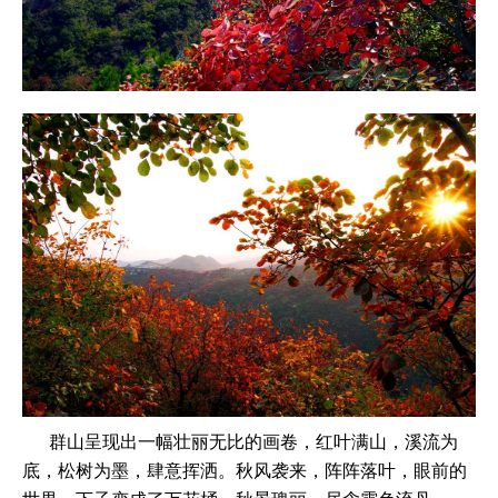
群山呈现出一幅壮丽无比的画卷，红叶满山，溪流为
底，松树为墨，肆意挥洒。秋风袭来，阵阵落叶，眼前的