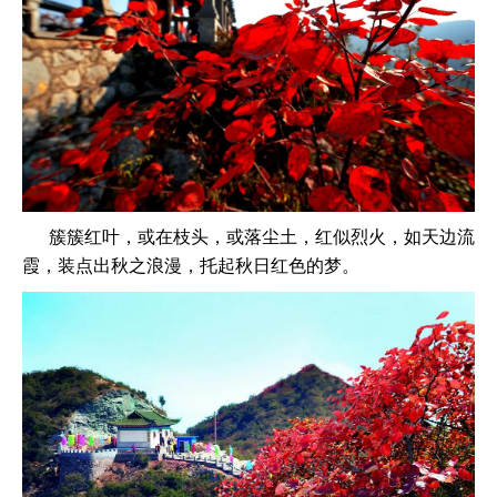
簇簇红叶，或在枝头，或落尘土，红似烈火，如天边流
霞，装点出秋之浪漫，托起秋日红色的梦。